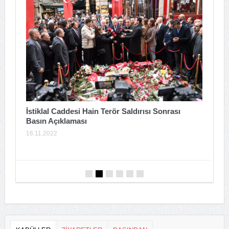
T
İstiklal Caddesi Hain Terör Saldırısı Sonrası
Basın Açıklaması
2
16.11.2022