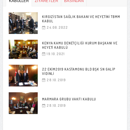
KABÜLLER
ZİYARETLER
BASINDAN
KIRGIZISTAN SAĞLIK BAKANI VE HEYETINI TBMM
KABUL
24.06.2022
KENYA KAMU DENETÇILIĞI KURUM BAŞKANI VE
HEYETI KABULÜ
19.10.2021
22 EKIM2019 KASTAMONU BLD BŞK SN GALIP
VIDINLI
28.10.2019
MARMARA GRUBU VAKFI KABULU
28.10.2019