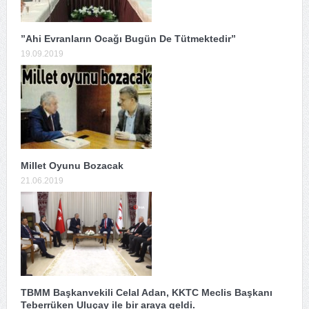
”Ahi Evranların Ocağı Bugün De Tütmektedir”
19.09.2019
Millet Oyunu Bozacak
21.06.2019
TBMM Başkanvekili Celal Adan, KKTC Meclis Başkanı
Teberrüken Uluçay ile bir araya geldi.