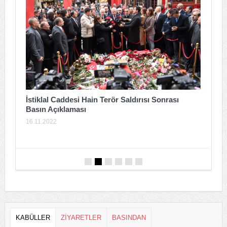
T
İstiklal Caddesi Hain Terör Saldırısı Sonrası
Basın Açıklaması
2
16.11.2022
KABÜLLER
ZİYARETLER
BASINDAN