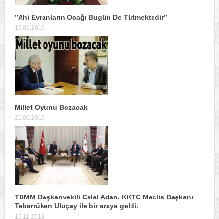
”Ahi Evranların Ocağı Bugün De Tütmektedir”
19.09.2019
Millet Oyunu Bozacak
21.06.2019
TBMM Başkanvekili Celal Adan, KKTC Meclis Başkanı
Teberrüken Uluçay ile bir araya geldi.
15.11.2018