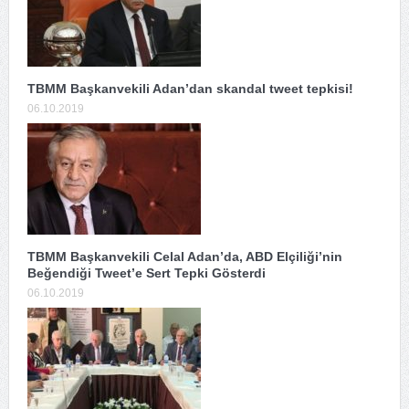
TBMM Başkanvekili Adan’dan skandal tweet tepkisi!
06.10.2019
TBMM Başkanvekili Celal Adan’da, ABD Elçiliği’nin
Beğendiği Tweet’e Sert Tepki Gösterdi
06.10.2019