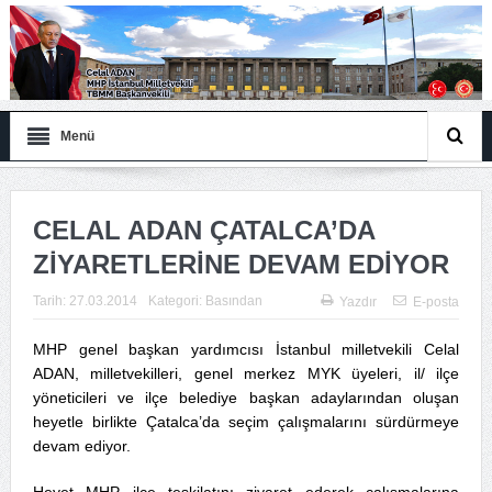
Menü
CELAL ADAN ÇATALCA’DA
ZİYARETLERİNE DEVAM EDİYOR
Tarih:
27.03.2014
Kategori:
Basından
Yazdır
E-posta
MHP genel başkan yardımcısı İstanbul milletvekili Celal
ADAN, milletvekilleri, genel merkez MYK üyeleri, il/ ilçe
yöneticileri ve ilçe belediye başkan adaylarından oluşan
heyetle birlikte Çatalca’da seçim çalışmalarını sürdürmeye
devam ediyor.
Heyet MHP ilçe teşkilatını ziyaret ederek çalışmalarına