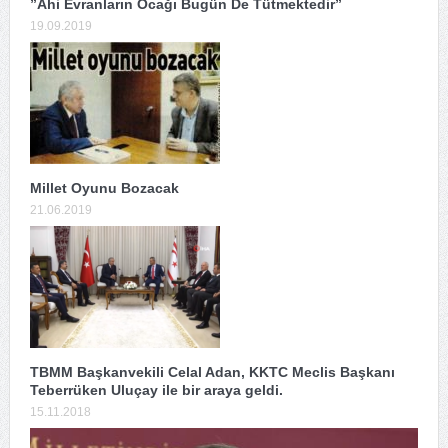
”Ahi Evranların Ocağı Bugün De Tütmektedir”
19.09.2019
Millet Oyunu Bozacak
21.06.2019
TBMM Başkanvekili Celal Adan, KKTC Meclis Başkanı
Teberrüken Uluçay ile bir araya geldi.
15.11.2018