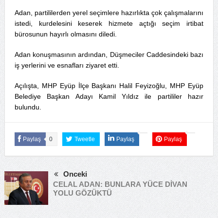
Adan, partililerden yerel seçimlere hazırlıkta çok çalışmalarını
istedi, kurdelesini keserek hizmete açtığı seçim irtibat
bürosunun hayırlı olmasını diledi.
Adan konuşmasının ardından, Düşmeciler Caddesindeki bazı
iş yerlerini ve esnafları ziyaret etti.
Açılışta, MHP Eyüp İlçe Başkanı Halil Feyizoğlu, MHP Eyüp
Belediye Başkan Adayı Kamil Yıldız ile partililer hazır
bulundu.
Paylaş
0
Tweetle
Paylaş
Paylaş
Önceki
CELAL ADAN: BUNLARA YÜCE DİVAN
YOLU GÖZÜKTÜ