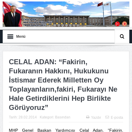
Menü
CELAL ADAN: “Fakirin,
Fukaranın Hakkını, Hukukunu
İstismar Ederek Milletten Oy
Toplayanların,fakiri, Fukarayı Ne
Hale Getirdiklerini Hep Birlikte
Görüyoruz”
Tarih:
28.02.2014
Kategori:
Basından
Yazdır
E-posta
MHP Genel Başkan Yardımcısı Celal Adan, “Fakirin,