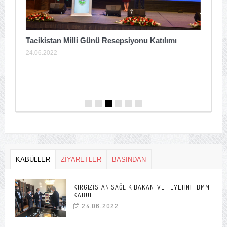
Tacikistan Milli Günü Resepsiyonu Katılımı
24.06.2022
A
T
0
KABÜLLER
ZİYARETLER
BASINDAN
KIRGIZISTAN SAĞLIK BAKANI VE HEYETINI TBMM
KABUL
24.06.2022