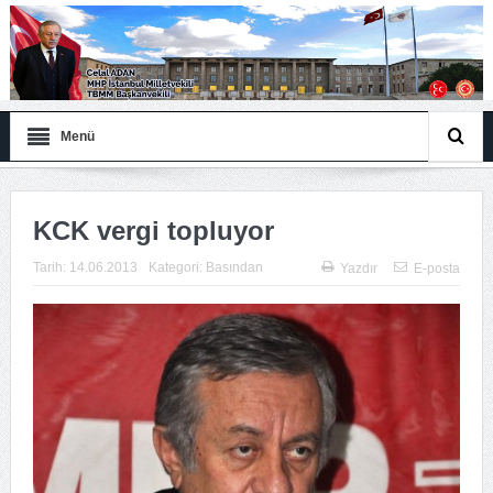
Menü
KCK vergi topluyor
Tarih:
14.06.2013
Kategori:
Basından
Yazdır
E-posta