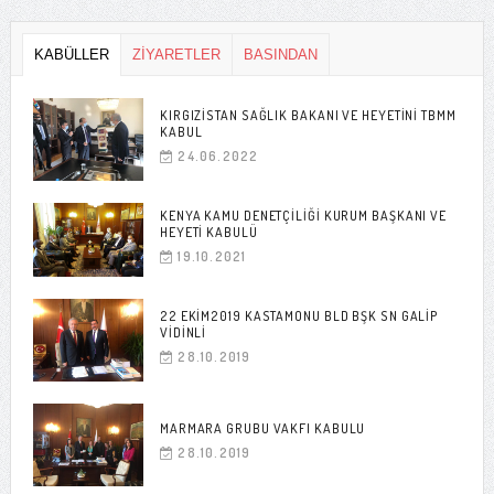
KABÜLLER
ZİYARETLER
BASINDAN
KIRGIZISTAN SAĞLIK BAKANI VE HEYETINI TBMM
KABUL
24.06.2022
KENYA KAMU DENETÇILIĞI KURUM BAŞKANI VE
HEYETI KABULÜ
19.10.2021
22 EKIM2019 KASTAMONU BLD BŞK SN GALIP
VIDINLI
28.10.2019
MARMARA GRUBU VAKFI KABULU
28.10.2019