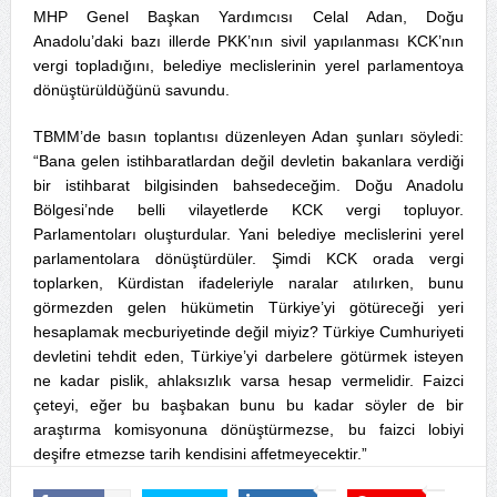
MHP Genel Başkan Yardımcısı Celal Adan, Doğu
Anadolu’daki bazı illerde PKK’nın sivil yapılanması KCK’nın
vergi topladığını, belediye meclislerinin yerel parlamentoya
dönüştürüldüğünü savundu.
TBMM’de basın toplantısı düzenleyen Adan şunları söyledi:
“Bana gelen istihbaratlardan değil devletin bakanlara verdiği
bir istihbarat bilgisinden bahsedeceğim. Doğu Anadolu
Bölgesi’nde belli vilayetlerde KCK vergi topluyor.
Parlamentoları oluşturdular. Yani belediye meclislerini yerel
parlamentolara dönüştürdüler. Şimdi KCK orada vergi
toplarken, Kürdistan ifadeleriyle naralar atılırken, bunu
görmezden gelen hükümetin Türkiye’yi götüreceği yeri
hesaplamak mecburiyetinde değil miyiz? Türkiye Cumhuriyeti
devletini tehdit eden, Türkiye’yi darbelere götürmek isteyen
ne kadar pislik, ahlaksızlık varsa hesap vermelidir. Faizci
çeteyi, eğer bu başbakan bunu bu kadar söyler de bir
araştırma komisyonuna dönüştürmezse, bu faizci lobiyi
deşifre etmezse tarih kendisini affetmeyecektir.”