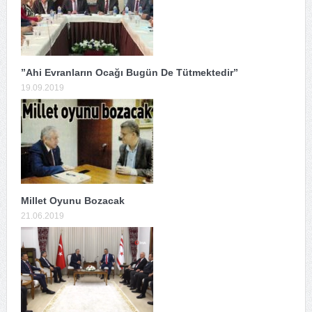
”Ahi Evranların Ocağı Bugün De Tütmektedir”
19.09.2019
Millet Oyunu Bozacak
21.06.2019