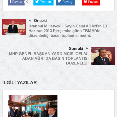
Paylaş
0
Tweetle
Paylaş
Paylaş
Önceki
İstanbul Milletvekili Sayın Celal ADAN’ın 13
Haziran 2013 Perşembe günü TBMM’de
düzenlediği basın toplantısı metni.
Sonraki
MHP GENEL BAŞKAN YARDIMCISI CELAL
ADAN AĞRI’DA BASIN TOPLANTISI
DÜZENLEDİ
İLGILI YAZILAR