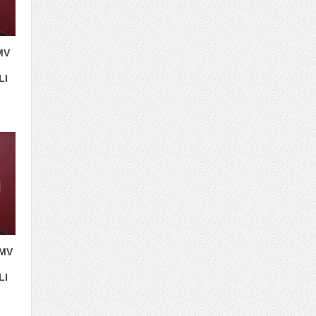
MV
LI
 MV
LI