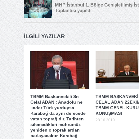
MHP İstanbul 1. Bölge Genişletilmiş İst
Toplantısı yapıldı
İLGILI YAZILAR
TBMM Başkanvekili Sn
TBMM BAŞKANVEKİL
Celal ADAN : Anadolu ne
CELAL ADAN 22EKİ
kadar Türk yurduysa
TBMM GENEL KURUL
Karabağ da aynı derecede
KONUŞMASI
vatan toprağıdır. Tarihten
28.10.2019
silemedikleri mührümüz
yeniden o topraklardan
parlayacaktır. Karabağ