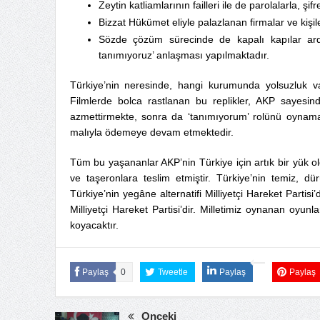
Zeytin katliamlarının failleri ile de parolalarla, şifr
Bizzat Hükümet eliyle palazlanan firmalar ve kişil
Sözde çözüm sürecinde de kapalı kapılar ardın
tanımıyoruz’ anlaşması yapılmaktadır.
Türkiye’nin neresinde, hangi kurumunda yolsuzluk va
Filmlerde bolca rastlanan bu replikler, AKP sayesind
azmettirmekte, sonra da ‘tanımıyorum’ rolünü oynamak
malıyla ödemeye devam etmektedir.
Tüm bu yaşananlar AKP’nin Türkiye için artık bir yük old
ve taşeronlara teslim etmiştir. Türkiye’nin temiz, dürü
Türkiye’nin yegâne alternatifi Milliyetçi Hareket Partisi
Milliyetçi Hareket Partisi’dir. Milletimiz oynanan oyun
koyacaktır.
Paylaş
0
Tweetle
Paylaş
Paylaş
Önceki