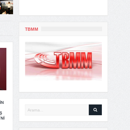
TBMM
İN
Ş
Nİ