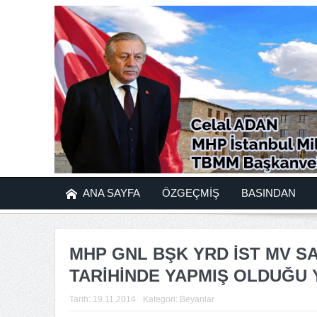
ANA SAYFA
ÖZGEÇMİŞ
BASINDAN
MHP GNL BŞK YRD İST MV SAY
TARİHİNDE YAPMIŞ OLDUĞU Y
Tarih:
19.11.2014
Kategori:
Beyanlar