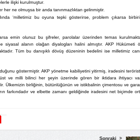
elerle ilişki kurulmuştur.
er her ne olmuşsa bir anda tanınmazlıktan gelinmiştir.
da ‘milletimiz bu oyuna tepki gösterirse, problem çıkarsa birbiri
rsa emin olunuz bu şifreler, parolalar üzerinden temas kurulmakta
e siyasal alanın olağan diyalogları halini almıştır. AKP Hükümeti 
tadır. Tüm bu danışıklı dövüş düzeninin bedelini ise milletimiz canı
uğunu göstermiştir. AKP yönetme kabiliyetini yitirmiş, iradesini terörist
st ve milli bilinci her şeyin üzerinde gören bir iktidara ihtiyacı var
’dir. Ülkemizin birliğinin, bütünlüğünün ve istikbalinin çimentosu ve garan
ların farkındadır ve elbette zamanı geldiğinde iradesini net biçimde or
Sonraki