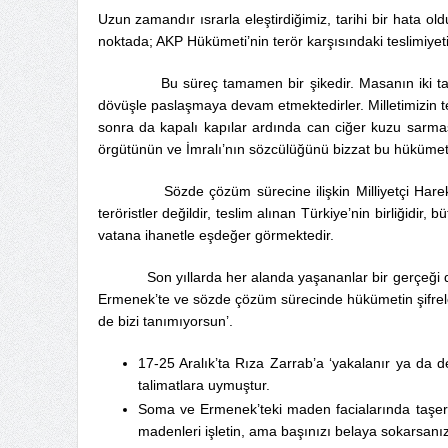
Uzun zamandır ısrarla eleştirdiğimiz, tarihi bir hata 
noktada; AKP Hükümeti’nin terör karşısındaki teslimiyet
Bu süreç tamamen bir şikedir. Masanın iki tarafın
dövüşle paslaşmaya devam etmektedirler. Milletimizin te
sonra da kapalı kapılar ardında can ciğer kuzu sarması 
örgütünün ve İmralı’nın sözcülüğünü bizzat bu hükümeti
Sözde çözüm sürecine ilişkin Milliyetçi Hareket Part
teröristler değildir, teslim alınan Türkiye’nin birliğidir
vatana ihanetle eşdeğer görmektedir.
Son yıllarda her alanda yaşananlar bir gerçeği daha
Ermenek’te ve sözde çözüm sürecinde hükümetin şifrel
de bizi tanımıyorsun’.
17-25 Aralık’ta Rıza Zarrab’a ‘yakalanır ya da d
talimatlara uymuştur.
Soma ve Ermenek’teki maden facialarında taşeron
madenleri işletin, ama başınızı belaya sokarsanız 