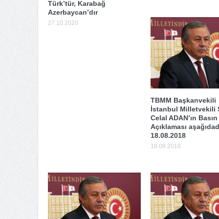
Türk’tür, Karabağ
Azerbaycan’dır
27.10.2020
TBMM Başkanvekili
İstanbul Milletvekili
Celal ADAN’ın Basın
Açıklaması aşağıdadı
18.08.2018
18.08.2018