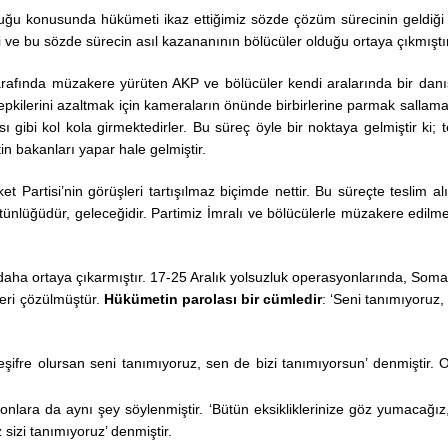
olduğu konusunda hükümeti ikaz ettiğimiz sözde çözüm sürecinin geldiği
i ve bu sözde sürecin asıl kazananının bölücüler olduğu ortaya çıkmıştır
da müzakere yürüten AKP ve bölücüler kendi aralarında bir danış
pkilerini azaltmak için kameraların önünde birbirlerine parmak sallama
gibi kol kola girmektedirler. Bu süreç öyle bir noktaya gelmiştir ki; t
n bakanları yapar hale gelmiştir.
isi’nin görüşleri tartışılmaz biçimde nettir. Bu süreçte teslim al
, bütünlüğüdür, geleceğidir. Partimiz İmralı ve bölücülerle müzakere edilme
 ortaya çıkarmıştır. 17-25 Aralık yolsuzluk operasyonlarında, Soma
İstanbul Üniversitesi
eri çözülmüştür.
Hükümetin parolası bir cümledir
: ‘Seni tanımıyoruz,
Rektörlüğü Prof. Dr. 
ERÖZ’ü anma günü pr
17.11.2022
eşifre olursan seni tanımıyoruz, sen de bizi tanımıyorsun’ denmiştir. 
lara da aynı şey söylenmiştir. ‘Bütün eksikliklerinize göz yumacağız
sizi tanımıyoruz’ denmiştir.