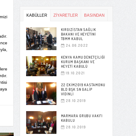
KABÜLLER
ZİYARETLER
BASINDAN
mizi
KIRGIZISTAN SAĞLIK
BAKANI VE HEYETINI
dır.
TBMM KABUL
önce
24.06.2022
yla,
KENYA KAMU DENETÇILIĞI
KURUM BAŞKANI VE
HEYETI KABULÜ
lere
19.10.2021
dır.
tisi
22 EKIM2019 KASTAMONU
taya
BLD BŞK SN GALIP
VIDINLI
28.10.2019
MARMARA GRUBU VAKFI
KABULU
28.10.2019