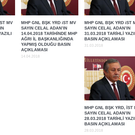
iST MV
MHP GNL BŞK YRD iST MV
MHP GNL BŞK YRD iST 
IN
SAYIN CELAL ADAN’IN
SAYIN CELAL ADAN’IN
YAZILI
14.04.2018 TARİHİNDE MHP
31.03.2018 TARİHLİ YAZI
AĞRI İL BAŞKANLIĞINDA
BASIN AÇIKLAMASI
YAPMIŞ OLDUĞU BASIN
31.03.2018
AÇIKLAMASI
14.04.2018
MHP GNL BŞK YRD, İST
SAYIN CELAL ADAN’IN
28.03.2018 TARİHLİ YAZI
BASIN AÇIKLAMASI
28.03.2018