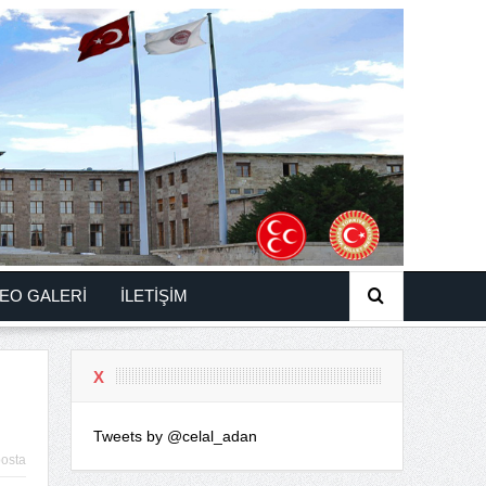
EO GALERİ
İLETİŞİM
X
Tweets by @celal_adan
osta