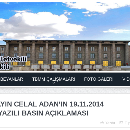
BEYANLAR
TBMM ÇALIŞMALARI
FOTO GALERİ
VİD
IN CELAL ADAN’IN 19.11.2014
AZILI BASIN AÇIKLAMASI
Yazdır
E-p