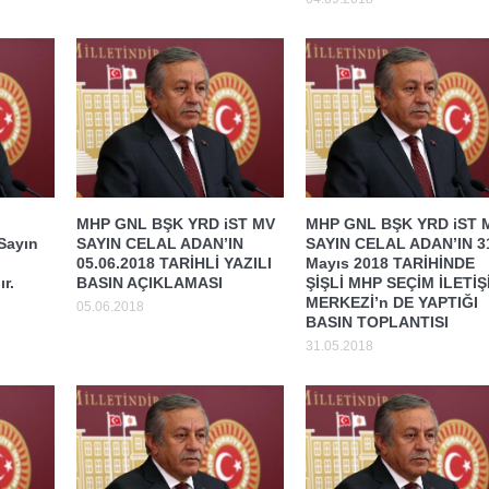
MHP GNL BŞK YRD iST MV
MHP GNL BŞK YRD iST 
 Sayın
SAYIN CELAL ADAN’IN
SAYIN CELAL ADAN’IN 3
05.06.2018 TARİHLİ YAZILI
Mayıs 2018 TARİHİNDE
r.
BASIN AÇIKLAMASI
ŞİŞLİ MHP SEÇİM İLETİŞ
MERKEZİ’n DE YAPTIĞI
05.06.2018
BASIN TOPLANTISI
31.05.2018