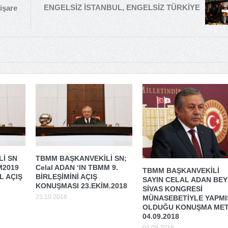
ENGELSİZ İSTANBUL, ENGELSİZ TÜRKİYE
işare
İ SN
TBMM BAŞKANVEKİLİ SN;
M2019
Celal ADAN ‘IN TBMM 9.
TBMM BAŞKANVEKİLİ
 AÇIŞ
BİRLEŞİMİNİ AÇIŞ
SAYIN CELAL ADAN BEY
KONUŞMASI 23.EKİM.2018
SİVAS KONGRESİ
23.10.2018
MÜNASEBETİYLE YAPMI
OLDUĞU KONUŞMA MET
04.09.2018
04.09.2018