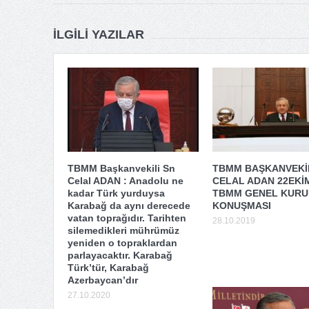
İLGILI YAZILAR
TBMM Başkanvekili Sn
TBMM BAŞKANVEKİL
Celal ADAN : Anadolu ne
CELAL ADAN 22EKİ
kadar Türk yurduysa
TBMM GENEL KURUL
Karabağ da aynı derecede
KONUŞMASI
vatan toprağıdır. Tarihten
28.10.2019
silemedikleri mührümüz
yeniden o topraklardan
parlayacaktır. Karabağ
Türk’tür, Karabağ
Azerbaycan’dır
27.10.2020