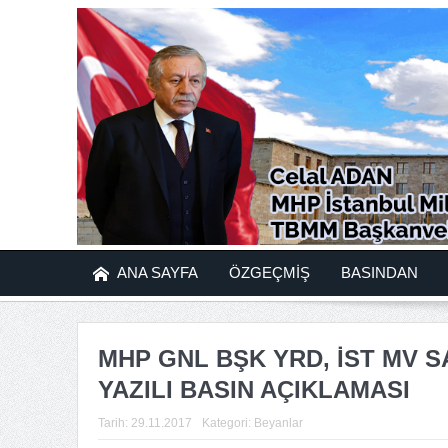
ANA SAYFA
ÖZGEÇMİŞ
BASINDAN
MHP GNL BŞK YRD, İST MV SA
YAZILI BASIN AÇIKLAMASI
Tarih:
29.11.2017
Kategori:
Beyanlar