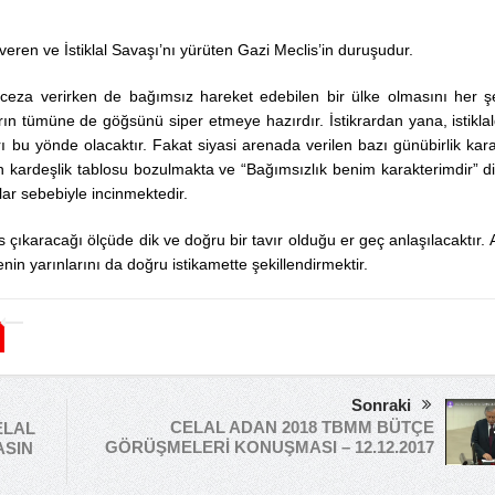
n ve İstiklal Savaşı’nı yürüten Gazi Meclis’in duruşudur.
ceza verirken de bağımsız hareket edebilen bir ülke olmasını her ş
ın tümüne de göğsünü siper etmeye hazırdır. İstikrardan yana, istikla
ı bu yönde olacaktır. Fakat siyasi arenada verilen bazı günübirlik kara
ardeşlik tablosu bozulmakta ve “Bağımsızlık benim karakterimdir” d
lar sebebiyle incinmektedir.
çıkaracağı ölçüde dik ve doğru bir tavır olduğu er geç anlaşılacaktır.
nin yarınlarını da doğru istikamette şekillendirmektir.
Sonraki
CELAL ADAN 2018 TBMM BÜTÇE
ELAL
GÖRÜŞMELERİ KONUŞMASI – 12.12.2017
ASIN