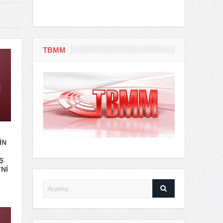
TBMM
İN
Ş
Nİ