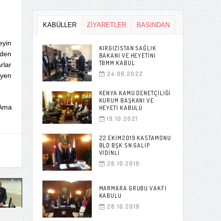
KABÜLLER
ZİYARETLER
BASINDAN
eyin
KIRGIZISTAN SAĞLIK
lden
BAKANI VE HEYETINI
TBMM KABUL
rlar
24.06.2022
iyen
KENYA KAMU DENETÇILIĞI
KURUM BAŞKANI VE
 Ama
HEYETI KABULÜ
19.10.2021
22 EKIM2019 KASTAMONU
BLD BŞK SN GALIP
VIDINLI
28.10.2019
MARMARA GRUBU VAKFI
KABULU
28.10.2019