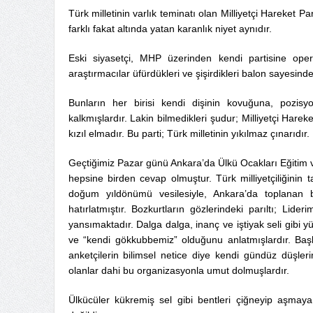
Türk milletinin varlık teminatı olan Milliyetçi Hareket Pa
farklı fakat altında yatan karanlık niyet aynıdır.
Eski siyasetçi, MHP üzerinden kendi partisine ope
araştırmacılar üfürdükleri ve şişirdikleri balon sayesind
Bunların her birisi kendi dişinin kovuğuna, pozis
kalkmışlardır. Lakin bilmedikleri şudur; Milliyetçi Harek
kızıl elmadır. Bu parti; Türk milletinin yıkılmaz çınarıdı
Geçtiğimiz Pazar günü Ankara’da Ülkü Ocakları Eğitim v
hepsine birden cevap olmuştur. Türk milliyetçiliğinin t
doğum yıldönümü vesilesiyle, Ankara’da toplanan b
hatırlatmıştır. Bozkurtların gözlerindeki parıltı; Lid
yansımaktadır. Dalga dalga, inanç ve iştiyak seli gibi 
ve “kendi gökkubbemiz” olduğunu anlatmışlardır. Başkal
anketçilerin bilimsel netice diye kendi gündüz düşlerin
olanlar dahi bu organizasyonla umut dolmuşlardır.
Ülkücüler kükremiş sel gibi bentleri çiğneyip aşmay