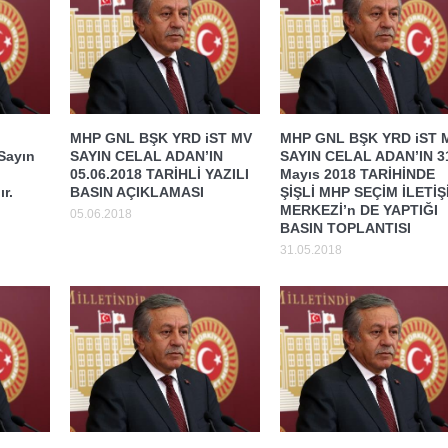
MHP GNL BŞK YRD iST MV
MHP GNL BŞK YRD iST 
 Sayın
SAYIN CELAL ADAN’IN
SAYIN CELAL ADAN’IN 3
05.06.2018 TARİHLİ YAZILI
Mayıs 2018 TARİHİNDE
r.
BASIN AÇIKLAMASI
ŞİŞLİ MHP SEÇİM İLETİŞ
MERKEZİ’n DE YAPTIĞI
05.06.2018
BASIN TOPLANTISI
31.05.2018