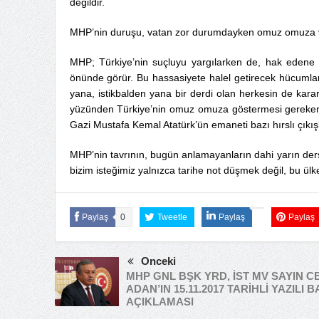
değildir.
MHP’nin duruşu, vatan zor durumdayken omuz omuza vere
MHP; Türkiye’nin suçluyu yargılarken de, hak edene 
önünde görür. Bu hassasiyete halel getirecek hücumlar
yana, istikbalden yana bir derdi olan herkesin de karar
yüzünden Türkiye’nin omuz omuza göstermesi gereken k
Gazi Mustafa Kemal Atatürk’ün emaneti bazı hırslı çıkış
MHP’nin tavrının, bugün anlamayanların dahi yarın ders 
bizim isteğimiz yalnızca tarihe not düşmek değil, bu ülke
Paylaş
0
Tweetle
Paylaş
Paylaş
Önceki
MHP GNL BŞK YRD, İST MV SAYIN C
ADAN’IN 15.11.2017 TARİHLİ YAZILI B
AÇIKLAMASI