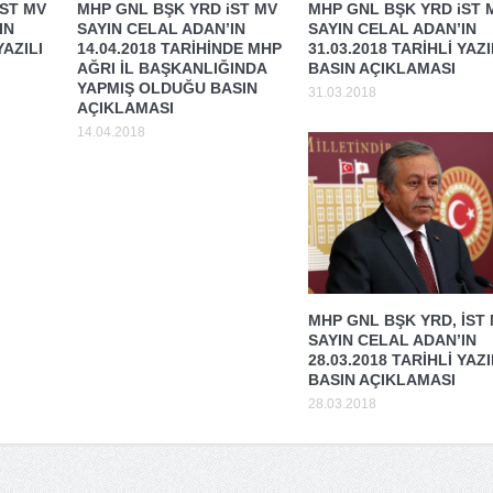
iST MV
MHP GNL BŞK YRD iST MV
MHP GNL BŞK YRD iST 
IN
SAYIN CELAL ADAN’IN
SAYIN CELAL ADAN’IN
YAZILI
14.04.2018 TARİHİNDE MHP
31.03.2018 TARİHLİ YAZI
AĞRI İL BAŞKANLIĞINDA
BASIN AÇIKLAMASI
YAPMIŞ OLDUĞU BASIN
31.03.2018
AÇIKLAMASI
14.04.2018
MHP GNL BŞK YRD, İST
SAYIN CELAL ADAN’IN
28.03.2018 TARİHLİ YAZI
BASIN AÇIKLAMASI
28.03.2018