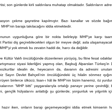
rtisi; son günlerde kirli saldırılara muhatap olmaktadır. Saldırıların adres
rasyon çekme gayretine kapılmıştır. Bazı kanallar ve sözde bağı
e MHP’nin baraja takılacağını iddia etmektedir.
yonunun uygunluğuna göre bir nokta belirleyip MHP’ye karşı taar
et Partisi diş geçirebilecekleri olgun bir meyve değil, asla ulaşamayacak
r. MHP’yi yok etmek bu zevatın haddi de, harcı da değildir.
e Kültür Vakfı öncülüğünde düzenlenen yürüyüş, bu fitne fesat odaklar
artışmasız siyasi liderliğini yapmış olan, Başbuğ Alparslan Türkeş’in 
ozkurtlar idealin de, heyecanın da, davanın da adresini unutan
İstanbul Üniversitesi
erimiz Sayın Devlet Bahçeli’nin öncülüğündeki üç hilalin sönmez ışığı
Rektörlüğü Prof. Dr. 
yürüyen binlerce ülkücü; lisan-ı hâl ile MHP’nin bizim hanemiz, öz yurd
ERÖZ’ü anma günü pr
arının “MHP bitti” yaygaralarıyla ortalığı panayır yerine çevirdiği; 
17.11.2022
i, gençlik hülyalarını anlattığı şu günlerde; yorgunluk ve yılgınlık iç
a hazır iken, onların barajı geçemeyeceğini iddia etmek kimsenin h