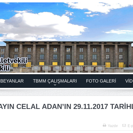
BEYANLAR
TBMM ÇALIŞMALARI
FOTO GALERİ
VİD
YIN CELAL ADAN’IN 29.11.2017 TARİH
Yazdır
E-p