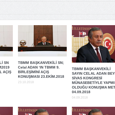
İ SN
TBMM BAŞKANVEKİLİ SN;
M2019
Celal ADAN ‘IN TBMM 9.
TBMM BAŞKANVEKİLİ
 AÇIŞ
BİRLEŞİMİNİ AÇIŞ
SAYIN CELAL ADAN BEY
KONUŞMASI 23.EKİM.2018
SİVAS KONGRESİ
23.10.2018
MÜNASEBETİYLE YAPMI
OLDUĞU KONUŞMA MET
04.09.2018
04.09.2018