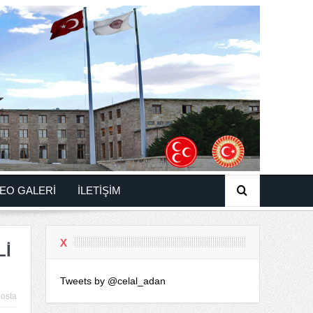
EO GALERİ
İLETİŞİM
X
Lİ
Tweets by @celal_adan
osta