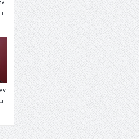
MV
LI
 MV
LI