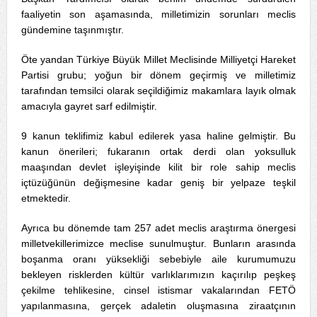
faaliyetin son aşamasında, milletimizin sorunları meclis
gündemine taşınmıştır.
Öte yandan Türkiye Büyük Millet Meclisinde Milliyetçi Hareket
Partisi grubu; yoğun bir dönem geçirmiş ve milletimiz
tarafından temsilci olarak seçildiğimiz makamlara layık olmak
amacıyla gayret sarf edilmiştir.
9 kanun teklifimiz kabul edilerek yasa haline gelmiştir. Bu
kanun önerileri; fukaranın ortak derdi olan yoksulluk
maaşından devlet işleyişinde kilit bir role sahip meclis
içtüzüğünün değişmesine kadar geniş bir yelpaze teşkil
etmektedir.
Ayrıca bu dönemde tam 257 adet meclis araştırma önergesi
milletvekillerimizce meclise sunulmuştur. Bunların arasında
boşanma oranı yüksekliği sebebiyle aile kurumumuzu
bekleyen risklerden kültür varlıklarımızın kaçırılıp peşkeş
çekilme tehlikesine, cinsel istismar vakalarından FETÖ
yapılanmasına, gerçek adaletin oluşmasına ziraatçının