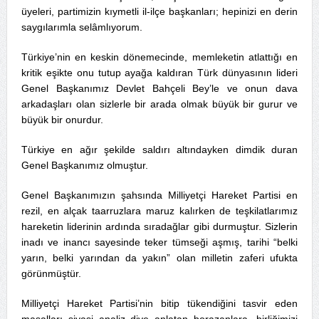
üyeleri, partimizin kıymetli il-ilçe başkanları; hepinizi en derin
saygılarımla selâmlıyorum.
Türkiye’nin en keskin dönemecinde, memleketin atlattığı en
kritik eşikte onu tutup ayağa kaldıran Türk dünyasının lideri
Genel Başkanımız Devlet Bahçeli Bey’le ve onun dava
arkadaşları olan sizlerle bir arada olmak büyük bir gurur ve
büyük bir onurdur.
Türkiye en ağır şekilde saldırı altındayken dimdik duran
Genel Başkanımız olmuştur.
Genel Başkanımızın şahsında Milliyetçi Hareket Partisi en
rezil, en alçak taarruzlara maruz kalırken de teşkilatlarımız
hareketin liderinin ardında sıradağlar gibi durmuştur. Sizlerin
inadı ve inancı sayesinde teker tümseği aşmış, tarihi “belki
yarın, belki yarından da yakın” olan milletin zaferi ufukta
görünmüştür.
Milliyetçi Hareket Partisi’nin bitip tükendiğini tasvir eden
masalları siyasi analiz diye anlatan borazanlara, birliğimizi