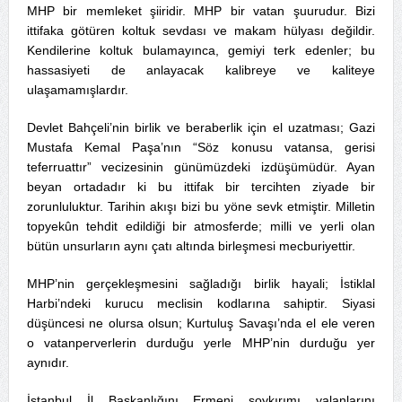
MHP bir memleket şiiridir. MHP bir vatan şuurudur. Bizi
ittifaka götüren koltuk sevdası ve makam hülyası değildir.
Kendilerine koltuk bulamayınca, gemiyi terk edenler; bu
hassasiyeti de anlayacak kalibreye ve kaliteye
ulaşamamışlardır.
Devlet Bahçeli’nin birlik ve beraberlik için el uzatması; Gazi
Mustafa Kemal Paşa’nın “Söz konusu vatansa, gerisi
teferruattır” vecizesinin günümüzdeki izdüşümüdür. Ayan
beyan ortadadır ki bu ittifak bir tercihten ziyade bir
zorunluluktur. Tarihin akışı bizi bu yöne sevk etmiştir. Milletin
topyekûn tehdit edildiği bir atmosferde; milli ve yerli olan
bütün unsurların aynı çatı altında birleşmesi mecburiyettir.
MHP’nin gerçekleşmesini sağladığı birlik hayali; İstiklal
Harbi’ndeki kurucu meclisin kodlarına sahiptir. Siyasi
düşüncesi ne olursa olsun; Kurtuluş Savaşı’nda el ele veren
o vatanperverlerin durduğu yerle MHP’nin durduğu yer
aynıdır.
İstanbul İl Başkanlığını Ermeni soykırımı yalanlarını