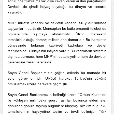
sorulunca “Kızılelma’ya” diye cevap veren arslan parçalarıdır.
Devletin de şimdi ihtiyaç duyduğu bu dirayet ve cesaret
kaynağıdır.
MHP; milletin kederini ve devletin kaderini 50 yıldır sırtında
taşıyanların partisidir. Mensupları bu kutlu emaneti ilelebet de
omuzlarında taşımaya ahdetmiştir. Ülkücü hareketin
temsilcisi olduğu damar; milletin ana damarıdır. Bu hareketin
bünyesinde bulunan kabiliyetli kadrolara ve devlet
tecrübesine; Türkiye’nin ihtiyacı vardır. Bu kadroların sistemin
dışında durması; hem MHP’nin potansiyeline hem de devletin
geleceğine zarar verecektir.
Sayın Genel Başkanımızın çağrısı aslında bu manada bir
sefer görev emridir. Ülkücü hareket Türkiye’nin yükünü
omuzlamak üzere harekete geçmiştir.
Sayın Genel Başkanımızın belirttiği üzere “Orhun Kitabeleri
ile kökleşen milli beka şuuru, asırlar boyunca elden ele,
gönülden gönüle taşınıp bugünlere ulaşmış, nitekim bugünkü
temsilcilerinin haysiyetine teslim ve tevdi edilmiştir. Türk