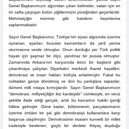
Genel Başkanımızın ağzından çıkan kelimeler; vatan için en
ön safta çarpışan bütün yiğitlerimizin yüreğinden geçenlerdir.
Mehmetçiğin mermisi gibi hainlerin beyinlerine
saplanmaktadır.
Sayın Genel Başkanımız; Türkiye’nin siyasi algısında üzerine
oynanan, ayarları bozulan kavramların da yerli yerine
oturmasına vesile olmuştur. Onun durduğu yer Türk politik
hayatı için şaşmaz bir ölçü, yanılmaz bir pusula olmuştur.
Zamanında Ankara’nın karşısında ikinci bir başkent gibi
çıkarılmaya çalışılan Diyarbakır merkezli ihanet hayalleri;
demokrasi ve insan hakları kılıfıyla anlatılmıştır. Fakat bu
noktadan geriye dönülmüş ve dün bu yanlışlara sapanlar,
dümeni milli rotaya kırmışlardır. Sayın Genel Başkanımızın
“demokrasi, milliyetçiliğin ikiz kardeşidir” cümlesiyle, en veciz
şekilde ifade ettiği gerçek; artık bu kavramın hakiki içeriği
hâline gelmiştir. Düne kadar; bölünmenin, parçalanmanın
üzerine örtülen bir şal gibi demokrasiyi kullananlara karşı
başarıya ulaşılmıştır. Demokrasinin esasen kuvvetli bir millet
iradesiyle beslenen, güçlü bir devlete ihtiyaç duyduğu