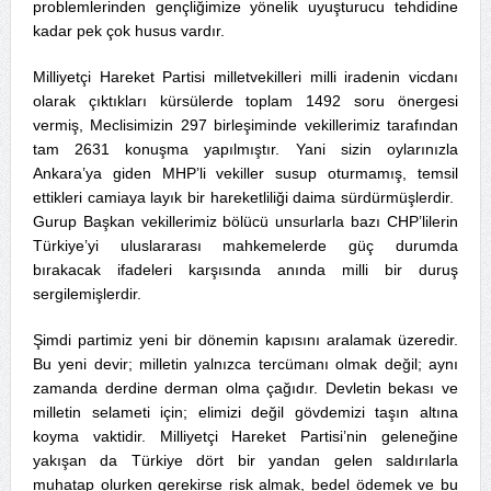
problemlerinden gençliğimize yönelik uyuşturucu tehdidine
kadar pek çok husus vardır.
Milliyetçi Hareket Partisi milletvekilleri milli iradenin vicdanı
olarak çıktıkları kürsülerde toplam 1492 soru önergesi
vermiş, Meclisimizin 297 birleşiminde vekillerimiz tarafından
tam 2631 konuşma yapılmıştır. Yani sizin oylarınızla
Ankara’ya giden MHP’li vekiller susup oturmamış, temsil
ettikleri camiaya layık bir hareketliliği daima sürdürmüşlerdir.
Gurup Başkan vekillerimiz bölücü unsurlarla bazı CHP’lilerin
Türkiye’yi uluslararası mahkemelerde güç durumda
bırakacak ifadeleri karşısında anında milli bir duruş
sergilemişlerdir.
Şimdi partimiz yeni bir dönemin kapısını aralamak üzeredir.
Bu yeni devir; milletin yalnızca tercümanı olmak değil; aynı
zamanda derdine derman olma çağıdır. Devletin bekası ve
milletin selameti için; elimizi değil gövdemizi taşın altına
koyma vaktidir. Milliyetçi Hareket Partisi’nin geleneğine
yakışan da Türkiye dört bir yandan gelen saldırılarla
muhatap olurken gerekirse risk almak, bedel ödemek ve bu