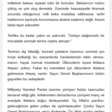
milletinin bekası siyaset üstü bir konudur. Bekamızın mahvı
çöküş ve yok oluş demektir. Üzerinde hassasiyetle titremek
zorunda olduğumuz milli beka müdafaa edilmezse, tarihi
haklarımız layıkıyla korunmazsa akıbeti irademiz değil, ihanet
lobisi tayin edecektir.
Tehlike bu kadar yakın ve yakıcıdır. Türkiye olağanüstü bir
mücadele azmiyle teröre cephe almıştır.”
Terörün diş bilediği, küresel çetelerin kanımızı emmek için
fırsat kolladığı bu zamanlarda hareketimizin etkin olması;
inanın; hayat memat meseledir. Ülkücülerin siyasi iktidara
ihtiyacı yoktur. Fakat bu memleket için ülkücülerin iktidara
gelmesine ihtiyaç vardır. Sayın Genel Başkanımızın bütün
gayretleri bu sebepledir.
Milliyetçi Hareket Partisi üzerine yürüyen bütün taarruzları
bertaraf ettiği gibi, köklerinden damarlarına yürüyen inanç ve
enerjiyle iktidara doğru ilerleyecektir. Üç Hilal’in parıltısı;
geleceğimize giden yolları da aydınlatacaktır. Çünkü Sayın
Genel Başkanımızın veciz ifadesiyle “Üç Hilal marka değeri