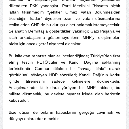
dillendiren PKK yandaşları Parti Meclisi’ni “Hayatta hiçbir
laftan tiksinmedim ‘Şehitler Ölmez Vatan Bölünmez’den
tiksindiğim kadar” diyebilen ezan ve vatan düşmanlarına
teslim eden CHP de bu duruşu elbet anlamak istemeyecektir.
Selahattin Demirtaş’a gösterdikleri yakınlığı; Gazi Paşa’ya ve
silah arkadaşlarına göstermeyenlerin MHP’yi eleştirmeleri
bizim için ancak şeref nişanesi olacaktır.
Bu ittifaktan rahatsız olanlar incelendiğinde; Türkiye’den firar
etmiş tescilli FETÖ’cüler ve Kandil Dağı’na saklanmış
teröristlerdir. Cumhur ittifakını bir “savaş ittifakı” olarak
gördüğünü söyleyen HDP sözcüleri; Kandil Dağı’nın korku
içinde titremesini sadece kelimelere dökmektedir.
Anlaşılmaktadır ki iktidara yürüyen bir MHP tablosu; bu
millete düşmanlık, bu devlete hıyanet içinde olan herkesin
kâbusudur.
Bize düşen de onların kâbuslarını gerçeğe çevirmek ve
dünyayı onlara dar etmektir