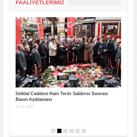
FAALIYETLERIMIZ
T
İstiklal Caddesi Hain Terör Saldırısı Sonrası
Basın Açıklaması
2
16.11.2022