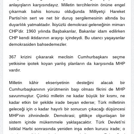
anlayışların karşısındayız. Milletin tercihlerinin önüne engel
çıkarmak bahis konusu olduğunda Milliyetçi Hareket
Partisi’nin sert ve net bir duruş sergilemesinin altında bu
duyarlılık yatmaktadır. İkiyüzlü demokrasi geleneğinin mimarı
CHP’dir. 1960 yılında Başbakanlar, Bakanlar idam edilirken
CHP kendi iktidarının arayışı içindeydi. Bu utancı yaşayanlar
demokrasiden bahsedemezler.
367 krizini çıkararak meclisin Cumhurbaşkanı seçme
yetkisine ipotek koyan yanlış planların da karşısında MHP
vardır.
Milletin kâhir ekseriyetinin desteğini alacak bir
Cumhurbaşkanının yürütmenin başı olması fikrini de MHP
savunmuştur. Çünkü milletin ne kadar büyük bir kısmı, ne
kadar etkin bir şekilde irade beyan ederse; Türk milletinin
geleceği için o kadar hayırlı bir sonucun çıkacağı düşüncesi
MHP’nin zihnindedir. Demokrasi; gittikçe olgunlaşan bir
sistem içinde mükemmele yaklaşacaktır. Türk Devleti’ni
İstiklal Harbi sonrasında yeniden inşa eden kurucu irade; o