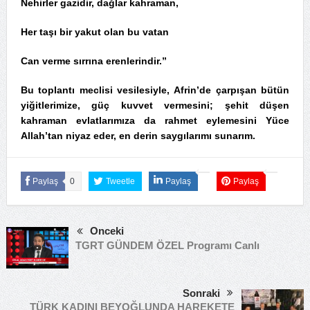
Nehirler gazidir, dağlar kahraman,
Her taşı bir yakut olan bu vatan
Can verme sırrına erenlerindir.”
Bu toplantı meclisi vesilesiyle, Afrin’de çarpışan bütün
yiğitlerimize, güç kuvvet vermesini; şehit düşen
kahraman evlatlarımıza da rahmet eylemesini Yüce
Allah’tan niyaz eder, en derin saygılarımı sunarım.
Paylaş
0
Tweetle
Paylaş
Paylaş
Önceki
TGRT GÜNDEM ÖZEL Programı Canlı
Sonraki
TÜRK KADINI BEYOĞLUNDA HAREKETE