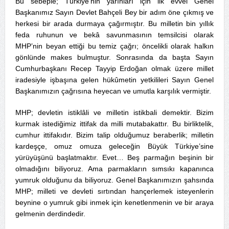
Bu sebeple; Türkiye’nin yarınları için ilk evvel Genel
Başkanımız Sayın Devlet Bahçeli Bey bir adım öne çıkmış ve
herkesi bir arada durmaya çağırmıştır. Bu milletin bin yıllık
feda ruhunun ve bekâ savunmasının temsilcisi olarak
MHP’nin beyan ettiği bu temiz çağrı; öncelikli olarak halkın
gönlünde makes bulmuştur. Sonrasında da başta Sayın
Cumhurbaşkanı Recep Tayyip Erdoğan olmak üzere millet
iradesiyle işbaşına gelen hükûmetin yetkilileri Sayın Genel
Başkanımızın çağrısına heyecan ve umutla karşılık vermiştir.
MHP; devletin istiklâli ve milletin istikbali demektir. Bizim
kurmak istediğimiz ittifak da milli mutabakattır. Bu birliktelik,
cumhur ittifakıdır. Bizim talip olduğumuz beraberlik; milletin
kardeşçe, omuz omuza geleceğin Büyük Türkiye’sine
yürüyüşünü başlatmaktır. Evet… Beş parmağın beşinin bir
olmadığını biliyoruz. Ama parmakların sımsıkı kapanınca
yumruk olduğunu da biliyoruz. Genel Başkanımızın şahsında
MHP; milleti ve devleti sırtından hançerlemek isteyenlerin
beynine o yumruk gibi inmek için kenetlenmenin ve bir araya
gelmenin derdindedir.