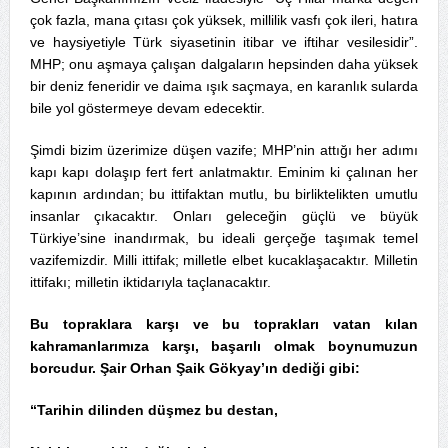
çok fazla, mana çıtası çok yüksek, millilik vasfı çok ileri, hatıra
ve haysiyetiyle Türk siyasetinin itibar ve iftihar vesilesidir”.
MHP; onu aşmaya çalışan dalgaların hepsinden daha yüksek
bir deniz feneridir ve daima ışık saçmaya, en karanlık sularda
bile yol göstermeye devam edecektir.
Şimdi bizim üzerimize düşen vazife; MHP’nin attığı her adımı
kapı kapı dolaşıp fert fert anlatmaktır. Eminim ki çalınan her
kapının ardından; bu ittifaktan mutlu, bu birliktelikten umutlu
insanlar çıkacaktır. Onları geleceğin güçlü ve büyük
Türkiye’sine inandırmak, bu ideali gerçeğe taşımak temel
vazifemizdir. Milli ittifak; milletle elbet kucaklaşacaktır. Milletin
ittifakı; milletin iktidarıyla taçlanacaktır.
Bu topraklara karşı ve bu toprakları vatan kılan
kahramanlarımıza karşı, başarılı olmak boynumuzun
borcudur. Şair Orhan Şaik Gökyay’ın dediği gibi:
“Tarihin dilinden düşmez bu destan,