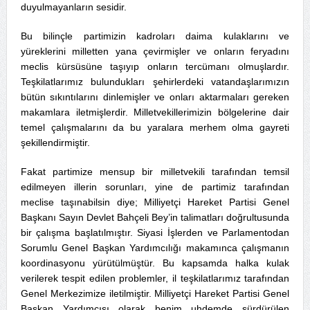
duyulmayanların sesidir.
Bu bilinçle partimizin kadroları daima kulaklarını ve
yüreklerini milletten yana çevirmişler ve onların feryadını
meclis kürsüsüne taşıyıp onların tercümanı olmuşlardır.
Teşkilatlarımız bulundukları şehirlerdeki vatandaşlarımızın
bütün sıkıntılarını dinlemişler ve onları aktarmaları gereken
makamlara iletmişlerdir. Milletvekillerimizin bölgelerine dair
temel çalışmalarını da bu yaralara merhem olma gayreti
şekillendirmiştir.
Fakat partimize mensup bir milletvekili tarafından temsil
edilmeyen illerin sorunları, yine de partimiz tarafından
meclise taşınabilsin diye; Milliyetçi Hareket Partisi Genel
Başkanı Sayın Devlet Bahçeli Bey’in talimatları doğrultusunda
bir çalışma başlatılmıştır. Siyasi İşlerden ve Parlamentodan
Sorumlu Genel Başkan Yardımcılığı makamınca çalışmanın
koordinasyonu yürütülmüştür. Bu kapsamda halka kulak
verilerek tespit edilen problemler, il teşkilatlarımız tarafından
Genel Merkezimize iletilmiştir. Milliyetçi Hareket Partisi Genel
Başkan Yardımcısı olarak benim uhdemde sürdürülen