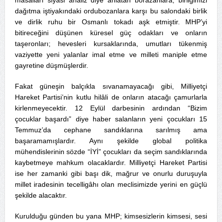
dağıtma iştiyakındaki ordubozanlara karşı bu salondaki birlik
ve dirlik ruhu bir Osmanlı tokadı aşk etmiştir. MHP’yi
bitireceğini düşünen küresel güç odakları ve onların
taşeronları; hevesleri kursaklarında, umutları tükenmiş
vaziyette yeni yalanlar imal etme ve milleti maniple etme
gayretine düşmüşlerdir.
Fakat güneşin balçıkla sıvanamayacağı gibi, Milliyetçi
Hareket Partisi’nin kutlu hilâli de onların atacağı çamurlarla
kirlenmeyecektir. 12 Eylül darbesinin ardından “Bizim
çocuklar başardı” diye haber salanların yeni çocukları 15
Temmuz’da cephane sandıklarına sarılmış ama
başaramamışlardır. Aynı şekilde global politika
mühendislerinin sözde “İYİ” çocukları da seçim sandıklarında
kaybetmeye mahkum olacaklardır. Milliyetçi Hareket Partisi
ise her zamanki gibi başı dik, mağrur ve onurlu duruşuyla
millet iradesinin tecelligâhı olan meclisimizde yerini en güçlü
şekilde alacaktır.
Kurulduğu günden bu yana MHP; kimsesizlerin kimsesi, sesi