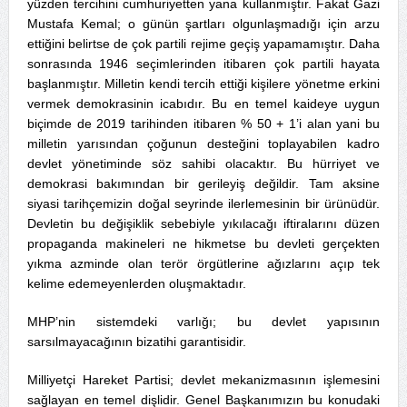
yüzden tercihini cumhuriyetten yana kullanmıştır. Fakat Gazi
Mustafa Kemal; o günün şartları olgunlaşmadığı için arzu
ettiğini belirtse de çok partili rejime geçiş yapamamıştır. Daha
sonrasında 1946 seçimlerinden itibaren çok partili hayata
başlanmıştır. Milletin kendi tercih ettiği kişilere yönetme erkini
vermek demokrasinin icabıdır. Bu en temel kaideye uygun
biçimde de 2019 tarihinden itibaren % 50 + 1’i alan yani bu
milletin yarısından çoğunun desteğini toplayabilen kadro
devlet yönetiminde söz sahibi olacaktır. Bu hürriyet ve
demokrasi bakımından bir gerileyiş değildir. Tam aksine
siyasi tarihçemizin doğal seyrinde ilerlemesinin bir ürünüdür.
Devletin bu değişiklik sebebiyle yıkılacağı iftiralarını düzen
propaganda makineleri ne hikmetse bu devleti gerçekten
yıkma azminde olan terör örgütlerine ağızlarını açıp tek
kelime edemeyenlerden oluşmaktadır.
MHP’nin sistemdeki varlığı; bu devlet yapısının
sarsılmayacağının bizatihi garantisidir.
Milliyetçi Hareket Partisi; devlet mekanizmasının işlemesini
sağlayan en temel dişlidir. Genel Başkanımızın bu konudaki