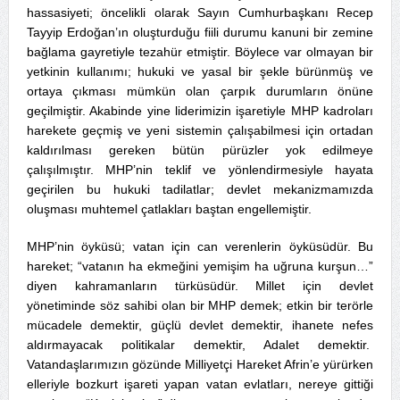
hassasiyeti; öncelikli olarak Sayın Cumhurbaşkanı Recep
Tayyip Erdoğan’ın oluşturduğu fiili durumu kanuni bir zemine
bağlama gayretiyle tezahür etmiştir. Böylece var olmayan bir
yetkinin kullanımı; hukuki ve yasal bir şekle bürünmüş ve
ortaya çıkması mümkün olan çarpık durumların önüne
geçilmiştir. Akabinde yine liderimizin işaretiyle MHP kadroları
harekete geçmiş ve yeni sistemin çalışabilmesi için ortadan
kaldırılması gereken bütün pürüzler yok edilmeye
çalışılmıştır. MHP’nin teklif ve yönlendirmesiyle hayata
geçirilen bu hukuki tadilatlar; devlet mekanizmamızda
oluşması muhtemel çatlakları baştan engellemiştir.
MHP’nin öyküsü; vatan için can verenlerin öyküsüdür. Bu
hareket; “vatanın ha ekmeğini yemişim ha uğruna kurşun…”
diyen kahramanların türküsüdür. Millet için devlet
yönetiminde söz sahibi olan bir MHP demek; etkin bir terörle
mücadele demektir, güçlü devlet demektir, ihanete nefes
aldırmayacak politikalar demektir, Adalet demektir.
Vatandaşlarımızın gözünde Milliyetçi Hareket Afrin’e yürürken
elleriyle bozkurt işareti yapan vatan evlatları, nereye gittiği