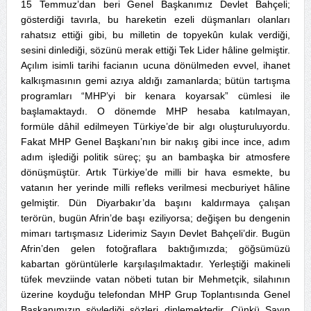
15 Temmuz’dan beri Genel Başkanımız Devlet Bahçeli;
gösterdiği tavırla, bu hareketin ezeli düşmanları olanları
rahatsız ettiği gibi, bu milletin de topyekûn kulak verdiği,
sesini dinlediği, sözünü merak ettiği Tek Lider hâline gelmiştir.
Açılım isimli tarihi facianın ucuna dönülmeden evvel, ihanet
kalkışmasının gemi azıya aldığı zamanlarda; bütün tartışma
programları “MHP’yi bir kenara koyarsak” cümlesi ile
başlamaktaydı. O dönemde MHP hesaba katılmayan,
formüle dâhil edilmeyen Türkiye’de bir algı oluşturuluyordu.
Fakat MHP Genel Başkanı’nın bir nakış gibi ince ince, adım
adım işlediği politik süreç; şu an bambaşka bir atmosfere
dönüşmüştür. Artık Türkiye’de milli bir hava esmekte, bu
vatanın her yerinde milli refleks verilmesi mecburiyet hâline
gelmiştir. Dün Diyarbakır’da başını kaldırmaya çalışan
terörün, bugün Afrin’de başı eziliyorsa; değişen bu dengenin
mimarı tartışmasız Liderimiz Sayın Devlet Bahçeli’dir. Bugün
Afrin’den gelen fotoğraflara baktığımızda; göğsümüzü
kabartan görüntülerle karşılaşılmaktadır. Yerleştiği makineli
tüfek mevziinde vatan nöbeti tutan bir Mehmetçik, silahının
üzerine koyduğu telefondan MHP Grup Toplantısında Genel
Başkanımızın söylediği sözleri dinlemektedir. Çünkü Sayın