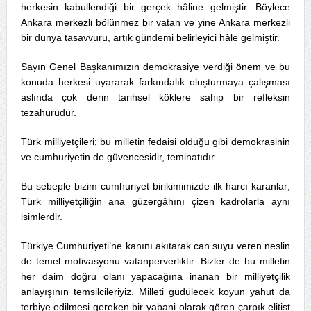
herkesin kabullendiği bir gerçek hâline gelmiştir. Böylece
Ankara merkezli bölünmez bir vatan ve yine Ankara merkezli
bir dünya tasavvuru, artık gündemi belirleyici hâle gelmiştir.
Sayın Genel Başkanımızın demokrasiye verdiği önem ve bu
konuda herkesi uyararak farkındalık oluşturmaya çalışması
aslında çok derin tarihsel köklere sahip bir refleksin
tezahürüdür.
Türk milliyetçileri; bu milletin fedaisi olduğu gibi demokrasinin
ve cumhuriyetin de güvencesidir, teminatıdır.
Bu sebeple bizim cumhuriyet birikimimizde ilk harcı karanlar;
Türk milliyetçiliğin ana güzergâhını çizen kadrolarla aynı
isimlerdir.
Türkiye Cumhuriyeti’ne kanını akıtarak can suyu veren neslin
de temel motivasyonu vatanperverliktir. Bizler de bu milletin
her daim doğru olanı yapacağına inanan bir milliyetçilik
anlayışının temsilcileriyiz. Milleti güdülecek koyun yahut da
terbiye edilmesi gereken bir yabani olarak gören çarpık elitist