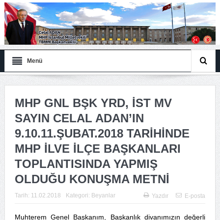
Menü
MHP GNL BŞK YRD, İST MV
SAYIN CELAL ADAN’IN
9.10.11.ŞUBAT.2018 TARİHİNDE
MHP İLVE İLÇE BAŞKANLARI
TOPLANTISINDA YAPMIŞ
OLDUĞU KONUŞMA METNİ
Tarih:
11.02.2018
Kategori:
Beyanlar
Yazdır
E-posta
Muhterem Genel Başkanım, Başkanlık divanımızın değerli