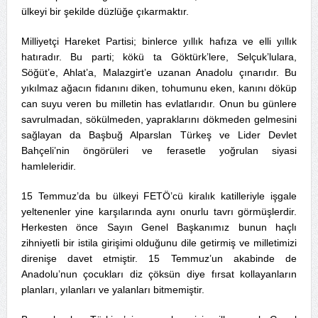
ülkeyi bir şekilde düzlüğe çıkarmaktır.
Milliyetçi Hareket Partisi; binlerce yıllık hafıza ve elli yıllık
hatıradır. Bu parti; kökü ta Göktürk’lere, Selçuk’lulara,
Söğüt’e, Ahlat’a, Malazgirt’e uzanan Anadolu çınarıdır. Bu
yıkılmaz ağacın fidanını diken, tohumunu eken, kanını döküp
can suyu veren bu milletin has evlatlarıdır. Onun bu günlere
savrulmadan, sökülmeden, yapraklarını dökmeden gelmesini
sağlayan da Başbuğ Alparslan Türkeş ve Lider Devlet
Bahçeli’nin öngörüleri ve ferasetle yoğrulan siyasi
hamleleridir.
15 Temmuz’da bu ülkeyi FETÖ’cü kiralık katilleriyle işgale
yeltenenler yine karşılarında aynı onurlu tavrı görmüşlerdir.
Herkesten önce Sayın Genel Başkanımız bunun haçlı
zihniyetli bir istila girişimi olduğunu dile getirmiş ve milletimizi
direnişe davet etmiştir. 15 Temmuz’un akabinde de
Anadolu’nun çocukları diz çöksün diye fırsat kollayanların
planları, yılanları ve yalanları bitmemiştir.