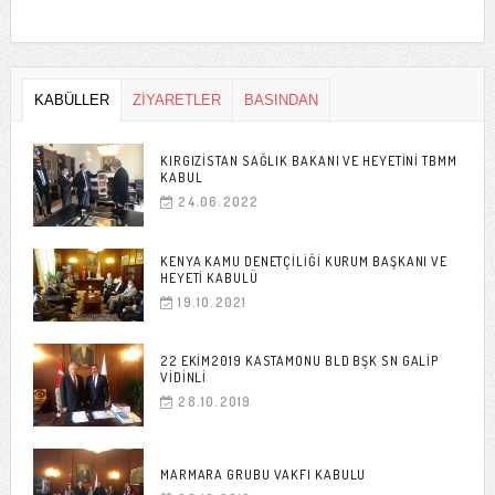
KABÜLLER
ZİYARETLER
BASINDAN
KIRGIZISTAN SAĞLIK BAKANI VE HEYETINI TBMM
KABUL
24.06.2022
KENYA KAMU DENETÇILIĞI KURUM BAŞKANI VE
HEYETI KABULÜ
19.10.2021
22 EKIM2019 KASTAMONU BLD BŞK SN GALIP
VIDINLI
28.10.2019
MARMARA GRUBU VAKFI KABULU