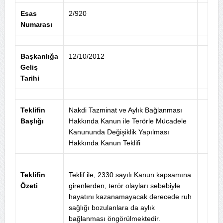
Esas
2/920
Numarası
Başkanlığa
12/10/2012
Geliş
Tarihi
Teklifin
Nakdi Tazminat ve Aylık Bağlanması
Başlığı
Hakkında Kanun ile Terörle Mücadele
Kanununda Değişiklik Yapılması
Hakkında Kanun Teklifi
Teklifin
Teklif ile, 2330 sayılı Kanun kapsamına
Özeti
girenlerden, terör olayları sebebiyle
hayatını kazanamayacak derecede ruh
sağlığı bozulanlara da aylık
bağlanması öngörülmektedir.