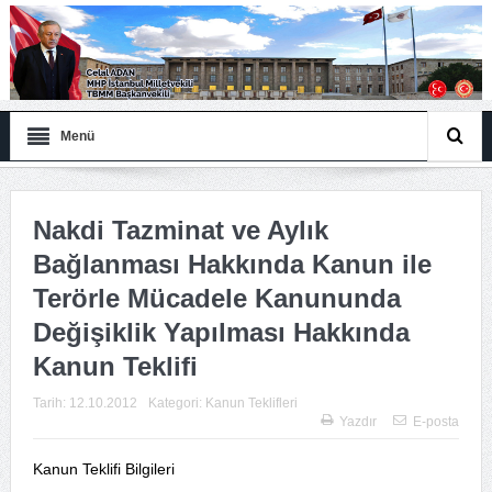
Menü
Nakdi Tazminat ve Aylık
Bağlanması Hakkında Kanun ile
Terörle Mücadele Kanununda
Değişiklik Yapılması Hakkında
Kanun Teklifi
Tarih:
12.10.2012
Kategori:
Kanun Teklifleri
Yazdır
E-posta
Kanun Teklifi Bilgileri