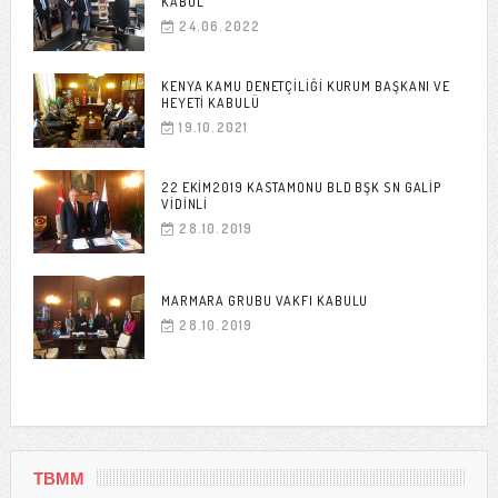
KABUL
24.06.2022
KENYA KAMU DENETÇILIĞI KURUM BAŞKANI VE
HEYETI KABULÜ
19.10.2021
22 EKIM2019 KASTAMONU BLD BŞK SN GALIP
VIDINLI
28.10.2019
MARMARA GRUBU VAKFI KABULU
28.10.2019
TBMM