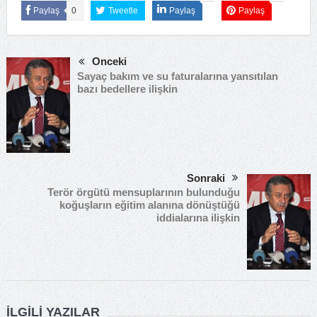
Paylaş
0
Tweetle
Paylaş
Paylaş
Önceki
Sayaç bakım ve su faturalarına yansıtılan
bazı bedellere ilişkin
Sonraki
Terör örgütü mensuplarının bulunduğu
koğuşların eğitim alanına dönüştüğü
iddialarına ilişkin
İLGILI YAZILAR