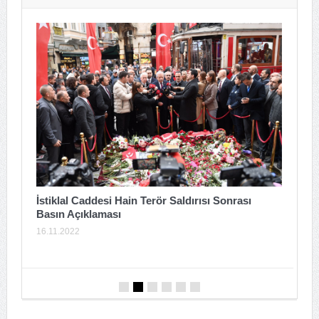
T
İstiklal Caddesi Hain Terör Saldırısı Sonrası
Basın Açıklaması
2
16.11.2022