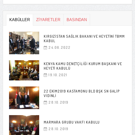
KABÜLLER
ZİYARETLER
BASINDAN
KIRGIZISTAN SAĞLIK BAKANI VE HEYETINI TBMM
KABUL
24.06.2022
KENYA KAMU DENETÇILIĞI KURUM BAŞKANI VE
HEYETI KABULÜ
19.10.2021
22 EKIM2019 KASTAMONU BLD BŞK SN GALIP
VIDINLI
28.10.2019
MARMARA GRUBU VAKFI KABULU
28.10.2019