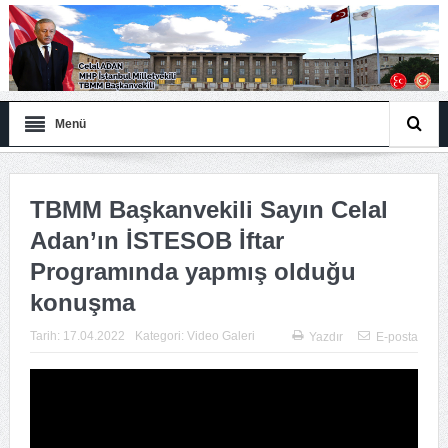
Menü
TBMM Başkanvekili Sayın Celal
Adan’ın İSTESOB İftar
Programında yapmış olduğu
konuşma
Tarih:
17.04.2022
Kategori:
Video Galeri
Yazdır
E-posta