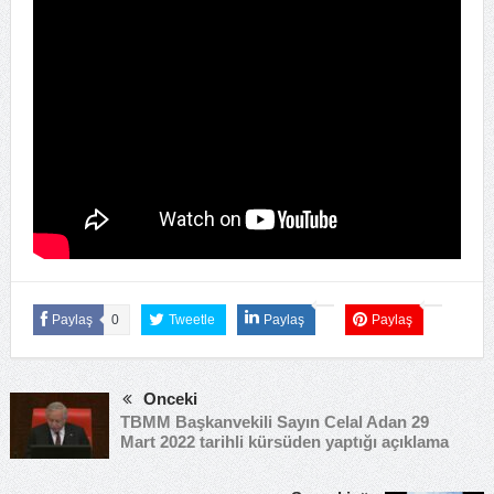
Paylaş
0
Tweetle
Paylaş
Paylaş
Önceki
TBMM Başkanvekili Sayın Celal Adan 29
Mart 2022 tarihli kürsüden yaptığı açıklama