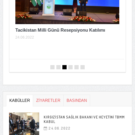
Tacikistan Milli Günü Resepsiyonu Katılımı
24.06.2022
A
T
0
KABÜLLER
ZİYARETLER
BASINDAN
KIRGIZISTAN SAĞLIK BAKANI VE HEYETINI TBMM
KABUL
24.06.2022