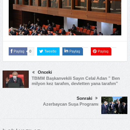
Paylaş
0
Tweetle
Paylaş
Paylaş
Önceki
TBMM Başkanvekili Sayın Celal Adan ” Ben
milyon kez tarafım, devletten yana tarafım”
Sonraki
Azerbaycan Suşa Programı