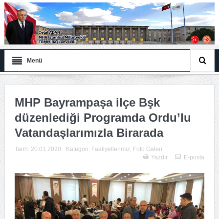
Menü
MHP Bayrampaşa ilçe Bşk
düzenlediği Programda Ordu’lu
Vatandaşlarımızla Birarada
Tarih:
20.01.2020
Kategori:
Faaliyetlerimiz
,
Foto Galeri
Yazdır
E-posta