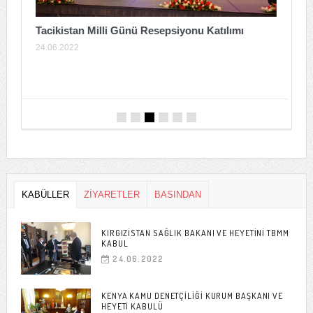
Tacikistan Milli Günü Resepsiyonu Katılımı
24.06.2022
A
T
0
KABÜLLER
ZİYARETLER
BASINDAN
KIRGIZISTAN SAĞLIK BAKANI VE HEYETINI TBMM
KABUL
24.06.2022
KENYA KAMU DENETÇILIĞI KURUM BAŞKANI VE
HEYETI KABULÜ