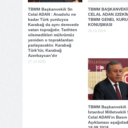
TBMM Başkanvekili Sn
TBMM BAŞKANVEKİL
Celal ADAN : Anadolu ne
CELAL ADAN 22EKİ
kadar Türk yurduysa
TBMM GENEL KURUL
Karabağ da aynı derecede
KONUŞMASI
vatan toprağıdır. Tarihten
28.10.2019
silemedikleri mührümüz
yeniden o topraklardan
parlayacaktır. Karabağ
Türk’tür, Karabağ
Azerbaycan’dır
27.10.2020
TBMM Başkanvekili
İstanbul Milletvekili
Celal ADAN’ın Basın
Açıklaması aşağıdadı
18.08.2018