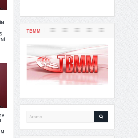
İN
TBMM
Ş
Nİ
MV
1
İM