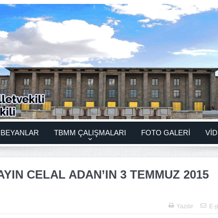
BEYANLAR
TBMM ÇALIŞMALARI
FOTO GALERİ
VİD
AYIN CELAL ADAN’IN 3 TEMMUZ 2015
Yazdır
E-p