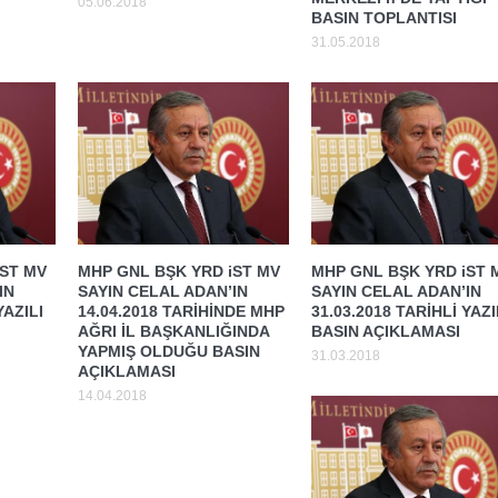
05.06.2018
BASIN TOPLANTISI
31.05.2018
iST MV
MHP GNL BŞK YRD iST MV
MHP GNL BŞK YRD iST 
IN
SAYIN CELAL ADAN’IN
SAYIN CELAL ADAN’IN
YAZILI
14.04.2018 TARİHİNDE MHP
31.03.2018 TARİHLİ YAZI
AĞRI İL BAŞKANLIĞINDA
BASIN AÇIKLAMASI
YAPMIŞ OLDUĞU BASIN
31.03.2018
AÇIKLAMASI
14.04.2018