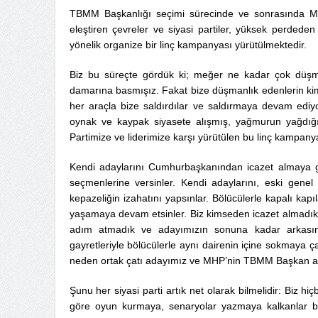
TBMM Başkanlığı seçimi sürecinde ve sonrasında Mill
eleştiren çevreler ve siyasi partiler, yüksek perdeden 
yönelik organize bir linç kampanyası yürütülmektedir.
Biz bu süreçte gördük ki; meğer ne kadar çok düşm
damarına basmışız. Fakat bize düşmanlık edenlerin kimle
her araçla bize saldırdılar ve saldırmaya devam ediyo
oynak ve kaypak siyasete alışmış, yağmurun yağdığı 
Partimize ve liderimize karşı yürütülen bu linç kampanyas
Kendi adaylarını Cumhurbaşkanından icazet almaya gön
seçmenlerine versinler. Kendi adaylarını, eski genel
kepazeliğin izahatını yapsınlar. Bölücülerle kapalı kap
yaşamaya devam etsinler. Biz kimseden icazet almadık,
adım atmadık ve adayımızın sonuna kadar arkasında
gayretleriyle bölücülerle aynı dairenin içine sokmaya çal
neden ortak çatı adayımız ve MHP’nin TBMM Başkan ad
Şunu her siyasi parti artık net olarak bilmelidir: Biz h
göre oyun kurmaya, senaryolar yazmaya kalkanlar bizi 