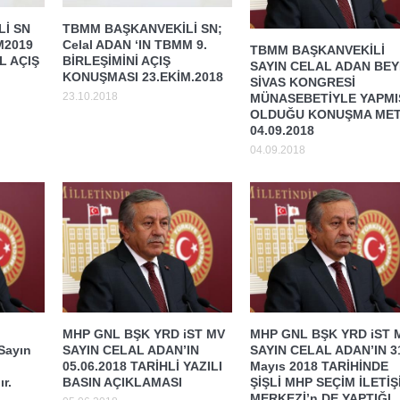
İ SN
TBMM BAŞKANVEKİLİ SN;
M2019
Celal ADAN ‘IN TBMM 9.
TBMM BAŞKANVEKİLİ
 AÇIŞ
BİRLEŞİMİNİ AÇIŞ
SAYIN CELAL ADAN BEY
KONUŞMASI 23.EKİM.2018
SİVAS KONGRESİ
23.10.2018
MÜNASEBETİYLE YAPMI
OLDUĞU KONUŞMA MET
04.09.2018
04.09.2018
MHP GNL BŞK YRD iST MV
MHP GNL BŞK YRD iST 
 Sayın
SAYIN CELAL ADAN’IN
SAYIN CELAL ADAN’IN 3
05.06.2018 TARİHLİ YAZILI
Mayıs 2018 TARİHİNDE
r.
BASIN AÇIKLAMASI
ŞİŞLİ MHP SEÇİM İLETİŞ
MERKEZİ’n DE YAPTIĞI