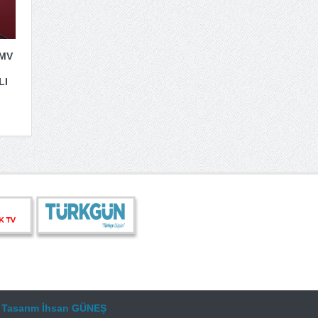
 MV
LI
.
Tasarım
İhsan GÜNEŞ