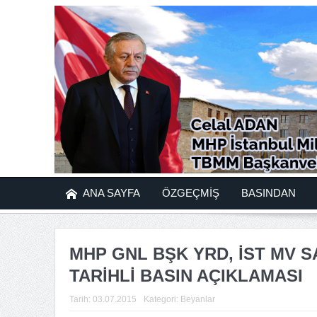
ANA SAYFA
ÖZGEÇMİŞ
BASINDAN
MHP GNL BŞK YRD, İST MV S
TARİHLİ BASIN AÇIKLAMASI
Tarih:
03.07.2015
Kategori:
Beyanlar