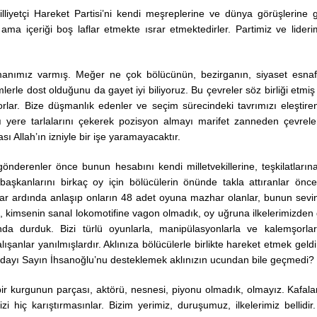
iyetçi Hareket Partisi’ni kendi meşreplerine ve dünya görüşlerine 
ama içeriği boş laflar etmekte ısrar etmektedirler. Partimiz ve lideri
anımız varmış. Meğer ne çok bölücünün, bezirganın, siyaset esnaf
rle dost olduğunu da gayet iyi biliyoruz. Bu çevreler söz birliği etmiş 
rlar. Bize düşmanlık edenler ve seçim sürecindeki tavrımızı eleştiren
yere tarlalarını çekerek pozisyon almayı marifet zanneden çevreler
ı Allah’ın izniyle bir işe yaramayacaktır.
derenler önce bunun hesabını kendi milletvekillerine, teşkilatların
 başkanlarını birkaç oy için bölücülerin önünde takla attıranlar önc
ılar ardında anlaşıp onların 48 adet oyuna mazhar olanlar, bunun sevin
İstanbul Üniversit
 kimsenin sanal lokomotifine vagon olmadık, oy uğruna ilkelerimizden 
Rektörlüğü Prof. 
 durduk. Bizi türlü oyunlarla, manipülasyonlarla ve kalemşorlar
ERÖZ’ü anma gün
ışanlar yanılmışlardır. Aklınıza bölücülerle birlikte hareket etmek geldi
17.11.2022
ayı Sayın İhsanoğlu’nu desteklemek aklınızın ucundan bile geçmedi?
içbir kurgunun parçası, aktörü, nesnesi, piyonu olmadık, olmayız. Kafala
hiç karıştırmasınlar. Bizim yerimiz, duruşumuz, ilkelerimiz bellidir.