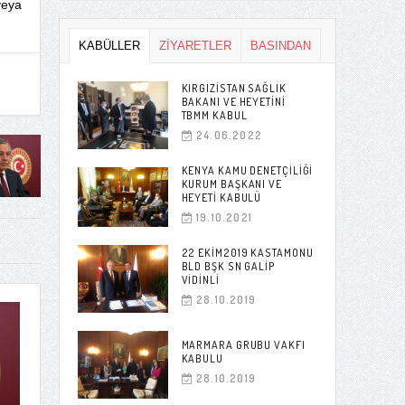
veya
KABÜLLER
ZİYARETLER
BASINDAN
KIRGIZISTAN SAĞLIK
BAKANI VE HEYETINI
TBMM KABUL
24.06.2022
KENYA KAMU DENETÇILIĞI
KURUM BAŞKANI VE
HEYETI KABULÜ
19.10.2021
22 EKIM2019 KASTAMONU
BLD BŞK SN GALIP
VIDINLI
28.10.2019
MARMARA GRUBU VAKFI
KABULU
28.10.2019