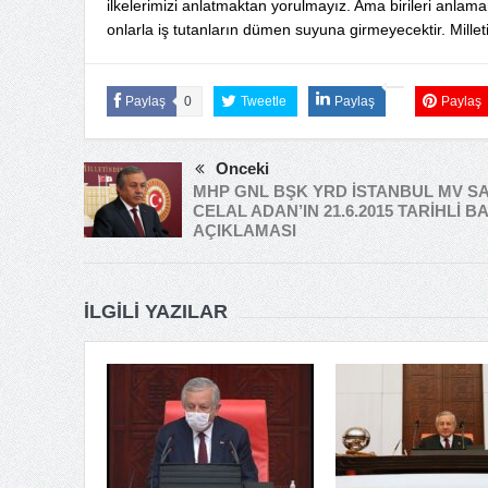
ilkelerimizi anlatmaktan yorulmayız. Ama birileri anlama
onlarla iş tutanların dümen suyuna girmeyecektir. Millet
Paylaş
0
Tweetle
Paylaş
Paylaş
Önceki
MHP GNL BŞK YRD İSTANBUL MV SA
CELAL ADAN’IN 21.6.2015 TARİHLİ B
AÇIKLAMASI
İLGILI YAZILAR