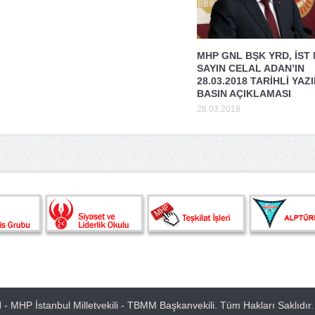
MHP GNL BŞK YRD, İST
SAYIN CELAL ADAN’IN
28.03.2018 TARİHLİ YAZI
BASIN AÇIKLAMASI
28.03.2018
- MHP İstanbul Milletvekili - TBMM Başkanvekili. Tüm Hakları Saklıdır