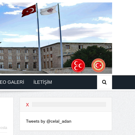
EO GALERİ
İLETİŞİM
X
Tweets by @celal_adan
osta