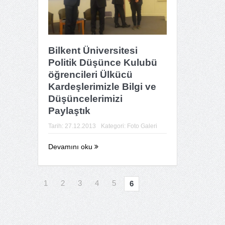
Bilkent Üniversitesi
Politik Düşünce Kulubü
öğrencileri Ülkücü
Kardeşlerimizle Bilgi ve
Düşüncelerimizi
Paylaştık
Tarih:
27.12.2013
Kategori:
Foto Galeri
Devamını oku
1
2
3
4
5
6