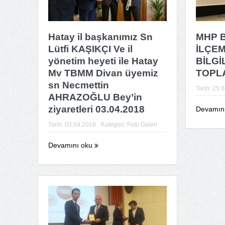
Hatay il başkanımız Sn
MHP 
Lütfi KAŞIKÇI Ve il
İLÇEM
yönetim heyeti ile Hatay
BİLG
Mv TBMM Divan üyemiz
TOPLA
sn Necmettin
Tarih:
25.0
AHRAZOĞLU Bey’in
ziyaretleri 03.04.2018
Devamın
Tarih:
03.04.2018
Kategori:
Foto Galeri
Devamını oku