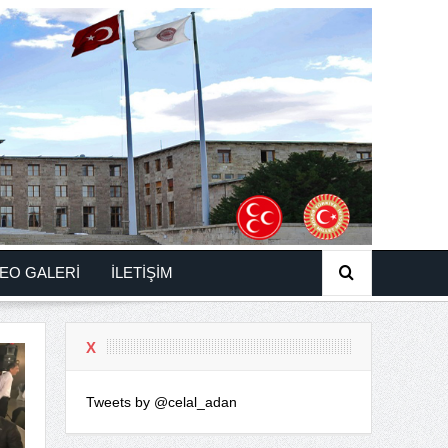
EO GALERİ
İLETİŞİM
X
Tweets by @celal_adan