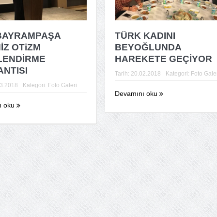
BAYRAMPAŞA
TÜRK KADINI
İZ OTiZM
BEYOĞLUNDA
İLENDİRME
HAREKETE GEÇİYOR
NTISI
Tarih:
20.02.2018
Kategori:
Foto Gale
3.2018
Kategori:
Foto Galeri
Devamını oku
ı oku
İstanbul Üniversites
Rektörlüğü Prof. D
ERÖZ’ü anma günü
17.11.2022