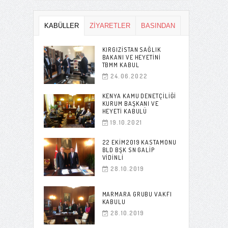
KABÜLLER
ZİYARETLER
BASINDAN
KIRGIZISTAN SAĞLIK
BAKANI VE HEYETINI
TBMM KABUL
24.06.2022
KENYA KAMU DENETÇILIĞI
KURUM BAŞKANI VE
HEYETI KABULÜ
19.10.2021
22 EKIM2019 KASTAMONU
BLD BŞK SN GALIP
VIDINLI
28.10.2019
MARMARA GRUBU VAKFI
KABULU
28.10.2019