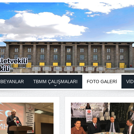
BEYANLAR
TBMM ÇALIŞMALARI
FOTO GALERİ
VİD