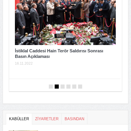
T
İstiklal Caddesi Hain Terör Saldırısı Sonrası
Basın Açıklaması
2
16.11.2022
KABÜLLER
ZİYARETLER
BASINDAN