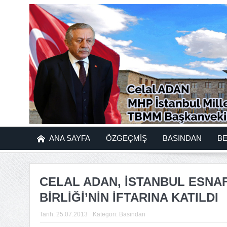
ANA SAYFA
ÖZGEÇMİŞ
BASINDAN
B
CELAL ADAN, İSTANBUL ESNA
BİRLİĞİ’NİN İFTARINA KATILDI
Tarih:
25.07.2013
Kategori:
Basından