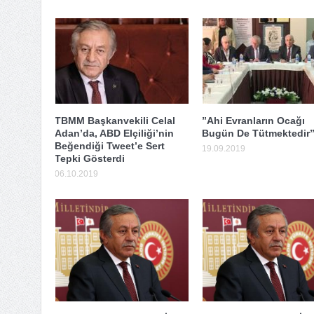
TBMM Başkanvekili Celal
”Ahi Evranların Ocağı
Adan’da, ABD Elçiliği’nin
Bugün De Tütmektedir
Beğendiği Tweet’e Sert
19.09.2019
Tepki Gösterdi
06.10.2019