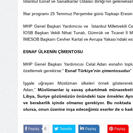
İstanbul Esnaf ve Sanatkarlar Odaları Birliği’nin geleneksel 
İftar programı 25 Temmuz Perşembe günü Topkapı Eresin Ho
MHP Genel Başkan Yardımcısı ve İstanbul Milletvekili Ce
İOSB Başkan Vekili Nihat Tunalı, Gümrük ve Ticaret İl M
İMESOB Başkanı Cevher Kartal ve Avrupa Yakası’ndaki esna
ESNAF ÜLKENİN ÇİMENTOSU
MHP Genel Başkan Yardımcısı Celal Adan esnafın toplum
özetlemek gerekirse:”
Esnaf Türkiye’nin çimentosudur
”
İşgale uğrayan Müslüman ülkeleri örnek göstererek
Adan,”
Müslümanlar iç savaş çıkartılmak münasebetiyle,
Libya, Suriye gözümüzün önündeki taze örnekler. Aynı
ve beraberlik içinde olmamız gerekiyor. Bu noktad
olursa, onun üzerine inşa edeceğimiz eserler de o kad
Paylaş
0
Tweetle
Paylaş
Paylaş