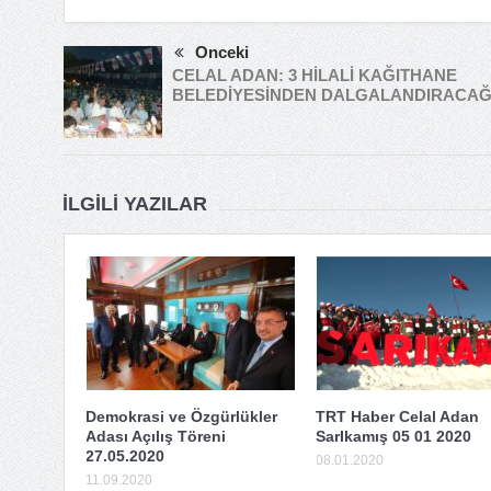
Önceki
CELAL ADAN: 3 HİLALİ KAĞITHANE
BELEDİYESİNDEN DALGALANDIRACAĞ
İLGILI YAZILAR
Demokrasi ve Özgürlükler
TRT Haber Celal Adan
Adası Açılış Töreni
SarIkamış 05 01 2020
27.05.2020
08.01.2020
11.09.2020