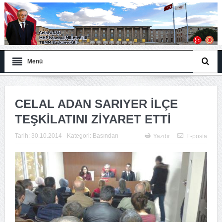
Menü
CELAL ADAN SARIYER İLÇE
TEŞKİLATINI ZİYARET ETTİ
Tarih:
30.10.2014
Kategori:
Basından
Yazdır
E-posta