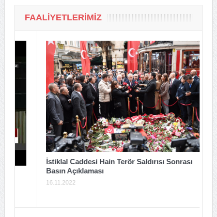
FAALIYETLERIMIZ
T
İstiklal Caddesi Hain Terör Saldırısı Sonrası
Basın Açıklaması
2
16.11.2022