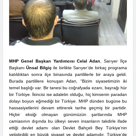
MHP Genel Başkan Yardımcısı Celal Adan
, Sarıyer İlçe
Başkanı
Ünsal Bilgiç
ile birlikte Sarıyer’de birkaç programa
katıldıktan sonra ilçe binasında partililerle bir araya geldi.
Burada partililere konuşan Adan, “Bizim siyasetimizin iki
temel başlığı var. Bir tanesi bu coğrafyada ezanı, bayrağı hür
bir Türkiye. İkincisi ise adaletin olduğu, hiç kimsenin paradan
dolayı boyun eğmediği bir Türkiye. MHP dünden bugüne bu
hassasiyetlerini devam ettirerek tarihe geçmiş bir partidir.
Hiçbir eksiği olmayan günümüzün şartlarında MHP
camiasının dışında bu ülkeyi seven insanların takdirle ifade
ettiği devlet adamı olan Devlet Bahçeli Bey Türkiye’nin
yetiştirdiği en büyük siyaset ve devlet adamıdır. Türkiye’de