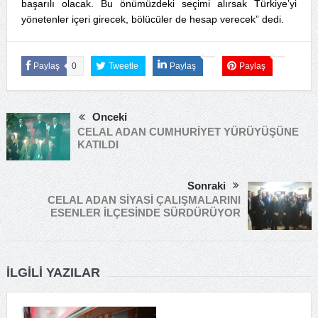
başarılı olacak. Bu önümüzdeki seçimi alırsak Türkiye’yi
yönetenler içeri girecek, bölücüler de hesap verecek” dedi.
Paylaş
0
Tweetle
Paylaş
Paylaş
Önceki
CELAL ADAN CUMHURİYET YÜRÜYÜŞÜNE
KATILDI
Sonraki
CELAL ADAN SİYASİ ÇALIŞMALARINI
ESENLER İLÇESİNDE SÜRDÜRÜYOR
İLGILI YAZILAR