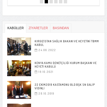
KABÜLLER
ZİYARETLER
BASINDAN
KIRGIZISTAN SAĞLIK BAKANI VE HEYETINI TBMM
KABUL
24.06.2022
KENYA KAMU DENETÇILIĞI KURUM BAŞKANI VE
HEYETI KABULÜ
19.10.2021
22 EKIM2019 KASTAMONU BLD BŞK SN GALIP
VIDINLI
28.10.2019