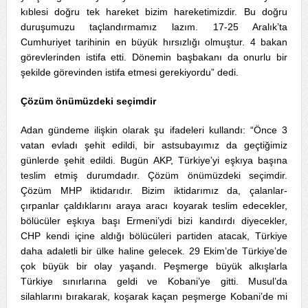
kıblesi doğru tek hareket bizim hareketimizdir. Bu doğru
duruşumuzu taçlandırmamız lazım. 17-25 Aralık’ta
Cumhuriyet tarihinin en büyük hırsızlığı olmuştur. 4 bakan
görevlerinden istifa etti. Dönemin başbakanı da onurlu bir
şekilde görevinden istifa etmesi gerekiyordu” dedi.
Çözüm önümüzdeki seçimdir
Adan gündeme ilişkin olarak şu ifadeleri kullandı: “Önce 3
vatan evladı şehit edildi, bir astsubayımız da geçtiğimiz
günlerde şehit edildi. Bugün AKP, Türkiye’yi eşkıya başına
teslim etmiş durumdadır. Çözüm önümüzdeki seçimdir.
Çözüm MHP iktidarıdır. Bizim iktidarımız da, çalanlar-
çırpanlar çaldıklarını araya aracı koyarak teslim edecekler,
bölücüler eşkıya başı Ermeni’ydi bizi kandırdı diyecekler,
CHP kendi içine aldığı bölücüleri partiden atacak, Türkiye
daha adaletli bir ülke haline gelecek. 29 Ekim’de Türkiye’de
çok büyük bir olay yaşandı. Peşmerge büyük alkışlarla
Türkiye sınırlarına geldi ve Kobani’ye gitti. Musul’da
silahlarını bırakarak, koşarak kaçan peşmerge Kobani’de mi