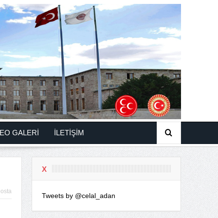
EO GALERİ
İLETİŞİM
X
osta
Tweets by @celal_adan