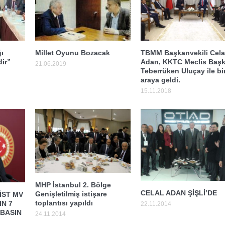
ı
Millet Oyunu Bozacak
TBMM Başkanvekili Cela
ir”
Adan, KKTC Meclis Başk
21.06.2019
Teberrüken Uluçay ile bi
araya geldi.
15.11.2018
MHP İstanbul 2. Bölge
CELAL ADAN ŞİŞLİ’DE
Genişletilmiş istişare
İST MV
toplantısı yapıldı
IN 7
22.11.2014
 BASIN
24.11.2014