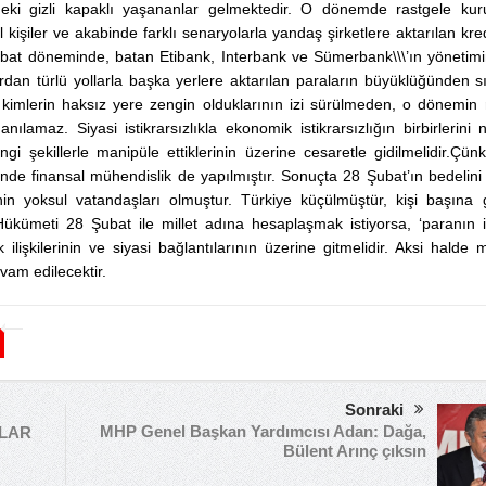
deki gizli kapaklı yaşananlar gelmektedir. O dönemde rastgele kur
 kişiler ve akabinde farklı senaryolarla yandaş şirketlere aktarılan kred
ubat döneminde, batan Etibank, Interbank ve Sümerbank\\\’ın yönetim
ardan türlü yollarla başka yerlere aktarılan paraların büyüklüğünden s
imlerin haksız yere zengin olduklarının izi sürülmeden, o dönemin 
ılamaz. Siyasi istikrarsızlıkla ekonomik istikrarsızlığın birbirlerini n
gi şekillerle manipüle ettiklerinin üzerine cesaretle gidilmelidir.Çün
e finansal mühendislik de yapılmıştır. Sonuçta 28 Şubat’ın bedelini 
n yoksul vatandaşları olmuştur. Türkiye küçülmüştür, kişi başına g
ükümeti 28 Şubat ile millet adına hesaplaşmak istiyorsa, ‘paranın iz
işkilerinin ve siyasi bağlantılarının üzerine gitmelidir. Aksi halde mi
am edilecektir.
Sonraki
MHP Genel Başkan Yardımcısı Adan: Dağa,
LAR
Bülent Arınç çıksın