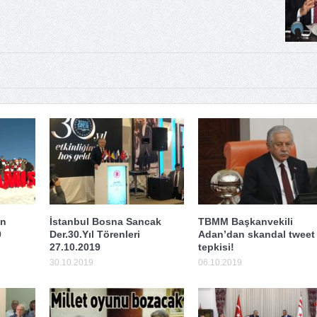
an
İstanbul Bosna Sancak
TBMM Başkanvekili
0
Der.30.Yıl Törenleri
Adan’dan skandal tweet
27.10.2019
tepkisi!
30.10.2019
06.10.2019