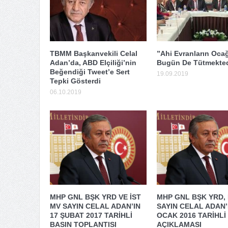
TBMM Başkanvekili Celal
”Ahi Evranların Ocağ
Adan’da, ABD Elçiliği’nin
Bugün De Tütmekted
Beğendiği Tweet’e Sert
19.09.2019
Tepki Gösterdi
06.10.2019
MHP GNL BŞK YRD VE İST
MHP GNL BŞK YRD, 
MV SAYIN CELAL ADAN’IN
SAYIN CELAL ADAN’
17 ŞUBAT 2017 TARİHLİ
OCAK 2016 TARİHLİ
BASIN TOPLANTISI
AÇIKLAMASI