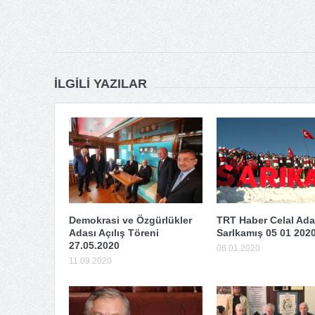
İLGILI YAZILAR
Demokrasi ve Özgürlükler
TRT Haber Celal Ad
Adası Açılış Töreni
SarIkamış 05 01 202
27.05.2020
08.01.2020
11.09.2020