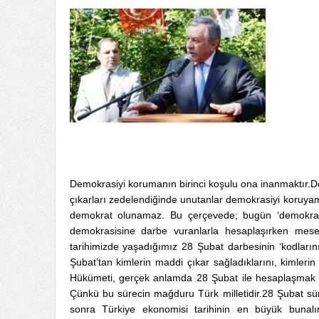
Demokrasiyi korumanın birinci koşulu ona inanmaktır.Demo
çıkarları zedelendiğinde unutanlar demokrasiyi koruyam
demokrat olunamaz. Bu çerçevede; bugün ‘demokrasi h
demokrasisine darbe vuranlarla hesaplaşırken mese
tarihimizde yaşadığımız 28 Şubat darbesinin ‘kodların
Şubat’tan kimlerin maddi çıkar sağladıklarını, kimlerin
Hükümeti, gerçek anlamda 28 Şubat ile hesaplaşmak is
Çünkü bu sürecin mağduru Türk milletidir.28 Şubat süre
sonra Türkiye ekonomisi tarihinin en büyük bunalım