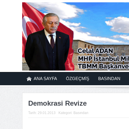
ANA SAYFA
ÖZGEÇMİŞ
BASINDAN
Demokrasi Revize
Tarih:
29.01.2013
Kategori:
Basından