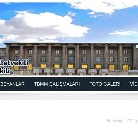
BEYANLAR
TBMM ÇALIŞMALARI
FOTO GALERİ
VİD
Yazdır
E-p