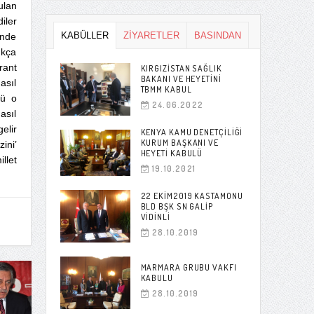
ulan
iler
KABÜLLER
ZİYARETLER
BASINDAN
inde
ıkça
rant
KIRGIZISTAN SAĞLIK
BAKANI VE HEYETINI
asıl
TBMM KABUL
kü o
24.06.2022
asıl
elir
KENYA KAMU DENETÇILIĞI
KURUM BAŞKANI VE
ini’
HEYETI KABULÜ
llet
19.10.2021
22 EKIM2019 KASTAMONU
BLD BŞK SN GALIP
VIDINLI
28.10.2019
MARMARA GRUBU VAKFI
KABULU
28.10.2019