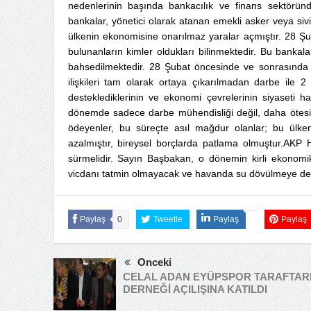
nedenlerinin başında bankacılık ve finans sektörün
bankalar, yönetici olarak atanan emekli asker veya sivil
ülkenin ekonomisine onarılmaz yaralar açmıştır. 28 Ş
bulunanların kimler oldukları bilinmektedir. Bu bankal
bahsedilmektedir. 28 Şubat öncesinde ve sonrasında k
ilişkileri tam olarak ortaya çıkarılmadan darbe ile 2 an
desteklediklerinin ve ekonomi çevrelerinin siyaseti han
dönemde sadece darbe mühendisliği değil, daha ötesind
ödeyenler, bu süreçte asıl mağdur olanlar; bu ülkeni
azalmıştır, bireysel borçlarda patlama olmuştur.AKP H
sürmelidir. Sayın Başbakan, o dönemin kirli ekonomik il
vicdanı tatmin olmayacak ve havanda su dövülmeye dev
Paylaş
0
Tweetle
Paylaş
Paylaş
Önceki
CELAL ADAN EYÜPSPOR TARAFTAR
DERNEĞİ AÇILIŞINA KATILDI