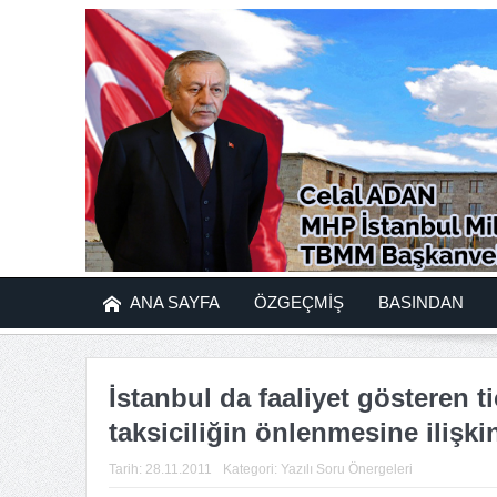
ANA SAYFA
ÖZGEÇMİŞ
BASINDAN
İstanbul da faaliyet gösteren t
taksiciliğin önlenmesine ilişki
Tarih:
28.11.2011
Kategori:
Yazılı Soru Önergeleri