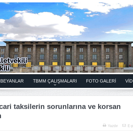
BEYANLAR
TBMM ÇALIŞMALARI
FOTO GALERİ
VİD
icari taksilerin sorunlarına ve korsan
n
Yazdır
E-p