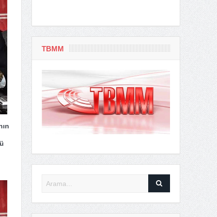
TBMM
nın
ğü