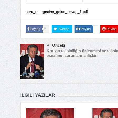
soru_onergesine_gelen_cevap_1.pdf
Paylaş
0
Tweetle
Paylaş
Paylaş
Önceki
Korsan taksiciliğin önlenmesi ve taksic
esnafının sorunlarına ilişkin
İLGILI YAZILAR