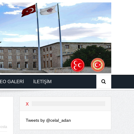
EO GALERİ
İLETİŞİM
X
Tweets by @celal_adan
osta