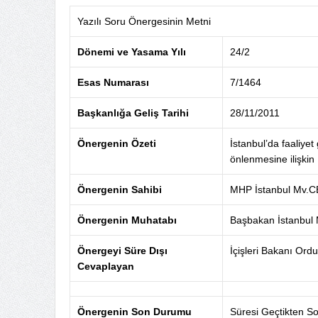
Yazılı Soru Önergesinin Metni
Dönemi ve Yasama Yılı
24/2
Esas Numarası
7/1464
Başkanlığa Geliş Tarihi
28/11/2011
Önergenin Özeti
İstanbul’da faaliyet 
önlenmesine ilişkin
Önergenin Sahibi
MHP İstanbul Mv.
Önergenin Muhatabı
Başbakan İstanbu
Önergeyi Süre Dışı
İçişleri Bakanı Or
Cevaplayan
Önergenin Son Durumu
Süresi Geçtikten So