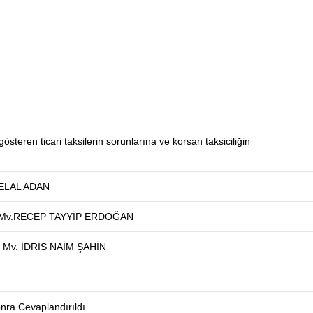
gösteren ticari taksilerin sorunlarına ve korsan taksiciliğin
CELAL ADAN
İstanbul Üniversitesi
Rektörlüğü Prof. Dr. 
l Mv.RECEP TAYYİP ERDOĞAN
ERÖZ’ü anma günü pr
17.11.2022
du Mv. İDRİS NAİM ŞAHİN
nra Cevaplandırıldı