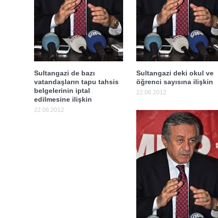
Sultangazi de bazı
Sultangazi deki okul ve
vatandaşların tapu tahsis
öğrenci sayısına ilişkin
belgelerinin iptal
22.06.2012
edilmesine ilişkin
22.06.2012