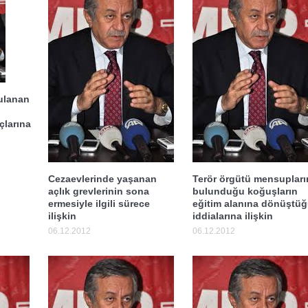
gulanan
çlarına
Cezaevlerinde yaşanan
Terör örgütü mensupları
açlık grevlerinin sona
bulunduğu koğuşların
ermesiyle ilgili sürece
eğitim alanına dönüştü
ilişkin
iddialarına ilişkin
06.12.2012
06.12.2012