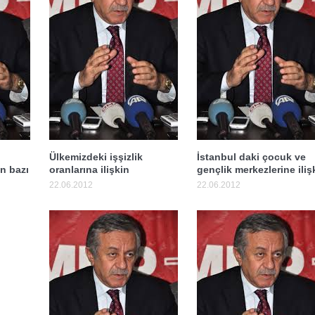
Ülkemizdeki işşizlik
İstanbul daki çocuk ve
an bazı
oranlarına ilişkin
gençlik merkezlerine iliş
22.06.2012
22.06.2012