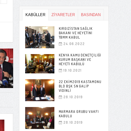
KABÜLLER
ZİYARETLER
BASINDAN
KIRGIZISTAN SAĞLIK
BAKANI VE HEYETINI
TBMM KABUL
24.06.2022
KENYA KAMU DENETÇILIĞI
KURUM BAŞKANI VE
HEYETI KABULÜ
19.10.2021
22 EKIM2019 KASTAMONU
BLD BŞK SN GALIP
VIDINLI
28.10.2019
MARMARA GRUBU VAKFI
KABULU
28.10.2019