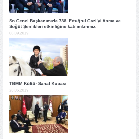
Sn Genel Başkanımızla 738. Ertuğrul Gazi’yi Anma ve
Söğüt Şenlikleri etkinliğine katılımlarımız.
08.09.2019
TBMM Kültür Sanat Kupası
26.06.2019