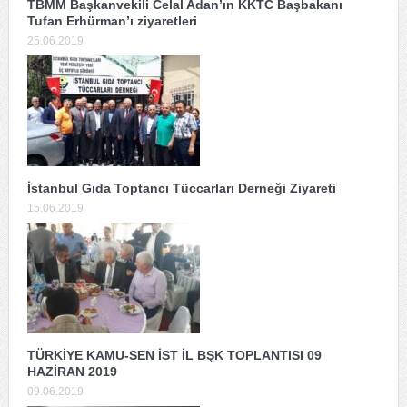
TBMM Başkanvekili Celal Adan’ın KKTC Başbakanı
Tufan Erhürman’ı ziyaretleri
25.06.2019
İstanbul Gıda Toptancı Tüccarları Derneği Ziyareti
15.06.2019
TÜRKİYE KAMU-SEN İST İL BŞK TOPLANTISI 09
HAZİRAN 2019
09.06.2019