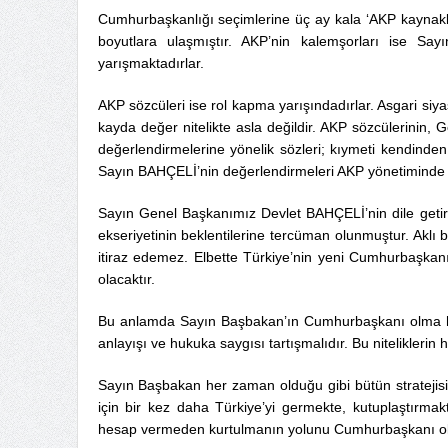
Cumhurbaşkanlığı seçimlerine üç ay kala ‘AKP kaynaklı’
boyutlara ulaşmıştır. AKP’nin kalemşorları ise Sa
yarışmaktadırlar.
AKP sözcüleri ise rol kapma yarışındadırlar. Asgari siy
kayda değer nitelikte asla değildir. AKP sözcülerinin, 
değerlendirmelerine yönelik sözleri; kıymeti kendinden 
Sayın BAHÇELİ’nin değerlendirmeleri AKP yönetiminde p
Sayın Genel Başkanımız Devlet BAHÇELİ’nin dile getirdiğ
ekseriyetinin beklentilerine tercüman olunmuştur. Aklı
itiraz edemez. Elbette Türkiye’nin yeni Cumhurbaşkanı 
olacaktır.
Bu anlamda Sayın Başbakan’ın Cumhurbaşkanı olma hedefi
anlayışı ve hukuka saygısı tartışmalıdır. Bu niteliklerin 
Sayın Başbakan her zaman olduğu gibi bütün stratejisini
için bir kez daha Türkiye’yi germekte, kutuplaştırmak
hesap vermeden kurtulmanın yolunu Cumhurbaşkanı ol