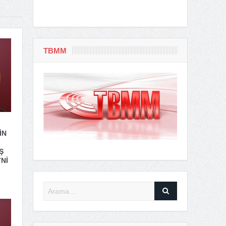
TBMM
İN
Ş
Nİ