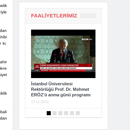
elik
iyle
FAALIYETLERIMIZ
zdan
hibi
 ki;
ahir
lere
iyet
İstiklal Ca
İstanbul Üniversitesi
Saldırısı S
Rektörlüğü Prof. Dr. Mehmet
Açıklaması
klik
ERÖZ’ü anma günü programı
16.11.2022
17.11.2022
bali
ndan