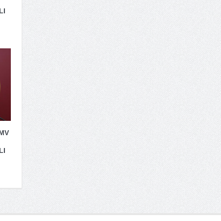
LI
 MV
LI