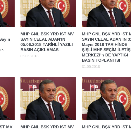
MHP GNL BŞK YRD iST MV
MHP GNL BŞK YRD iST 
 Sayın
SAYIN CELAL ADAN’IN
SAYIN CELAL ADAN’IN 3
05.06.2018 TARİHLİ YAZILI
Mayıs 2018 TARİHİNDE
r.
BASIN AÇIKLAMASI
ŞİŞLİ MHP SEÇİM İLETİŞ
MERKEZİ’n DE YAPTIĞI
05.06.2018
BASIN TOPLANTISI
31.05.2018
iST MV
MHP GNL BŞK YRD iST MV
MHP GNL BŞK YRD iST 