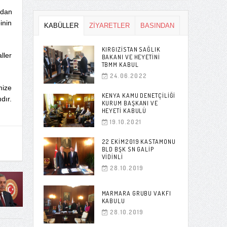
cdan
inin
KABÜLLER
ZİYARETLER
BASINDAN
KIRGIZISTAN SAĞLIK
ller
BAKANI VE HEYETINI
TBMM KABUL
24.06.2022
mize
KENYA KAMU DENETÇILIĞI
dır.
KURUM BAŞKANI VE
HEYETI KABULÜ
19.10.2021
22 EKIM2019 KASTAMONU
BLD BŞK SN GALIP
VIDINLI
28.10.2019
MARMARA GRUBU VAKFI
KABULU
28.10.2019