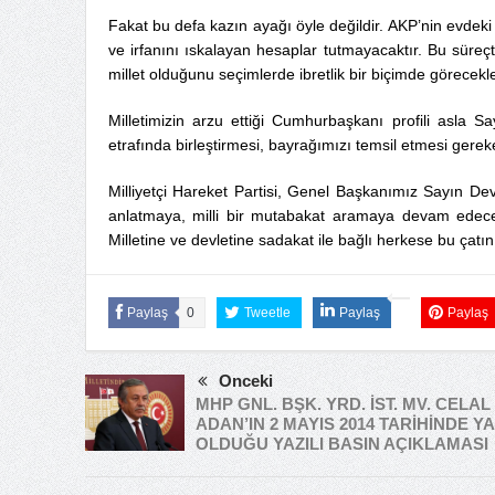
Fakat bu defa kazın ayağı öyle değildir. AKP’nin evdeki
ve irfanını ıskalayan hesaplar tutmayacaktır. Bu süreç
millet olduğunu seçimlerde ibretlik bir biçimde görecekle
Milletimizin arzu ettiği Cumhurbaşkanı profili asla Say
etrafında birleştirmesi, bayrağımızı temsil etmesi ge
Milliyetçi Hareket Partisi, Genel Başkanımız Sayın Devl
anlatmaya, milli bir mutabakat aramaya devam edecektir
Milletine ve devletine sadakat ile bağlı herkese bu çatını
Paylaş
0
Tweetle
Paylaş
Paylaş
Önceki
MHP GNL. BŞK. YRD. İST. MV. CELAL
ADAN’IN 2 MAYIS 2014 TARİHİNDE Y
OLDUĞU YAZILI BASIN AÇIKLAMASI