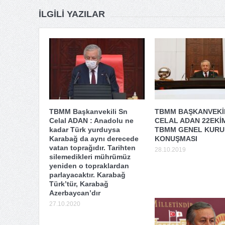
İLGILI YAZILAR
TBMM Başkanvekili Sn
TBMM BAŞKANVEKİL
Celal ADAN : Anadolu ne
CELAL ADAN 22EKİ
kadar Türk yurduysa
TBMM GENEL KURUL
Karabağ da aynı derecede
KONUŞMASI
vatan toprağıdır. Tarihten
28.10.2019
silemedikleri mührümüz
yeniden o topraklardan
parlayacaktır. Karabağ
Türk’tür, Karabağ
Azerbaycan’dır
27.10.2020