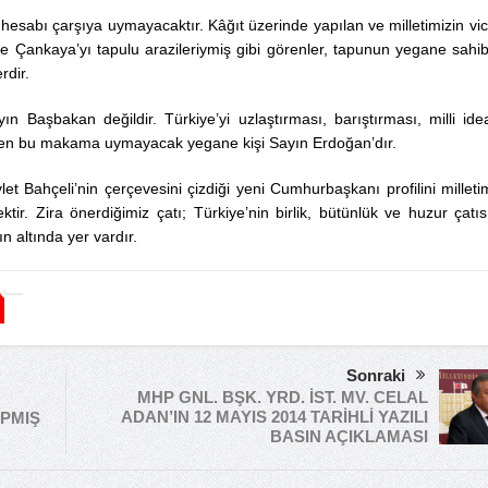
 hesabı çarşıya uymayacaktır. Kâğıt üzerinde yapılan ve milletimizin vi
te Çankaya’yı tapulu arazileriymiş gibi görenler, tapunun yegane sahib
rdir.
ın Başbakan değildir. Türkiye’yi uzlaştırması, barıştırması, milli idea
reken bu makama uymayacak yegane kişi Sayın Erdoğan’dır.
et Bahçeli’nin çerçevesini çizdiği yeni Cumhurbaşkanı profilini milleti
. Zira önerdiğimiz çatı; Türkiye’nin birlik, bütünlük ve huzur çatısı
n altında yer vardır.
Sonraki
MHP GNL. BŞK. YRD. İST. MV. CELAL
ADAN’IN 12 MAYIS 2014 TARİHLİ YAZILI
APMIŞ
BASIN AÇIKLAMASI