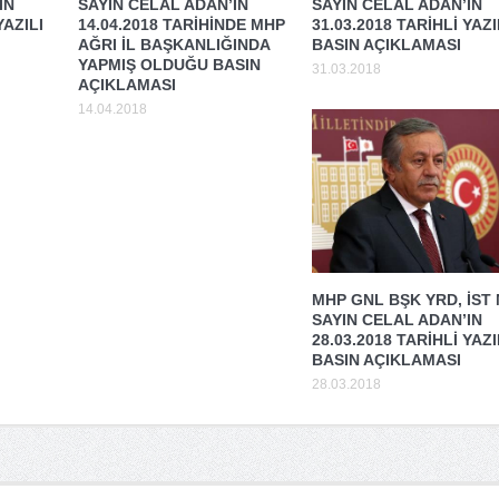
IN
SAYIN CELAL ADAN’IN
SAYIN CELAL ADAN’IN
YAZILI
14.04.2018 TARİHİNDE MHP
31.03.2018 TARİHLİ YAZI
AĞRI İL BAŞKANLIĞINDA
BASIN AÇIKLAMASI
YAPMIŞ OLDUĞU BASIN
31.03.2018
AÇIKLAMASI
14.04.2018
MHP GNL BŞK YRD, İST
SAYIN CELAL ADAN’IN
28.03.2018 TARİHLİ YAZI
BASIN AÇIKLAMASI
28.03.2018