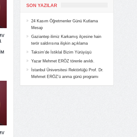
SON YAZILAR
24 Kasım Öğretmenler Günü Kutlama
Mesajı
MV
Gaziantep ilimiz Karkamış ilçesine hain
1
terör saldırısına ilişkin açıklama
İM
Taksim’de İstiklal Bizim Yürüyüşü
Yazar Mehmet ERÖZ törenle anıldı.
İstanbul Üniversitesi Rektörlüğü Prof. Dr.
Mehmet ERÖZ’ü anma günü programı
MV