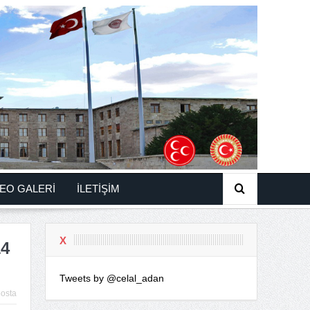
EO GALERİ
İLETİŞİM
X
4
Tweets by @celal_adan
osta