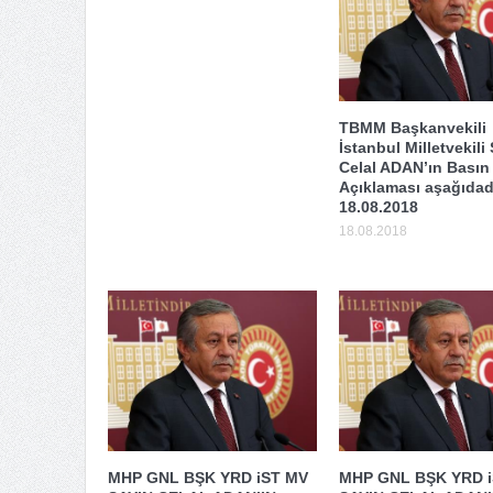
TBMM Başkanvekili
İstanbul Milletvekili
Celal ADAN’ın Basın
Açıklaması aşağıdadı
18.08.2018
18.08.2018
MHP GNL BŞK YRD iST MV
MHP GNL BŞK YRD 