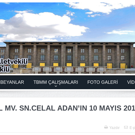
BEYANLAR
TBMM ÇALIŞMALARI
FOTO GALERİ
VİD
 MV. SN.CELAL ADAN’IN 10 MAYIS 201
Yazdır
E-p