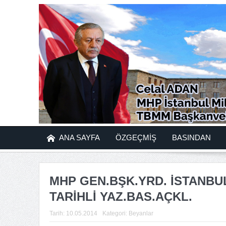
ANA SAYFA
ÖZGEÇMİŞ
BASINDAN
MHP GEN.BŞK.YRD. İSTANBUL
TARİHLİ YAZ.BAS.AÇKL.
Tarih:
10.05.2014
Kategori:
Beyanlar