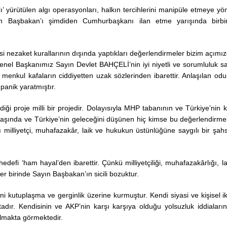
 yürütülen algı operasyonları, halkın tercihlerini manipüle etmeye yön
yın Başbakan’ı şimdiden Cumhurbaşkanı ilan etme yarışında birbir
asi nezaket kurallarının dışında yaptıkları değerlendirmeler bizim açımı
Genel Başkanımız Sayın Devlet BAHÇELİ’nin iyi niyetli ve sorumluluk sa
menkul kafaların ciddiyetten uzak sözlerinden ibarettir. Anlaşılan odur
anik yaratmıştır.
i proje milli bir projedir. Dolayısıyla MHP tabanının ve Türkiye’nin k
 başında ve Türkiye’nin geleceğini düşünen hiç kimse bu değerlendirme
milliyetçi, muhafazakâr, laik ve hukukun üstünlüğüne saygılı bir şahs
 ‘ham hayal’den ibarettir. Çünkü milliyetçiliği, muhafazakârlığı, lai
her birinde Sayın Başbakan’ın sicili bozuktur.
 kutuplaşma ve gerginlik üzerine kurmuştur. Kendi siyasi ve kişisel ik
tadır. Kendisinin ve AKP’nin karşı karşıya olduğu yolsuzluk iddiaları
makta görmektedir.