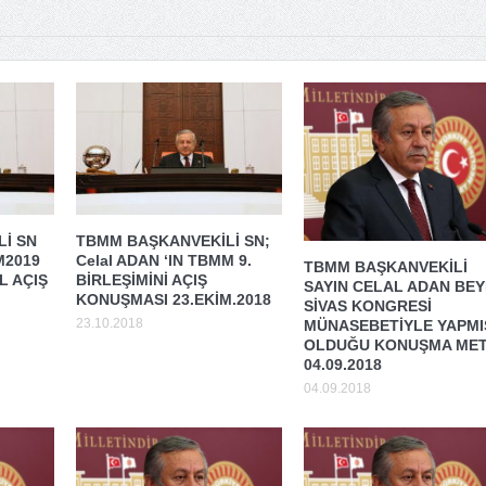
İ SN
TBMM BAŞKANVEKİLİ SN;
M2019
Celal ADAN ‘IN TBMM 9.
TBMM BAŞKANVEKİLİ
 AÇIŞ
BİRLEŞİMİNİ AÇIŞ
SAYIN CELAL ADAN BEY
KONUŞMASI 23.EKİM.2018
SİVAS KONGRESİ
23.10.2018
MÜNASEBETİYLE YAPMI
OLDUĞU KONUŞMA MET
04.09.2018
04.09.2018