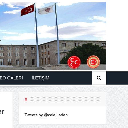
EO GALERİ
İLETİŞİM
X
er
Tweets by @celal_adan