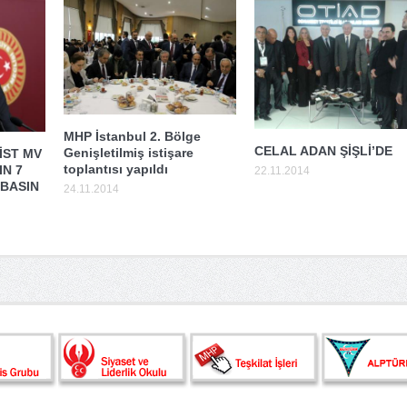
MHP İstanbul 2. Bölge
CELAL ADAN ŞİŞLİ’DE
Genişletilmiş istişare
İST MV
toplantısı yapıldı
IN 7
22.11.2014
 BASIN
24.11.2014