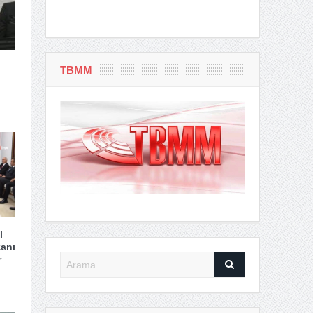
TBMM
l
anı
r