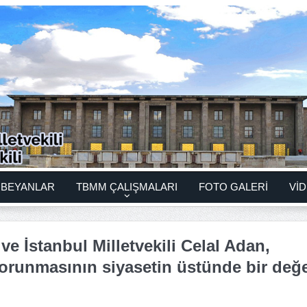
BEYANLAR
TBMM ÇALIŞMALARI
FOTO GALERİ
VİD
 İstanbul Milletvekili Celal Adan,
 korunmasının siyasetin üstünde bir değ