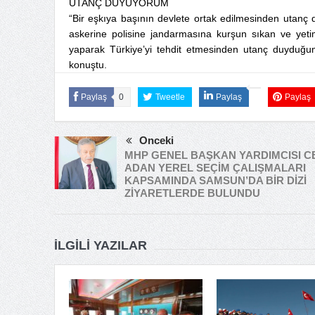
UTANÇ DUYUYORUM
“Bir eşkıya başının devlete ortak edilmesinden utanç
askerine polisine jandarmasına kurşun sıkan ve yetimi
yaparak Türkiye’yi tehdit etmesinden utanç duyduğumu
konuştu.
Paylaş
0
Tweetle
Paylaş
Paylaş
Önceki
MHP GENEL BAŞKAN YARDIMCISI C
ADAN YEREL SEÇİM ÇALIŞMALARI
KAPSAMINDA SAMSUN’DA BİR DİZİ
ZİYARETLERDE BULUNDU
İLGILI YAZILAR