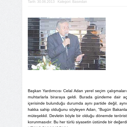
Tarih:
30.06.2013
Kategori:
Basından
Başkan Yardımcısı Celal Adan yerel seçim çalışmala
muhtarlarla biraraya geldi. Burada gündeme dair a
içerisinde bulunduğu durumda aynı partide değil, ayn
hakka sahip olduğunu söyleyen Adan, “Bugün Bakanla
müteşekkil. Devletin böyle bir olduğu dönemde teröristb
korunmasıdır. Bu her türlü siyasetin üstünde bir değerdir