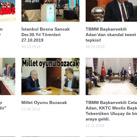
an
İstanbul Bosna Sancak
TBMM Başkanvekili
0
Der.30.Yıl Törenleri
Adan’dan skandal tweet
27.10.2019
tepkisi!
30.10.2019
06.10.2019
ı
Millet Oyunu Bozacak
TBMM Başkanvekili Cela
ir”
Adan, KKTC Meclis Başk
21.06.2019
Teberrüken Uluçay ile bi
araya geldi.
15.11.2018