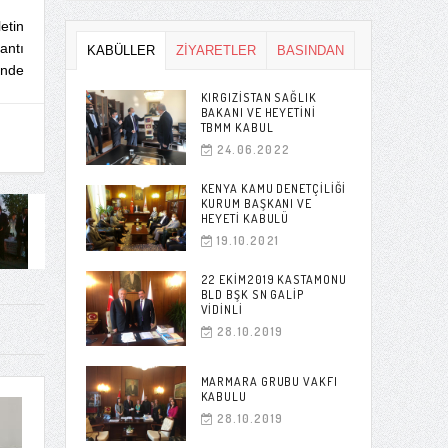
etin
antı
KABÜLLER
ZİYARETLER
BASINDAN
inde
KIRGIZISTAN SAĞLIK
BAKANI VE HEYETINI
TBMM KABUL
24.06.2022
KENYA KAMU DENETÇILIĞI
KURUM BAŞKANI VE
HEYETI KABULÜ
19.10.2021
22 EKIM2019 KASTAMONU
BLD BŞK SN GALIP
VIDINLI
28.10.2019
MARMARA GRUBU VAKFI
KABULU
28.10.2019