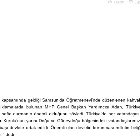
Yazdır
E-p
İstanbul Üniversitesi
Rektörlüğü Prof. Dr. 
rı kapsamında geldiği Samsun’da Öğretmenevi’nde düzenlenen kahval
ERÖZ’ü anma günü pr
çıklamalarda bulunan MHP Genel Başkan Yardımcısı Adan, Türkiye
17.11.2022
ı safta durmanın önemli olduğunu söyledi. Türkiye’de her vatandaşın 
r Kurulu’nun yarısı Doğu ve Güneydoğu bölgesindeki vatandaşlarımı
aşı devlete ortak edildi. Önemli olan devletin korunması milletin birliğ
.” dedi.