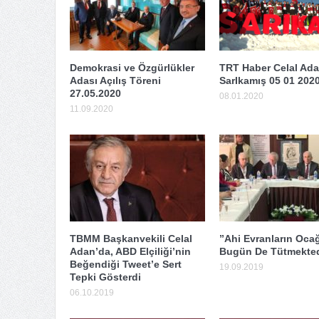
Demokrasi ve Özgürlükler
TRT Haber Celal Ad
Adası Açılış Töreni
SarIkamış 05 01 202
27.05.2020
08.01.2020
11.09.2020
TBMM Başkanvekili Celal
”Ahi Evranların Ocağ
Adan’da, ABD Elçiliği’nin
Bugün De Tütmekted
Beğendiği Tweet’e Sert
19.09.2019
Tepki Gösterdi
06.10.2019