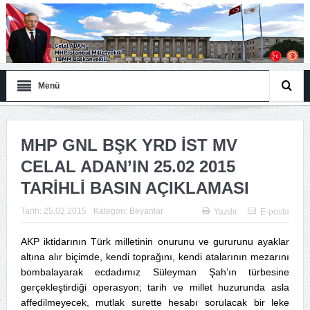
Menü
MHP GNL BŞK YRD İST MV
CELAL ADAN’IN 25.02 2015
TARİHLİ BASIN AÇIKLAMASI
Tarih:
25.02.2015
Kategori:
Beyanlar
Yazdır
E-posta
AKP iktidarının Türk milletinin onurunu ve gururunu ayaklar
altına alır biçimde, kendi toprağını, kendi atalarının mezarını
bombalayarak ecdadımız Süleyman Şah’ın türbesine
gerçekleştirdiği operasyon; tarih ve millet huzurunda asla
affedilmeyecek, mutlak surette hesabı sorulacak bir leke