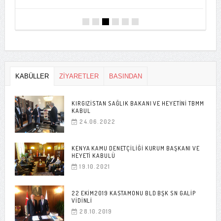
KABÜLLER
ZİYARETLER
BASINDAN
KIRGIZISTAN SAĞLIK BAKANI VE HEYETINI TBMM
KABUL
24.06.2022
KENYA KAMU DENETÇILIĞI KURUM BAŞKANI VE
HEYETI KABULÜ
19.10.2021
22 EKIM2019 KASTAMONU BLD BŞK SN GALIP
VIDINLI
28.10.2019