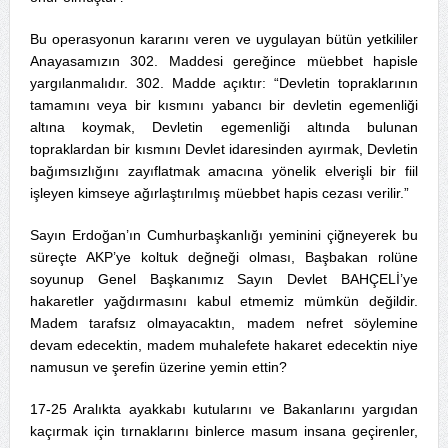
Bu operasyonun kararını veren ve uygulayan bütün yetkililer
Anayasamızın 302. Maddesi gereğince müebbet hapisle
yargılanmalıdır. 302. Madde açıktır: “Devletin topraklarının
tamamını veya bir kısmını yabancı bir devletin egemenliği
altına koymak, Devletin egemenliği altında bulunan
topraklardan bir kısmını Devlet idaresinden ayırmak, Devletin
bağımsızlığını zayıflatmak amacına yönelik elverişli bir fiil
işleyen kimseye ağırlaştırılmış müebbet hapis cezası verilir.”
Sayın Erdoğan’ın Cumhurbaşkanlığı yeminini çiğneyerek bu
süreçte AKP’ye koltuk değneği olması, Başbakan rolüne
soyunup Genel Başkanımız Sayın Devlet BAHÇELİ’ye
hakaretler yağdırmasını kabul etmemiz mümkün değildir.
Madem tarafsız olmayacaktın, madem nefret söylemine
devam edecektin, madem muhalefete hakaret edecektin niye
namusun ve şerefin üzerine yemin ettin?
17-25 Aralıkta ayakkabı kutularını ve Bakanlarını yargıdan
kaçırmak için tırnaklarını binlerce masum insana geçirenler,