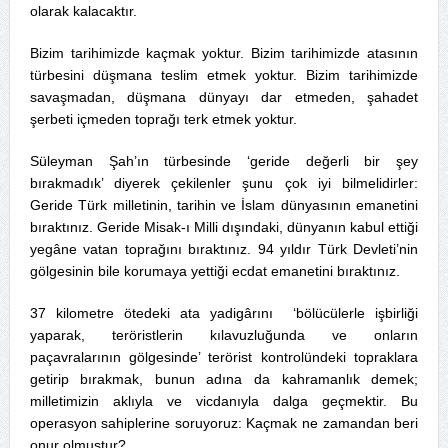
olarak kalacaktır.
Bizim tarihimizde kaçmak yoktur. Bizim tarihimizde atasının
türbesini düşmana teslim etmek yoktur. Bizim tarihimizde
savaşmadan, düşmana dünyayı dar etmeden, şahadet
şerbeti içmeden toprağı terk etmek yoktur.
Süleyman Şah’ın türbesinde ‘geride değerli bir şey
bırakmadık’ diyerek çekilenler şunu çok iyi bilmelidirler:
Geride Türk milletinin, tarihin ve İslam dünyasının emanetini
bıraktınız. Geride Misak-ı Milli dışındaki, dünyanın kabul ettiği
yegâne vatan toprağını bıraktınız. 94 yıldır Türk Devleti’nin
gölgesinin bile korumaya yettiği ecdat emanetini bıraktınız.
37 kilometre ötedeki ata yadigârını ‘bölücülerle işbirliği
yaparak, teröristlerin kılavuzluğunda ve onların
paçavralarının gölgesinde’ terörist kontrolündeki topraklara
getirip bırakmak, bunun adına da kahramanlık demek;
milletimizin aklıyla ve vicdanıyla dalga geçmektir. Bu
operasyon sahiplerine soruyoruz: Kaçmak ne zamandan beri
onur olmuştur?