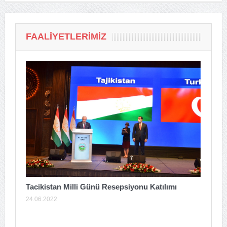
FAALIYETLERIMIZ
Tacikistan Milli Günü Resepsiyonu Katılımı
24.06.2022
A
T
0