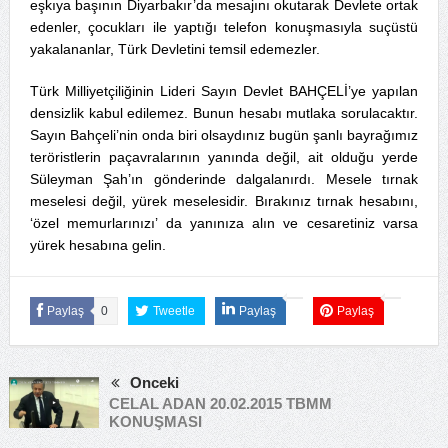
eşkıya başının Diyarbakır’da mesajını okutarak Devlete ortak
edenler, çocukları ile yaptığı telefon konuşmasıyla suçüstü
yakalananlar, Türk Devletini temsil edemezler.
Türk Milliyetçiliğinin Lideri Sayın Devlet BAHÇELİ’ye yapılan
densizlik kabul edilemez. Bunun hesabı mutlaka sorulacaktır.
Sayın Bahçeli’nin onda biri olsaydınız bugün şanlı bayrağımız
teröristlerin paçavralarının yanında değil, ait olduğu yerde
Süleyman Şah’ın gönderinde dalgalanırdı. Mesele tırnak
meselesi değil, yürek meselesidir. Bırakınız tırnak hesabını,
‘özel memurlarınızı’ da yanınıza alın ve cesaretiniz varsa
yürek hesabına gelin.
Paylaş
0
Tweetle
Paylaş
Paylaş
Önceki
CELAL ADAN 20.02.2015 TBMM
KONUŞMASI