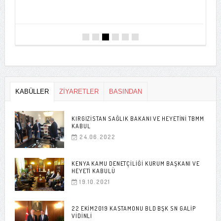
T
0
KABÜLLER
ZİYARETLER
BASINDAN
KIRGIZISTAN SAĞLIK BAKANI VE HEYETINI TBMM
KABUL
24.06.2022
KENYA KAMU DENETÇILIĞI KURUM BAŞKANI VE
HEYETI KABULÜ
19.10.2021
22 EKIM2019 KASTAMONU BLD BŞK SN GALIP
VIDINLI