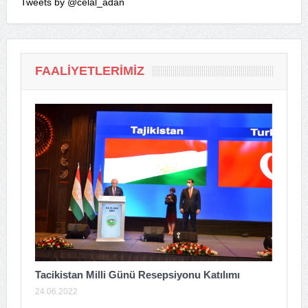
Tweets by @celal_adan
FAALIYETLERIMIZ
Tacikistan Milli Günü Resepsiyonu Katılımı
24.06.2022
A