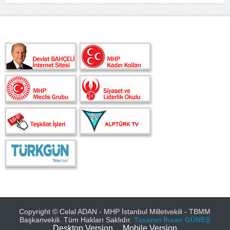
Copyright © Celal ADAN - MHP İstanbul Milletvekili - TBMM
Başkanvekili. Tüm Hakları Saklıdır.
Tasarım
İhsan GÜNEŞ
Desktop Version
Mobile Version