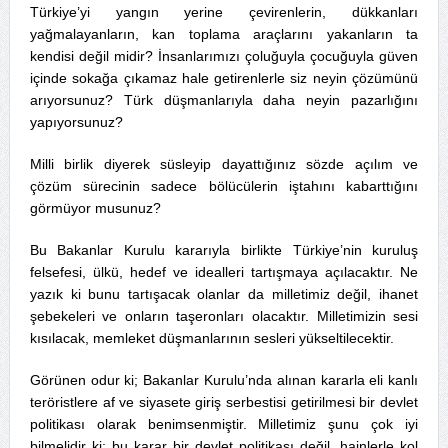
Türkiye’yi yangın yerine çevirenlerin, dükkanları
yağmalayanların, kan toplama araçlarını yakanların ta
kendisi değil midir? İnsanlarımızı çoluğuyla çocuğuyla güven
içinde sokağa çıkamaz hale getirenlerle siz neyin çözümünü
arıyorsunuz? Türk düşmanlarıyla daha neyin pazarlığını
yapıyorsunuz?
Milli birlik diyerek süsleyip dayattığınız sözde açılım ve
çözüm sürecinin sadece bölücülerin iştahını kabarttığını
görmüyor musunuz?
Bu Bakanlar Kurulu kararıyla birlikte Türkiye’nin kuruluş
felsefesi, ülkü, hedef ve idealleri tartışmaya açılacaktır. Ne
yazık ki bunu tartışacak olanlar da milletimiz değil, ihanet
şebekeleri ve onların taşeronları olacaktır. Milletimizin sesi
kısılacak, memleket düşmanlarının sesleri yükseltilecektir.
Görünen odur ki; Bakanlar Kurulu’nda alınan kararla eli kanlı
teröristlere af ve siyasete giriş serbestisi getirilmesi bir devlet
politikası olarak benimsenmiştir. Milletimiz şunu çok iyi
bilmelidir ki; bu karar bir devlet politikası değil, hainlerle kol