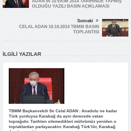
ADAN’IN 10 EKİM 2014 TARİHİNDE YAPMIŞ
OLDUĞU YAZILI BASIN AÇIKLAMASI
Sonraki
CELAL ADAN 10.10.2014 TBMM BASIN
TOPLANTISI
İLGILI YAZILAR
TBMM Başkanvekili Sn Celal ADAN : Anadolu ne kadar
Türk yurduysa Karabağ da aynı derecede vatan
toprağıdır. Tarihten silemedikleri mührümüz yeniden o
topraklardan parlayacaktır. Karabağ Türk’tür, Karabağ