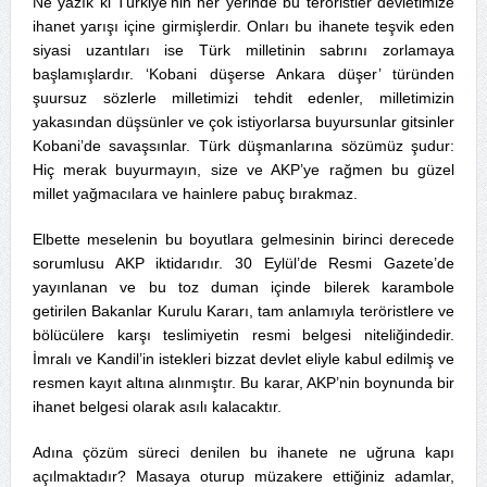
Ne yazık ki Türkiye’nin her yerinde bu teröristler devletimize
ihanet yarışı içine girmişlerdir. Onları bu ihanete teşvik eden
siyasi uzantıları ise Türk milletinin sabrını zorlamaya
başlamışlardır. ‘Kobani düşerse Ankara düşer’ türünden
şuursuz sözlerle milletimizi tehdit edenler, milletimizin
yakasından düşsünler ve çok istiyorlarsa buyursunlar gitsinler
Kobani’de savaşsınlar. Türk düşmanlarına sözümüz şudur:
Hiç merak buyurmayın, size ve AKP’ye rağmen bu güzel
millet yağmacılara ve hainlere pabuç bırakmaz.
Elbette meselenin bu boyutlara gelmesinin birinci derecede
sorumlusu AKP iktidarıdır. 30 Eylül’de Resmi Gazete’de
yayınlanan ve bu toz duman içinde bilerek karambole
getirilen Bakanlar Kurulu Kararı, tam anlamıyla teröristlere ve
bölücülere karşı teslimiyetin resmi belgesi niteliğindedir.
İmralı ve Kandil’in istekleri bizzat devlet eliyle kabul edilmiş ve
resmen kayıt altına alınmıştır. Bu karar, AKP’nin boynunda bir
ihanet belgesi olarak asılı kalacaktır.
Adına çözüm süreci denilen bu ihanete ne uğruna kapı
açılmaktadır? Masaya oturup müzakere ettiğiniz adamlar,