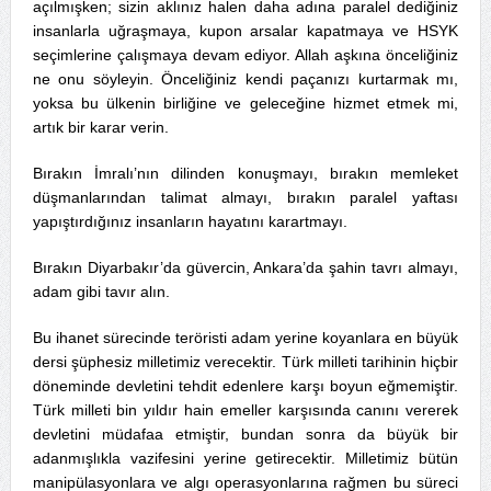
açılmışken; sizin aklınız halen daha adına paralel dediğiniz
insanlarla uğraşmaya, kupon arsalar kapatmaya ve HSYK
seçimlerine çalışmaya devam ediyor. Allah aşkına önceliğiniz
ne onu söyleyin. Önceliğiniz kendi paçanızı kurtarmak mı,
yoksa bu ülkenin birliğine ve geleceğine hizmet etmek mi,
artık bir karar verin.
Bırakın İmralı’nın dilinden konuşmayı, bırakın memleket
düşmanlarından talimat almayı, bırakın paralel yaftası
yapıştırdığınız insanların hayatını karartmayı.
Bırakın Diyarbakır’da güvercin, Ankara’da şahin tavrı almayı,
adam gibi tavır alın.
Bu ihanet sürecinde teröristi adam yerine koyanlara en büyük
dersi şüphesiz milletimiz verecektir. Türk milleti tarihinin hiçbir
döneminde devletini tehdit edenlere karşı boyun eğmemiştir.
Türk milleti bin yıldır hain emeller karşısında canını vererek
devletini müdafaa etmiştir, bundan sonra da büyük bir
adanmışlıkla vazifesini yerine getirecektir. Milletimiz bütün
manipülasyonlara ve algı operasyonlarına rağmen bu süreci