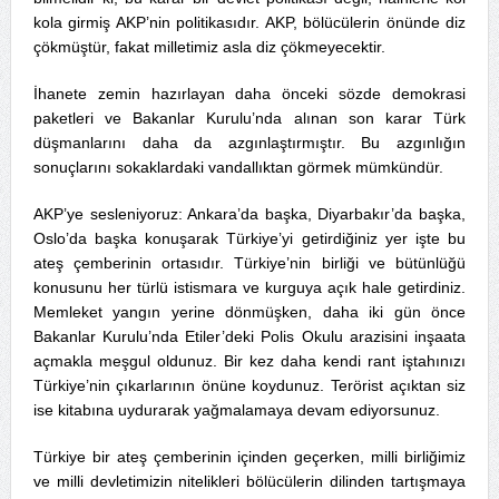
kola girmiş AKP’nin politikasıdır. AKP, bölücülerin önünde diz
çökmüştür, fakat milletimiz asla diz çökmeyecektir.
İhanete zemin hazırlayan daha önceki sözde demokrasi
paketleri ve Bakanlar Kurulu’nda alınan son karar Türk
düşmanlarını daha da azgınlaştırmıştır. Bu azgınlığın
sonuçlarını sokaklardaki vandallıktan görmek mümkündür.
AKP’ye sesleniyoruz: Ankara’da başka, Diyarbakır’da başka,
Oslo’da başka konuşarak Türkiye’yi getirdiğiniz yer işte bu
ateş çemberinin ortasıdır. Türkiye’nin birliği ve bütünlüğü
konusunu her türlü istismara ve kurguya açık hale getirdiniz.
Memleket yangın yerine dönmüşken, daha iki gün önce
Bakanlar Kurulu’nda Etiler’deki Polis Okulu arazisini inşaata
açmakla meşgul oldunuz. Bir kez daha kendi rant iştahınızı
Türkiye’nin çıkarlarının önüne koydunuz. Terörist açıktan siz
ise kitabına uydurarak yağmalamaya devam ediyorsunuz.
Türkiye bir ateş çemberinin içinden geçerken, milli birliğimiz
ve milli devletimizin nitelikleri bölücülerin dilinden tartışmaya