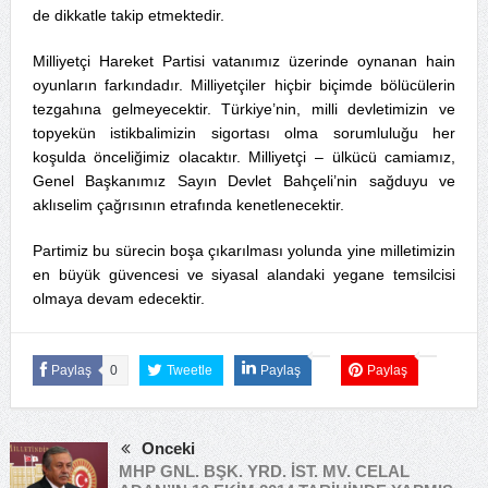
de dikkatle takip etmektedir.
Milliyetçi Hareket Partisi vatanımız üzerinde oynanan hain
oyunların farkındadır. Milliyetçiler hiçbir biçimde bölücülerin
tezgahına gelmeyecektir. Türkiye’nin, milli devletimizin ve
topyekün istikbalimizin sigortası olma sorumluluğu her
koşulda önceliğimiz olacaktır. Milliyetçi – ülkücü camiamız,
Genel Başkanımız Sayın Devlet Bahçeli’nin sağduyu ve
aklıselim çağrısının etrafında kenetlenecektir.
Partimiz bu sürecin boşa çıkarılması yolunda yine milletimizin
en büyük güvencesi ve siyasal alandaki yegane temsilcisi
olmaya devam edecektir.
Paylaş
0
Tweetle
Paylaş
Paylaş
Önceki
MHP GNL. BŞK. YRD. İST. MV. CELAL