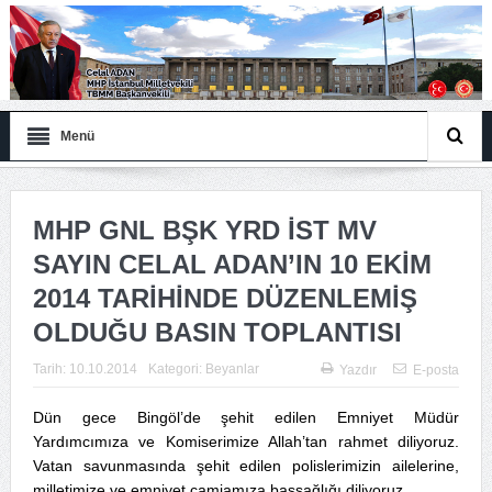
Menü
MHP GNL BŞK YRD İST MV
SAYIN CELAL ADAN’IN 10 EKİM
2014 TARİHİNDE DÜZENLEMİŞ
OLDUĞU BASIN TOPLANTISI
Tarih:
10.10.2014
Kategori:
Beyanlar
Yazdır
E-posta
Dün gece Bingöl’de şehit edilen Emniyet Müdür
Yardımcımıza ve Komiserimize Allah’tan rahmet diliyoruz.
Vatan savunmasında şehit edilen polislerimizin ailelerine,
milletimize ve emniyet camiamıza başsağlığı diliyoruz.