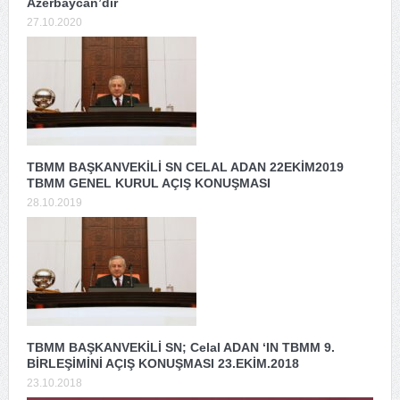
Azerbaycan’dır
27.10.2020
TBMM BAŞKANVEKİLİ SN CELAL ADAN 22EKİM2019
TBMM GENEL KURUL AÇIŞ KONUŞMASI
28.10.2019
TBMM BAŞKANVEKİLİ SN; Celal ADAN ‘IN TBMM 9.
BİRLEŞİMİNİ AÇIŞ KONUŞMASI 23.EKİM.2018
23.10.2018