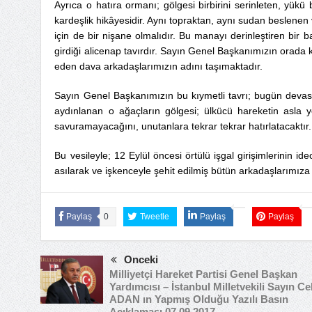
Ayrıca o hatıra ormanı; gölgesi birbirini serinleten, yük
kardeşlik hikâyesidir. Aynı topraktan, aynı sudan beslenen
için de bir nişane olmalıdır. Bu manayı derinleştiren b
girdiği alicenap tavırdır. Sayın Genel Başkanımızın orada ken
eden dava arkadaşlarımızın adını taşımaktadır.
Sayın Genel Başkanımızın bu kıymetli tavrı; bugün devasa
aydınlanan o ağaçların gölgesi; ülkücü hareketin asla 
savuramayacağını, unutanlara tekrar tekrar hatırlatacaktır.
Bu vesileyle; 12 Eylül öncesi örtülü işgal girişimlerinin ideo
asılarak ve işkenceyle şehit edilmiş bütün arkadaşlarımıza 
Paylaş
0
Tweetle
Paylaş
Paylaş
Önceki
Milliyetçi Hareket Partisi Genel Başkan
Yardımcısı – İstanbul Milletvekili Sayın Ce
ADAN ın Yapmış Olduğu Yazılı Basın
Açıklaması 07.09.2017