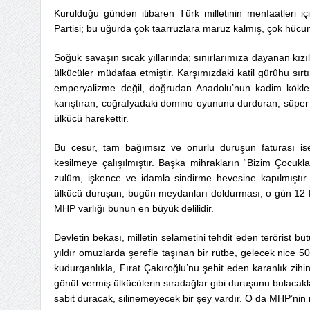
Kurulduğu günden itibaren Türk milletinin menfaatleri iç
Partisi; bu uğurda çok taarruzlara maruz kalmış, çok hücum
Soğuk savaşın sıcak yıllarında; sınırlarımıza dayanan kızıl fı
ülkücüler müdafaa etmiştir. Karşımızdaki katil gürûhu sırt
emperyalizme değil, doğrudan Anadolu’nun kadim kökler
karıştıran, coğrafyadaki domino oyununu durduran; süper g
ülkücü harekettir.
Bu cesur, tam bağımsız ve onurlu duruşun faturası ise
kesilmeye çalışılmıştır. Başka mihrakların “Bizim Çocukla
zulüm, işkence ve idamla sindirme hevesine kapılmıştır. 
ülkücü duruşun, bugün meydanları doldurması; o gün 12
MHP varlığı bunun en büyük delilidir.
Devletin bekası, milletin selametini tehdit eden terörist bü
yıldır omuzlarda şerefle taşınan bir rütbe, gelecek nice 50
kudurganlıkla, Fırat Çakıroğlu’nu şehit eden karanlık zih
gönül vermiş ülkücülerin sıradağlar gibi duruşunu bulacak
sabit duracak, silinemeyecek bir şey vardır. O da MHP’nin 