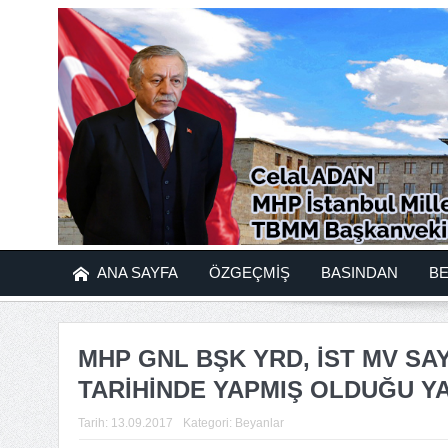
ANA SAYFA
ÖZGEÇMİŞ
BASINDAN
B
MHP GNL BŞK YRD, İST MV SAY
TARİHİNDE YAPMIŞ OLDUĞU YA
Tarih:
13.09.2017
Kategori:
Beyanlar