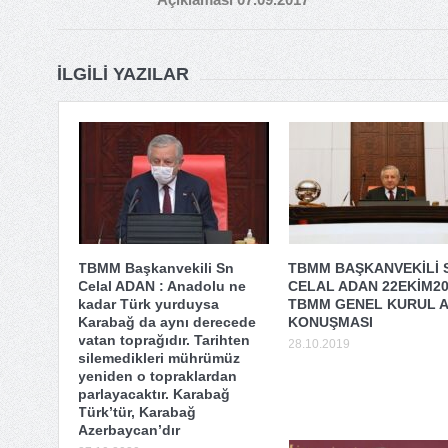
İLGILI YAZILAR
TBMM Başkanvekili Sn
TBMM BAŞKANVEKİLİ 
Celal ADAN : Anadolu ne
CELAL ADAN 22EKİM2
kadar Türk yurduysa
TBMM GENEL KURUL A
Karabağ da aynı derecede
KONUŞMASI
vatan toprağıdır. Tarihten
28.10.2019
silemedikleri mührümüz
yeniden o topraklardan
parlayacaktır. Karabağ
Türk’tür, Karabağ
Azerbaycan’dır