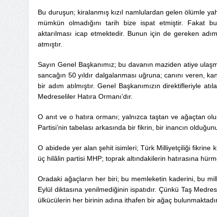
Bu duruşun; kiralanmış kızıl namlulardan gelen ölümle ya
mümkün olmadığını tarih bize ispat etmiştir. Fakat bu 
aktarılması icap etmektedir. Bunun için de gereken adıml
atmıştır.
Sayın Genel Başkanımız; bu davanın maziden atiye ulaşması
sancağın 50 yıldır dalgalanması uğruna; canını veren, kan
bir adım atılmıştır. Genel Başkanımızın direktifleriyle at
Medreseliler Hatıra Ormanı’dır.
O anıt ve o hatıra ormanı; yalnızca taştan ve ağaçtan oluş
Partisi’nin tabelası arkasında bir fikrin, bir inancın olduğunu
O abidede yer alan şehit isimleri; Türk Milliyetçiliği fikri
üç hilâlin partisi MHP; toprak altındakilerin hatırasına hür
Oradaki ağaçların her biri; bu memleketin kaderini, bu mil
Eylül diktasına yenilmediğinin ispatıdır. Çünkü Taş Medre
ülkücülerin her birinin adına ithafen bir ağaç bulunmaktadır