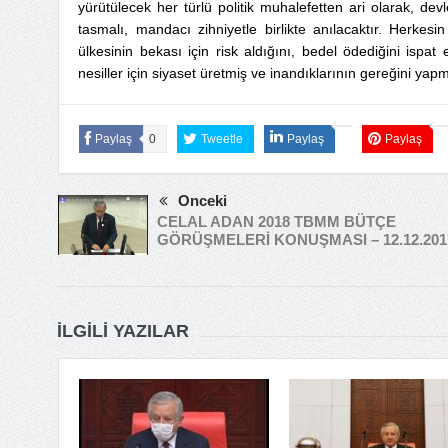
yürütülecek her türlü politik muhalefetten ari olarak, de
tasmalı, mandacı zihniyetle birlikte anılacaktır. Herke
ülkesinin bekası için risk aldığını, bedel ödediğini ispat
nesiller için siyaset üretmiş ve inandıklarının gereğini yap
Paylaş
0
Tweetle
Paylaş
Paylaş
Önceki
CELAL ADAN 2018 TBMM BÜTÇE
GÖRÜŞMELERİ KONUŞMASI – 12.12.201
İLGILI YAZILAR