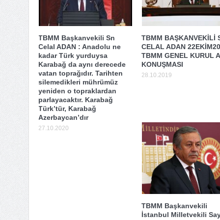
TBMM Başkanvekili Sn
TBMM BAŞKANVEKİLİ 
Celal ADAN : Anadolu ne
CELAL ADAN 22EKİM2
kadar Türk yurduysa
TBMM GENEL KURUL A
Karabağ da aynı derecede
KONUŞMASI
vatan toprağıdır. Tarihten
28.10.2019
silemedikleri mührümüz
yeniden o topraklardan
parlayacaktır. Karabağ
Türk’tür, Karabağ
Azerbaycan’dır
27.10.2020
TBMM Başkanvekili
İstanbul Milletvekili Sa