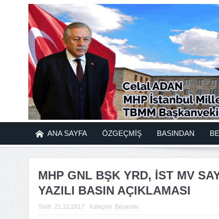
ANA SAYFA
ÖZGEÇMİŞ
BASINDAN
B
MHP GNL BŞK YRD, İST MV SAYI
YAZILI BASIN AÇIKLAMASI
Tarih:
21.12.2017
Kategori:
Beyanlar