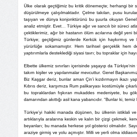
Ülke olarak geçtiğimiz bu kritik dönemeçte; herhangi bir si
düşürülmeye çalışılmaktadır. Çelme takılan, pusu kurulan
taşıyan ve dünya konjonktürünü bu şuurla okuyan Genel
analiz etmiştir. Evet… Türkiye ağır ve sancılı bir süreci atl
çektiklerimiz, ağır bir hastanın ölüm acılarına değil yen
Türkiye; geçtiğimiz günlerde Kerkük için haykırmış ve 
yürürlüğe sokamamıştır. Hem tarihsel gerçeklik hem de 
yaptırımlarla desteklediği siyasi tavrı; bu topraklar için hay
Elbette ülkemiz sınırları içerisinde yaşayıp da Türkiye’n
takım kişiler ve yapılanmalar mevcuttur. Genel Başkanımızın 
Biz Kaşgar deriz, bunlar aman Çin’i kızdırmayın ikazı yapar
Kıbrıs deriz, karşımıza Rum palikaryası kostümüyle çıkarlar
bu topraklardan fışkıran mukaddes medeniyete, bu gökl
damarından akıttığı asil kana yabancıdır. “Bunlar ki, temiz
Türkiye’yi hakiki manada düşünen, bu ülkenin istiklali ve 
artıklarıyla aralarına keskin ve kalın bir çizgi çekmek, k
beyanları; bu manada herkese yol gösterici olmalıdır. S
araziye girmiş ve yolu açmıştır. Milli ve yerli olma iddias