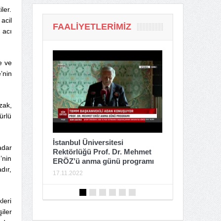
ler.
acil
FAALIYETLERIMIZ
 acı
e ve
’nin
zak,
ürlü
Tacikista
İstiklal Caddesi Hain Terör
Resepsiy
Saldırısı Sonrası Basın
adar
. Mehmet
Açıklaması
24.06.2022
’nin
programı
16.11.2022
dır,
leri
iler