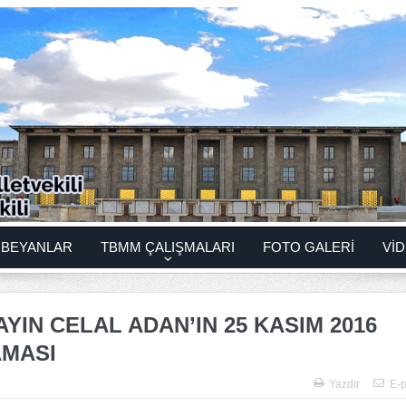
BEYANLAR
TBMM ÇALIŞMALARI
FOTO GALERİ
VİD
YIN CELAL ADAN’IN 25 KASIM 2016
AMASI
Yazdır
E-p