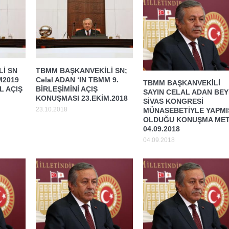
İ SN
TBMM BAŞKANVEKİLİ SN;
M2019
Celal ADAN ‘IN TBMM 9.
TBMM BAŞKANVEKİLİ
 AÇIŞ
BİRLEŞİMİNİ AÇIŞ
SAYIN CELAL ADAN BEY
KONUŞMASI 23.EKİM.2018
SİVAS KONGRESİ
23.10.2018
MÜNASEBETİYLE YAPMI
OLDUĞU KONUŞMA MET
04.09.2018
04.09.2018