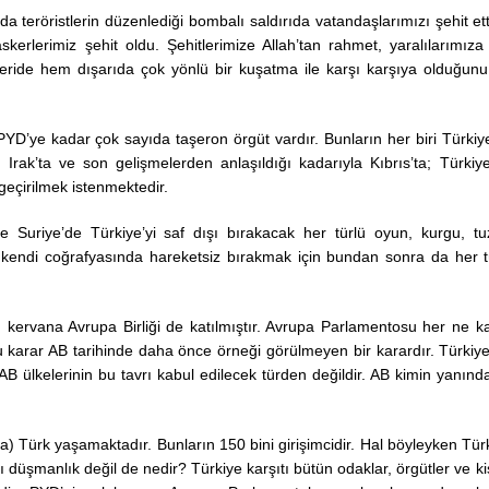
a teröristlerin düzenlediği bombalı saldırıda vatandaşlarımızı şehit etti
kerlerimiz şehit oldu. Şehitlerimize Allah’tan rahmet, yaralılarımıza 
 içeride hem dışarıda çok yönlü bir kuşatma ile karşı karşıya olduğunu
’ye kadar çok sayıda taşeron örgüt vardır. Bunların her biri Türkiy
Irak’ta ve son gelişmelerden anlaşıldığı kadarıyla Kıbrıs’ta; Türkiye
 geçirilmek istenmektedir.
e Suriye’de Türkiye’yi saf dışı bırakacak her türlü oyun, kurgu, tu
i kendi coğrafyasında hareketsiz bırakmak için bundan sonra da her t
İstanbul Üniversitesi
 kervana Avrupa Birliği de katılmıştır. Avrupa Parlamentosu her ne k
Rektörlüğü Prof. Dr
 karar AB tarihinde daha önce örneği görülmeyen bir karardır. Türkiye
ERÖZ’ü anma günü 
 ülkelerinin bu tavrı kabul edilecek türden değildir. AB kimin yanında
17.11.2022
 Türk yaşamaktadır. Bunların 150 bini girişimcidir. Hal böyleyken Türk
 düşmanlık değil de nedir? Türkiye karşıtı bütün odaklar, örgütler ve kiş