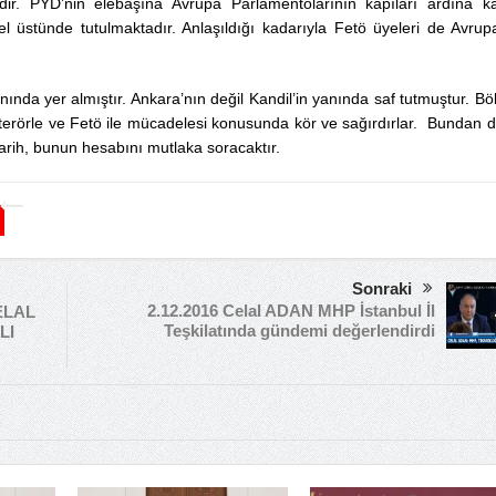
dir. PYD’nin elebaşına Avrupa Parlamentolarının kapıları ardına k
 el üstünde tutulmaktadır. Anlaşıldığı kadarıyla Fetö üyeleri de Avrup
nında yer almıştır. Ankara’nın değil Kandil’in yanında saf tutmuştur. Bö
 terörle ve Fetö ile mücadelesi konusunda kör ve sağırdırlar. Bundan 
rih, bunun hesabını mutlaka soracaktır.
Sonraki
2.12.2016 Celal ADAN MHP İstanbul İl
ELAL
Teşkilatında gündemi değerlendirdi
LI