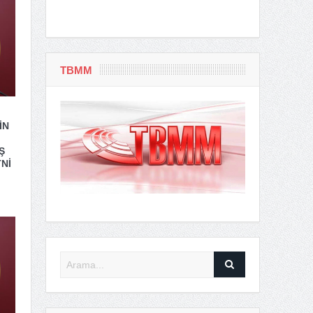
TBMM
İN
Ş
Nİ