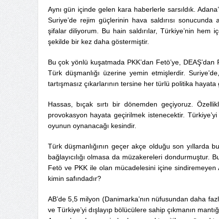
Aynı gün içinde gelen kara haberlerle sarsıldık. Adana’d
Suriye’de rejim güçlerinin hava saldırısı sonucunda as
şifalar diliyorum. Bu hain saldırılar, Türkiye’nin hem
şekilde bir kez daha göstermiştir.
Bu çok yönlü kuşatmada PKK’dan Fetö’ye, DEAŞ’dan PYD
Türk düşmanlığı üzerine yemin etmişlerdir. Suriye’de, 
tartışmasız çıkarlarının tersine her türlü politika hayata
Hassas, bıçak sırtı bir dönemden geçiyoruz. Özellikl
provokasyon hayata geçirilmek istenecektir. Türkiye’y
oyunun oynanacağı kesindir.
Türk düşmanlığının geçer akçe olduğu son yıllarda bu
bağlayıcılığı olmasa da müzakereleri dondurmuştur. Bu
Fetö ve PKK ile olan mücadelesini içine sindiremeyen AB
kimin safındadır?
AB’de 5,5 milyon (Danimarka’nın nüfusundan daha fazla)
ve Türkiye’yi dışlayıp bölücülere sahip çıkmanın mantığı