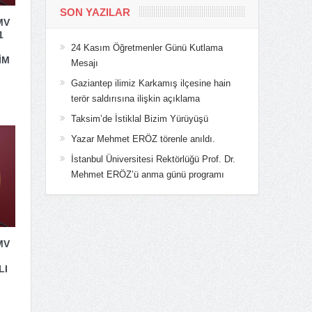
SON YAZILAR
MV
1
24 Kasım Öğretmenler Günü Kutlama
İM
Mesajı
Gaziantep ilimiz Karkamış ilçesine hain
terör saldırısına ilişkin açıklama
Taksim’de İstiklal Bizim Yürüyüşü
Yazar Mehmet ERÖZ törenle anıldı.
İstanbul Üniversitesi Rektörlüğü Prof. Dr.
Mehmet ERÖZ’ü anma günü programı
MV
LI