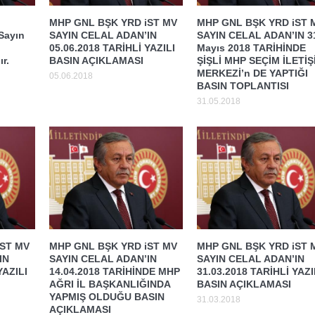
MHP GNL BŞK YRD iST MV
MHP GNL BŞK YRD iST 
 Sayın
SAYIN CELAL ADAN’IN
SAYIN CELAL ADAN’IN 3
05.06.2018 TARİHLİ YAZILI
Mayıs 2018 TARİHİNDE
r.
BASIN AÇIKLAMASI
ŞİŞLİ MHP SEÇİM İLETİŞ
MERKEZİ’n DE YAPTIĞI
05.06.2018
BASIN TOPLANTISI
31.05.2018
iST MV
MHP GNL BŞK YRD iST MV
MHP GNL BŞK YRD iST 
IN
SAYIN CELAL ADAN’IN
SAYIN CELAL ADAN’IN
YAZILI
14.04.2018 TARİHİNDE MHP
31.03.2018 TARİHLİ YAZI
AĞRI İL BAŞKANLIĞINDA
BASIN AÇIKLAMASI
YAPMIŞ OLDUĞU BASIN
31.03.2018
AÇIKLAMASI