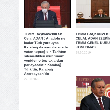
TBMM Başkanvekili Sn
TBMM BAŞKANVEKİL
Celal ADAN : Anadolu ne
CELAL ADAN 22EKİ
kadar Türk yurduysa
TBMM GENEL KURUL
Karabağ da aynı derecede
KONUŞMASI
vatan toprağıdır. Tarihten
28.10.2019
silemedikleri mührümüz
yeniden o topraklardan
parlayacaktır. Karabağ
Türk’tür, Karabağ
Azerbaycan’dır
27.10.2020