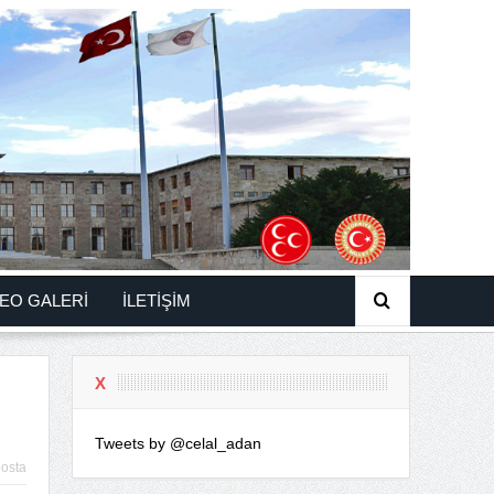
EO GALERİ
İLETİŞİM
X
Tweets by @celal_adan
osta