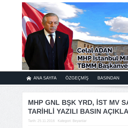
ANA SAYFA
ÖZGEÇMİŞ
BASINDAN
MHP GNL BŞK YRD, İST MV SA
TARİHLİ YAZILI BASIN AÇIKL
Tarih:
25.11.2016
Kategori:
Beyanlar