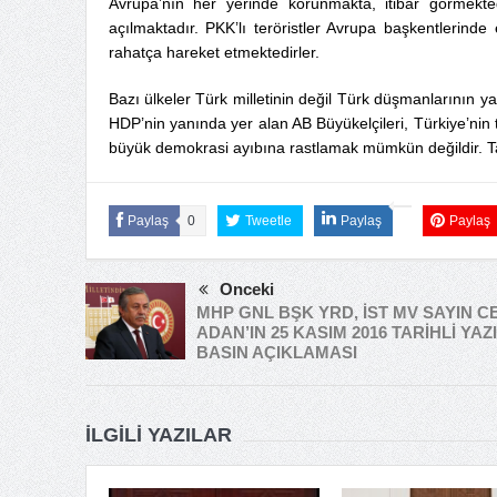
Avrupa’nın her yerinde korunmakta, itibar görmekte
açılmaktadır. PKK’lı teröristler Avrupa başkentlerinde
rahatça hareket etmektedirler.
Bazı ülkeler Türk milletinin değil Türk düşmanlarının ya
HDP’nin yanında yer alan AB Büyükelçileri, Türkiye’nin
büyük demokrasi ayıbına rastlamak mümkün değildir. Ta
Paylaş
0
Tweetle
Paylaş
Paylaş
Önceki
MHP GNL BŞK YRD, İST MV SAYIN C
ADAN’IN 25 KASIM 2016 TARİHLİ YAZI
BASIN AÇIKLAMASI
İLGILI YAZILAR