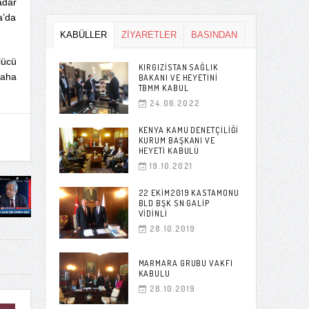
adar
a’da
KABÜLLER
ZİYARETLER
BASINDAN
lücü
KIRGIZISTAN SAĞLIK
daha
BAKANI VE HEYETINI
TBMM KABUL
24.06.2022
KENYA KAMU DENETÇILIĞI
KURUM BAŞKANI VE
HEYETI KABULÜ
19.10.2021
22 EKIM2019 KASTAMONU
BLD BŞK SN GALIP
VIDINLI
28.10.2019
MARMARA GRUBU VAKFI
KABULU
28.10.2019