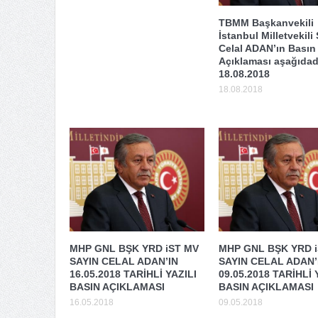
TBMM Başkanvekili
İstanbul Milletvekili
Celal ADAN’ın Basın
Açıklaması aşağıdadı
18.08.2018
18.08.2018
MHP GNL BŞK YRD iST MV
MHP GNL BŞK YRD 
SAYIN CELAL ADAN’IN
SAYIN CELAL ADAN’
16.05.2018 TARİHLİ YAZILI
09.05.2018 TARİHLİ 
BASIN AÇIKLAMASI
BASIN AÇIKLAMASI
16.05.2018
09.05.2018