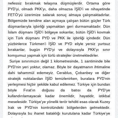
nefessiz bırakmak telaşına düşmüşlerdir. Ortama göre
PYD’yi, olmadı PKK’yı, daha olmazsa İŞİD’i ve nihayetinde
FETÖ’yü üzerimize salarak sonuç almaya çalışmaktadırlar.
Bölgemizde kendine alan açmaya çalışan bütün güçler Türk
düşmanlarıyla işbirliği yapmaktan geri durmamaktadır. Dün
İslam düşmanı İŞİD’i bölgeye sokanlar, bütün İŞİD’i kovmak
için Türk düşmanı PYD ve PKK ile işbirliği içindedir. Dün
yüzbinlerce Türkmen’i İŞİD ve PYD eliyle yersiz yurtsuz
bırakanlar, bugün PYD’yi ve dolayısıyla PKK’yı sınır
komşumuz yapmak için türlü stratejiler üretmektedirler.
Suriye sınırımızın değil 1 kilometresinde, 1 santiminde bile
PYD’nin yeri yoktur, olamaz. Böyle bir dayatmanın ihtimaline
dahi tahammül edemeyiz. Cerablus, Çobanbey ve diğer
stratejik noktalardan İŞİD temizlenirken, buralara PYD’nin
yerleşmesi hiçbir şekilde kabul edilemez. Türkiye için bundan
böyle Fırat’ın doğusu da batısı da PYD’ye
kullandırılamayacak kadar önemlidir, hayatidir, istikbal
meselesidir. Türkiye’ye yönelik terör tehditi esas olarak Kuzey
Irak ve PYD’nin kontrolündeki bölgelerden gelmektedir.
Dolayısıyla bu ihanet bataklığı kurutulana kadar Türkiye’ye