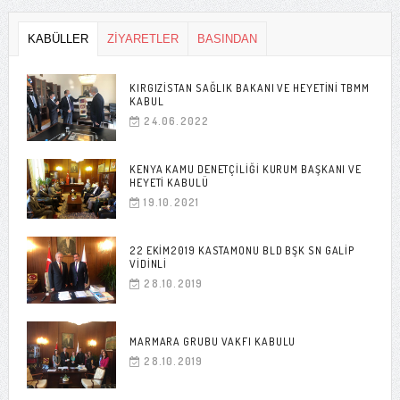
KABÜLLER
ZİYARETLER
BASINDAN
KIRGIZISTAN SAĞLIK BAKANI VE HEYETINI TBMM
KABUL
24.06.2022
KENYA KAMU DENETÇILIĞI KURUM BAŞKANI VE
HEYETI KABULÜ
19.10.2021
22 EKIM2019 KASTAMONU BLD BŞK SN GALIP
VIDINLI
28.10.2019
MARMARA GRUBU VAKFI KABULU
28.10.2019