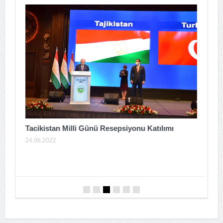
Tacikistan Milli Günü Resepsiyonu Katılımı
24.06.2022
A
T
0