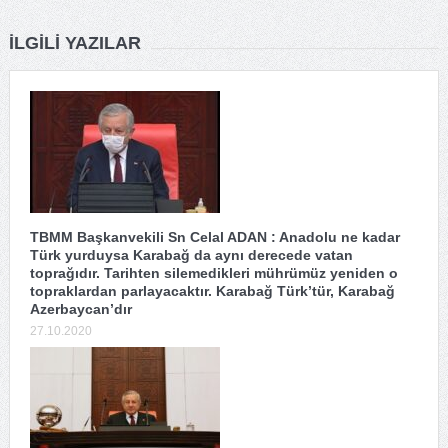
İLGILI YAZILAR
TBMM Başkanvekili Sn Celal ADAN : Anadolu ne kadar
Türk yurduysa Karabağ da aynı derecede vatan
toprağıdır. Tarihten silemedikleri mührümüz yeniden o
topraklardan parlayacaktır. Karabağ Türk’tür, Karabağ
Azerbaycan’dır
27.10.2020