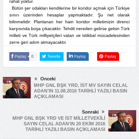
rahat yoktur.
Bütün şer odakları kendilerine bir koridor açmak için Türkiye
sınırı üzerinden hesaplar yapmaktadır. Şu net olarak
bilinmelidir: Planlanan her hain koridor milletimizin direnci
karşısında boşa çıkacaktır. Tehdit nereden gelirse gelsin Türk
milleti ve Türk milliyetçileri vatan ve istikbal mücadelesinden
zerre geri adım atmayacaktır.
Paylaş
0
Tweetle
Paylaş
Paylaş
Önceki
MHP GNL BŞK YRD, İST MV SAYIN CELAL
ADAN’IN 11.08.2016 TARİHLİ YAZILI BASIN
AÇIKLAMASI
Sonraki
MHP GNL BŞK YRD VE İST MİLLETVEKİLİ
SAYIN CELAL ADAN’IN 20 EKİM 2016
TARİHLİ YAZILI BASIN AÇIKLAMASI