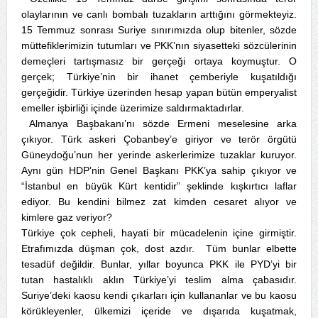
olaylarının ve canlı bombalı tuzakların arttığını görmekteyiz.
15 Temmuz sonrası Suriye sınırımızda olup bitenler, sözde
müttefiklerimizin tutumları ve PKK’nın siyasetteki sözcülerinin
demeçleri tartışmasız bir gerçeği ortaya koymuştur. O
gerçek; Türkiye’nin bir ihanet çemberiyle kuşatıldığı
gerçeğidir. Türkiye üzerinden hesap yapan bütün emperyalist
emeller işbirliği içinde üzerimize saldırmaktadırlar.
Almanya Başbakanı’nı sözde Ermeni meselesine arka
çıkıyor. Türk askeri Çobanbey’e giriyor ve terör örgütü
Güneydoğu’nun her yerinde askerlerimize tuzaklar kuruyor.
Aynı gün HDP’nin Genel Başkanı PKK’ya sahip çıkıyor ve
“İstanbul en büyük Kürt kentidir” şeklinde kışkırtıcı laflar
ediyor. Bu kendini bilmez zat kimden cesaret alıyor ve
kimlere gaz veriyor?
Türkiye çok cepheli, hayati bir mücadelenin içine girmiştir.
Etrafımızda düşman çok, dost azdır. Tüm bunlar elbette
tesadüf değildir. Bunlar, yıllar boyunca PKK ile PYD’yi bir
tutan hastalıklı aklın Türkiye’yi teslim alma çabasıdır.
Suriye’deki kaosu kendi çıkarları için kullananlar ve bu kaosu
körükleyenler, ülkemizi içeride ve dışarıda kuşatmak,