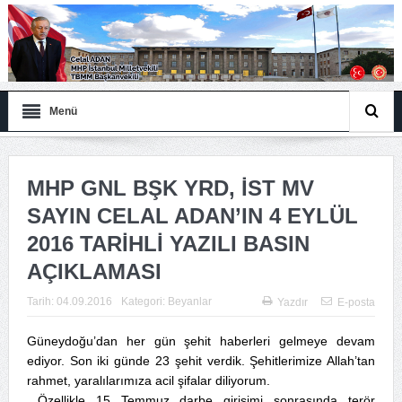
Menü
MHP GNL BŞK YRD, İST MV
SAYIN CELAL ADAN’IN 4 EYLÜL
2016 TARİHLİ YAZILI BASIN
AÇIKLAMASI
Tarih:
04.09.2016
Kategori:
Beyanlar
Yazdır
E-posta
Güneydoğu’dan her gün şehit haberleri gelmeye devam
ediyor. Son iki günde 23 şehit verdik. Şehitlerimize Allah’tan
rahmet, yaralılarımıza acil şifalar diliyorum.
Özellikle 15 Temmuz darbe girişimi sonrasında terör