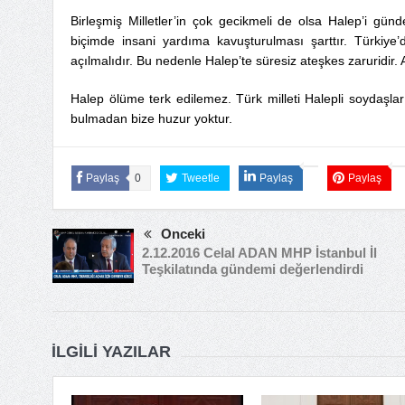
Birleşmiş Milletler’in çok gecikmeli de olsa Halep’i günd
biçimde insani yardıma kavuşturulması şarttır. Türkiye
açılmalıdır. Bu nedenle Halep’te süresiz ateşkes zaruridir
Halep ölüme terk edilemez. Türk milleti Halepli soydaşlar
bulmadan bize huzur yoktur.
Paylaş
0
Tweetle
Paylaş
Paylaş
Önceki
2.12.2016 Celal ADAN MHP İstanbul İl
Teşkilatında gündemi değerlendirdi
İLGILI YAZILAR