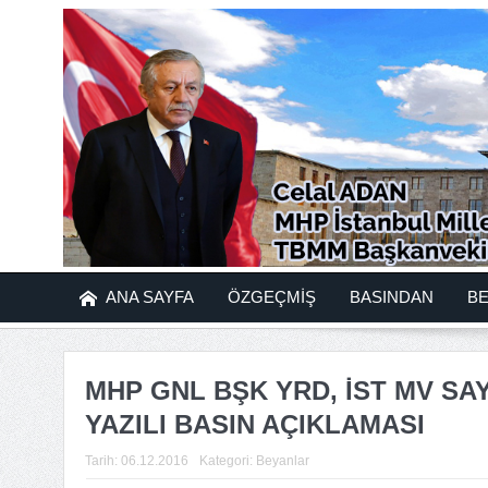
ANA SAYFA
ÖZGEÇMİŞ
BASINDAN
B
MHP GNL BŞK YRD, İST MV SAYI
YAZILI BASIN AÇIKLAMASI
Tarih:
06.12.2016
Kategori:
Beyanlar