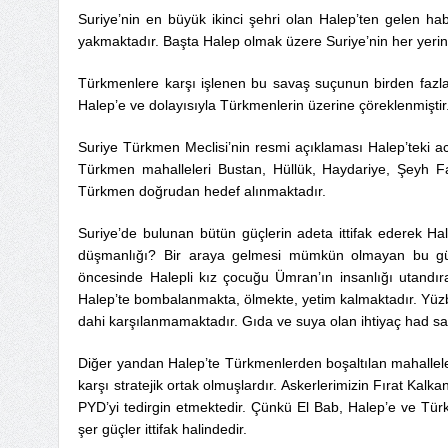
Suriye’nin en büyük ikinci şehri olan Halep’ten gelen hab
yakmaktadır. Başta Halep olmak üzere Suriye’nin her yeri
Türkmenlere karşı işlenen bu savaş suçunun birden fazla
Halep’e ve dolayısıyla Türkmenlerin üzerine çöreklenmiştir
Suriye Türkmen Meclisi’nin resmi açıklaması Halep’teki a
Türkmen mahalleleri Bustan, Hüllük, Haydariye, Şeyh Far
Türkmen doğrudan hedef alınmaktadır.
Suriye’de bulunan bütün güçlerin adeta ittifak ederek H
düşmanlığı? Bir araya gelmesi mümkün olmayan bu güç
öncesinde Halepli kız çocuğu Ümran’ın insanlığı utandır
Halep’te bombalanmakta, ölmekte, yetim kalmaktadır. Yüzbin
dahi karşılanmamaktadır. Gıda ve suya olan ihtiyaç had sa
Diğer yandan Halep’te Türkmenlerden boşaltılan mahallele
karşı stratejik ortak olmuşlardır. Askerlerimizin Fırat Kal
PYD’yi tedirgin etmektedir. Çünkü El Bab, Halep’e ve Tür
şer güçler ittifak halindedir.