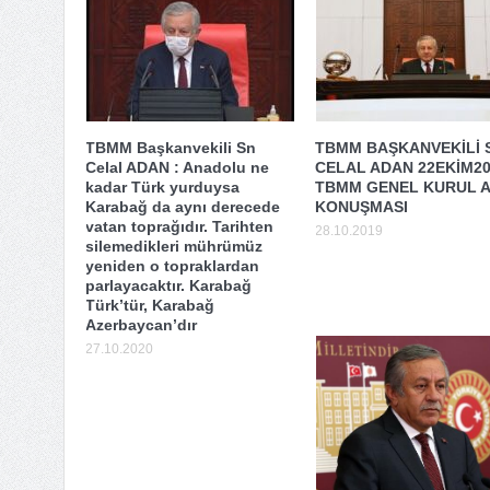
TBMM Başkanvekili Sn
TBMM BAŞKANVEKİLİ 
Celal ADAN : Anadolu ne
CELAL ADAN 22EKİM2
kadar Türk yurduysa
TBMM GENEL KURUL A
Karabağ da aynı derecede
KONUŞMASI
vatan toprağıdır. Tarihten
28.10.2019
silemedikleri mührümüz
yeniden o topraklardan
parlayacaktır. Karabağ
Türk’tür, Karabağ
Azerbaycan’dır
27.10.2020