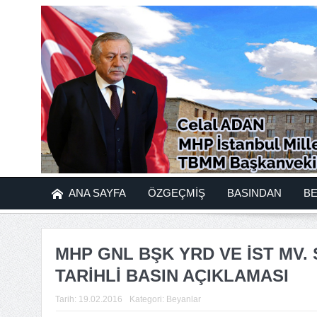
ANA SAYFA
ÖZGEÇMİŞ
BASINDAN
B
MHP GNL BŞK YRD VE İST MV. 
TARİHLİ BASIN AÇIKLAMASI
Tarih:
19.02.2016
Kategori:
Beyanlar