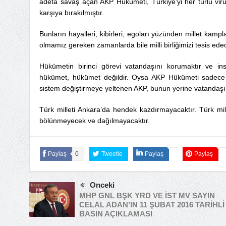
adeta savaş açan AKP Hükümeti, Türkiye’yi her türlü virüse
karşıya bırakılmıştır.
Bunların hayalleri, kibirleri, egoları yüzünden millet kampla
olmamız gereken zamanlarda bile milli birliğimizi tesis ede
Hükümetin birinci görevi vatandaşını korumaktır ve in
hükümet, hükümet değildir. Oysa AKP Hükümeti sadece k
sistem değiştirmeye yeltenen AKP, bunun yerine vatandaşı
Türk milleti Ankara’da hendek kazdırmayacaktır. Türk mill
bölünmeyecek ve dağılmayacaktır.
Paylaş
0
Tweetle
Paylaş
Paylaş
Önceki
MHP GNL BŞK YRD VE İST MV SAYIN
CELAL ADAN’IN 11 ŞUBAT 2016 TARİHLİ
BASIN AÇIKLAMASI