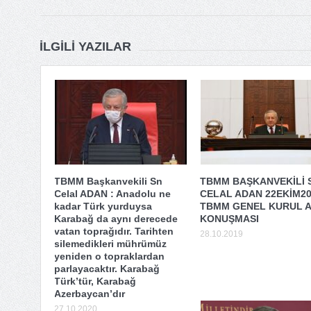
İLGILI YAZILAR
TBMM Başkanvekili Sn
TBMM BAŞKANVEKİLİ 
Celal ADAN : Anadolu ne
CELAL ADAN 22EKİM2
kadar Türk yurduysa
TBMM GENEL KURUL A
Karabağ da aynı derecede
KONUŞMASI
vatan toprağıdır. Tarihten
28.10.2019
silemedikleri mührümüz
yeniden o topraklardan
parlayacaktır. Karabağ
Türk’tür, Karabağ
Azerbaycan’dır
27.10.2020