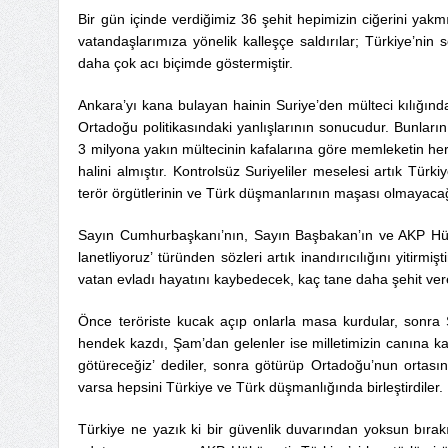
Bir gün içinde verdiğimiz 36 şehit hepimizin ciğerini yak
vatandaşlarımıza yönelik kalleşçe saldırılar; Türkiye’nin 
daha çok acı biçimde göstermiştir.
Ankara’yı kana bulayan hainin Suriye’den mülteci kılığında
Ortadoğu politikasındaki yanlışlarının sonucudur. Bunların
3 milyona yakın mültecinin kafalarına göre memleketin her y
halini almıştır. Kontrolsüz Suriyeliler meselesi artık Tür
terör örgütlerinin ve Türk düşmanlarının maşası olmayacağ
Sayın Cumhurbaşkanı’nın, Sayın Başbakan’ın ve AKP Hüküme
lanetliyoruz’ türünden sözleri artık inandırıcılığını yitirm
vatan evladı hayatını kaybedecek, kaç tane daha şehit ve
Önce teröriste kucak açıp onlarla masa kurdular, sonra 
hendek kazdı, Şam’dan gelenler ise milletimizin canına kast
götüreceğiz’ dediler, sonra götürüp Ortadoğu’nun ortası
varsa hepsini Türkiye ve Türk düşmanlığında birleştirdiler.
Türkiye ne yazık ki bir güvenlik duvarından yoksun bırakılm