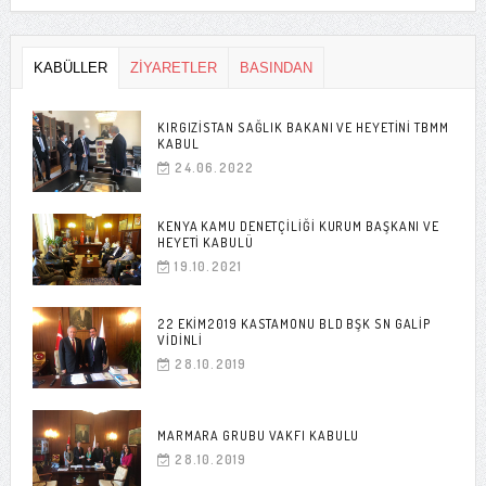
KABÜLLER
ZİYARETLER
BASINDAN
KIRGIZISTAN SAĞLIK BAKANI VE HEYETINI TBMM
KABUL
24.06.2022
KENYA KAMU DENETÇILIĞI KURUM BAŞKANI VE
HEYETI KABULÜ
19.10.2021
22 EKIM2019 KASTAMONU BLD BŞK SN GALIP
VIDINLI
28.10.2019
MARMARA GRUBU VAKFI KABULU
28.10.2019