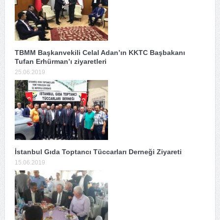
TBMM Başkanvekili Celal Adan’ın KKTC Başbakanı
Tufan Erhürman’ı ziyaretleri
25.06.2019
İstanbul Gıda Toptancı Tüccarları Derneği Ziyareti
15.06.2019