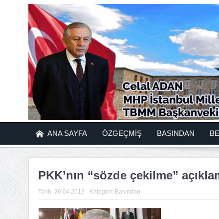
ANA SAYFA
ÖZGEÇMİŞ
BASINDAN
B
PKK’nın “sözde çekilme” açıkla
Tarih:
26.04.2013
Kategori:
Basından