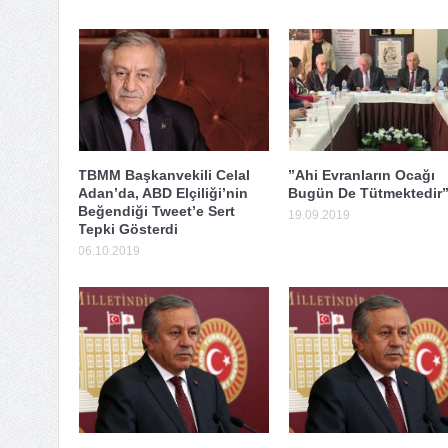
TBMM Başkanvekili Celal
”Ahi Evranların Ocağı
Adan’da, ABD Elçiliği’nin
Bugün De Tütmektedir
Beğendiği Tweet’e Sert
19.09.2019
Tepki Gösterdi
06.10.2019