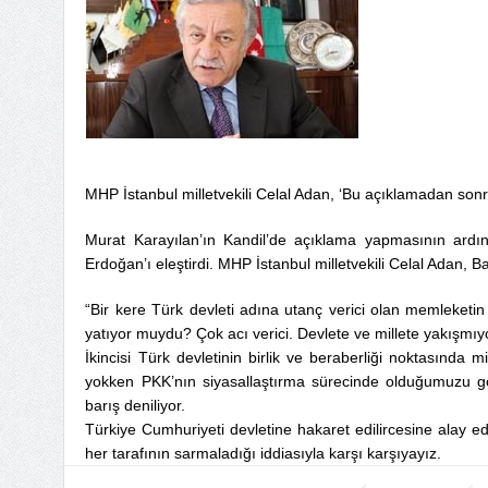
MHP İstanbul milletvekili Celal Adan, ‘Bu açıklamadan sonr
Murat Karayılan’ın Kandil’de açıklama yapmasının ar
Erdoğan’ı eleştirdi. MHP İstanbul milletvekili Celal Adan, B
“Bir kere Türk devleti adına utanç verici olan memleketin 
yatıyor muydu? Çok acı verici. Devlete ve millete yakışmıyo
İkincisi Türk devletinin birlik ve beraberliği noktasında
yokken PKK’nın siyasallaştırma sürecinde olduğumuzu g
barış deniliyor.
Türkiye Cumhuriyeti devletine hakaret edilircesine alay edi
her tarafının sarmaladığı iddiasıyla karşı karşıyayız.