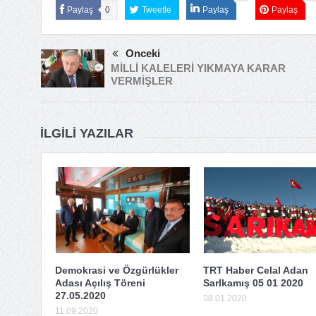
Paylaş
0
Tweetle
Paylaş
Paylaş
Önceki
MİLLİ KALELERİ YIKMAYA KARAR
VERMİŞLER
İLGILI YAZILAR
Demokrasi ve Özgürlükler
TRT Haber Celal Adan
Adası Açılış Töreni
SarIkamış 05 01 2020
27.05.2020
08.01.2020
11.09.2020