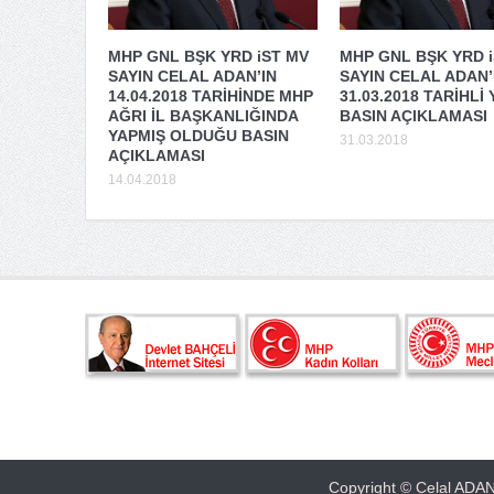
MHP GNL BŞK YRD iST MV
MHP GNL BŞK YRD 
SAYIN CELAL ADAN’IN
SAYIN CELAL ADAN’
14.04.2018 TARİHİNDE MHP
31.03.2018 TARİHLİ 
AĞRI İL BAŞKANLIĞINDA
BASIN AÇIKLAMASI
YAPMIŞ OLDUĞU BASIN
31.03.2018
AÇIKLAMASI
14.04.2018
Copyright © Celal ADAN 