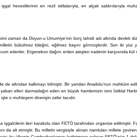
şgal heveslilerinin en rezil istilalarıyla, en alçak saldırılarıyla muh
, kimi zaman da Düyun-u
Umumiye’nin
borç tahsili adı altında devleti di
milletin bükülmez bileğini, eğilmez başını görmüşlerdir. Son iki yüz yı
 hücum edenler; Ergenekon dağını eriten ateşten iradenin karşısında kül 
de de altından kalkmayı bilmiştir. Bir yandan Anadolu’nun mahkûm edil
İstanbul Üniversitesi
yaban elleri darmadağın eden en büyük hamlemizin ismi İstiklal Harbi’
Rektörlüğü Prof. Dr. 
şte o muhteşem direnişin zafer tacıdır.
ERÖZ’ü anma günü pr
17.11.2022
şgalcilerin ileri karakolu olan FETÖ tarafından organize edilmiştir. F
ı da alt etmiştir. Bu milletin vergisiyle alınan namluları millete çeviren
i vuran; bu ülkenin Cumhurbaşkanını katletmeye çalışan
FETÖ’nün
1 dola