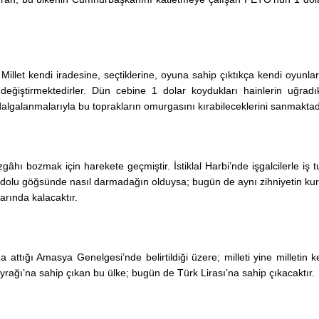
. Millet kendi iradesine, seçtiklerine, oyuna sahip çıktıkça kendi oyunlar
değiştirmektedirler. Dün cebine 1 dolar koydukları hainlerin uğradık
galanmalarıyla bu toprakların omurgasını kırabileceklerini sanmaktad
âhı bozmak için harekete geçmiştir. İstiklal Harbi’nde işgalcilerle iş t
n dolu göğsünde nasıl darmadağın olduysa; bugün de aynı zihniyetin kurl
larında kalacaktır.
 attığı Amasya Genelgesi’nde belirtildiği üzere; milleti yine milletin k
yrağı’na sahip çıkan bu ülke; bugün de Türk Lirası’na sahip çıkacaktır.