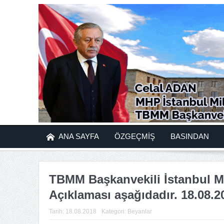
ANA SAYFA
ÖZGEÇMİŞ
BASINDAN
TBMM Başkanvekili İstanbul Mi
Açıklaması aşağıdadır. 18.08.2
Tarih:
18.08.2018
Kategori:
Beyanlar