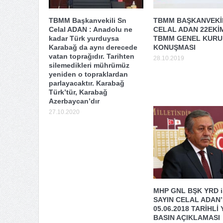
TBMM Başkanvekili Sn
TBMM BAŞKANVEKİL
Celal ADAN : Anadolu ne
CELAL ADAN 22EKİ
kadar Türk yurduysa
TBMM GENEL KURUL
Karabağ da aynı derecede
KONUŞMASI
vatan toprağıdır. Tarihten
28.10.2019
silemedikleri mührümüz
yeniden o topraklardan
parlayacaktır. Karabağ
Türk’tür, Karabağ
Azerbaycan’dır
27.10.2020
MHP GNL BŞK YRD 
SAYIN CELAL ADAN’
05.06.2018 TARİHLİ 
BASIN AÇIKLAMASI