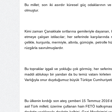
Bu millet; son iki asırdır küresel güç odaklarının ve i
olmuştur.
Kimi zaman Çanakkale sırtlarına gemileriyle dayanan
etmeye çalışan istilacılar; her seferinde karşılarında 
çelikle, kurşunla, mermiyle, altınla, gümüşle, petrolle
rüzgârla savrulmuşlardır.
Bu topraklar işgali ve yokluğu çok görmüş; her seferin
maddi ablukayı bir yandan da bu temiz vatanı kirleten 
Varlığıyla onur duyduğumuz büyük Türkiye Cumhuriyeti i
Bu ülkenin kırdığı son ateş çemberi 15 Temmuz 2016’da i
asil Türk milleti; üzerine çullanan hain FETÖ kalkışmasın
devletin uçaklarıyla devletin kalbini, Gazi Meclisimiz