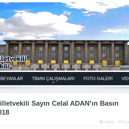
BEYANLAR
TBMM ÇALIŞMALARI
FOTO GALERİ
VİD
lletvekili Sayın Celal ADAN’ın Basın
018
Yazdır
E-p