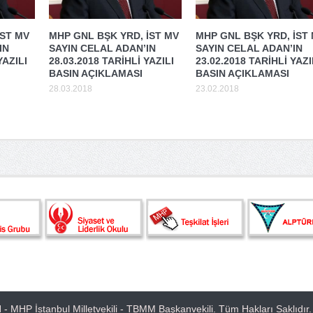
iST MV
MHP GNL BŞK YRD, İST MV
MHP GNL BŞK YRD, İST
IN
SAYIN CELAL ADAN’IN
SAYIN CELAL ADAN’IN
YAZILI
28.03.2018 TARİHLİ YAZILI
23.02.2018 TARİHLİ YAZI
BASIN AÇIKLAMASI
BASIN AÇIKLAMASI
28.03.2018
23.02.2018
- MHP İstanbul Milletvekili - TBMM Başkanvekili. Tüm Hakları Saklıdır