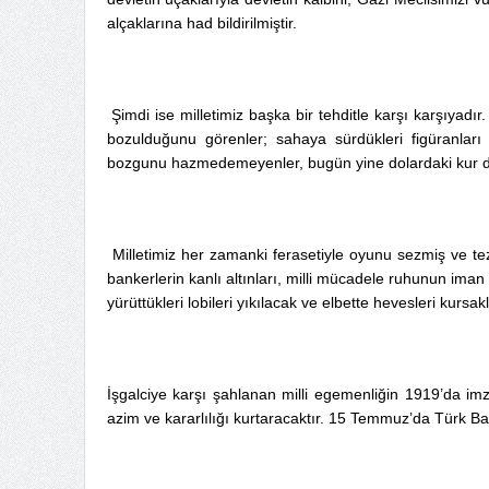
alçaklarına had bildirilmiştir.
Şimdi ise milletimiz başka bir tehditle karşı karşıyadır
bozulduğunu görenler; sahaya sürdükleri figüranları 
bozgunu hazmedemeyenler, bugün yine dolardaki kur dal
Milletimiz her zamanki ferasetiyle oyunu sezmiş ve tezg
bankerlerin kanlı altınları, milli mücadele ruhunun ima
yürüttükleri lobileri yıkılacak ve elbette hevesleri kursak
İşgalciye karşı şahlanan milli egemenliğin 1919’da imza
azim ve kararlılığı kurtaracaktır. 15 Temmuz’da Türk Ba