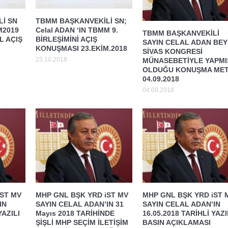
İ SN
TBMM BAŞKANVEKİLİ SN;
M2019
Celal ADAN ‘IN TBMM 9.
TBMM BAŞKANVEKİLİ
 AÇIŞ
BİRLEŞİMİNİ AÇIŞ
SAYIN CELAL ADAN BEY
KONUŞMASI 23.EKİM.2018
SİVAS KONGRESİ
23.10.2018
MÜNASEBETİYLE YAPMI
OLDUĞU KONUŞMA MET
04.09.2018
04.09.2018
iST MV
MHP GNL BŞK YRD iST MV
MHP GNL BŞK YRD iST 
IN
SAYIN CELAL ADAN’IN 31
SAYIN CELAL ADAN’IN
YAZILI
Mayıs 2018 TARİHİNDE
16.05.2018 TARİHLİ YAZI
ŞİŞLİ MHP SEÇİM İLETİŞİM
BASIN AÇIKLAMASI