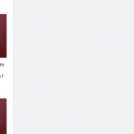
MV
LI