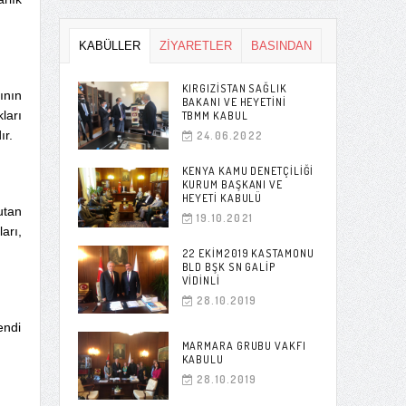
KABÜLLER
ZİYARETLER
BASINDAN
KIRGIZISTAN SAĞLIK
ının
BAKANI VE HEYETINI
ları
TBMM KABUL
ır.
24.06.2022
KENYA KAMU DENETÇILIĞI
KURUM BAŞKANI VE
HEYETI KABULÜ
utan
19.10.2021
arı,
22 EKIM2019 KASTAMONU
BLD BŞK SN GALIP
VIDINLI
28.10.2019
endi
MARMARA GRUBU VAKFI
KABULU
28.10.2019