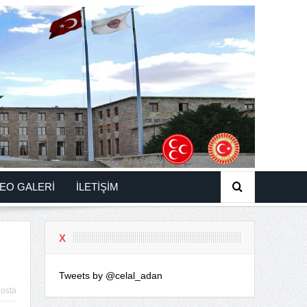
EO GALERİ
İLETİŞİM
X
Tweets by @celal_adan
osta