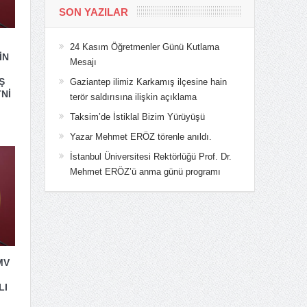
SON YAZILAR
24 Kasım Öğretmenler Günü Kutlama
İN
Mesajı
Ş
Gaziantep ilimiz Karkamış ilçesine hain
Nİ
terör saldırısına ilişkin açıklama
Taksim’de İstiklal Bizim Yürüyüşü
Yazar Mehmet ERÖZ törenle anıldı.
İstanbul Üniversitesi Rektörlüğü Prof. Dr.
Mehmet ERÖZ’ü anma günü programı
MV
LI