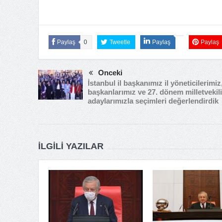
Paylaş
0
Tweetle
Paylaş
Paylaş
Önceki
İstanbul il başkanımız il yöneticilerimiz,
başkanlarımız ve 27. dönem milletvekili
adaylarımızla seçimleri değerlendirdik
İLGILI YAZILAR