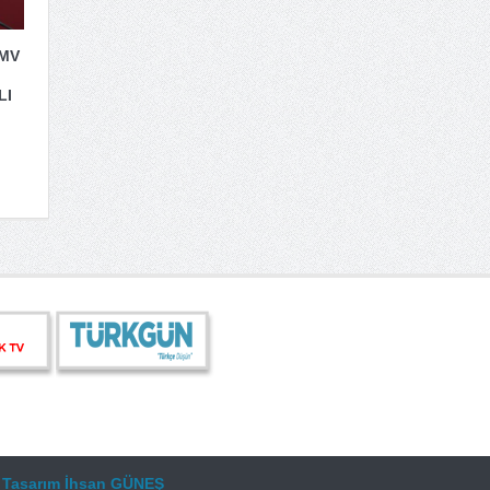
 MV
LI
.
Tasarım
İhsan GÜNEŞ