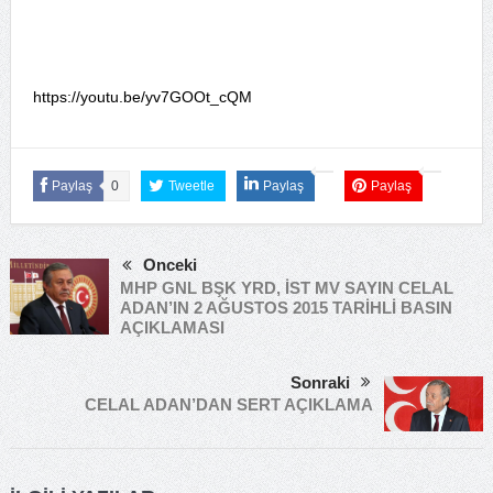
https://youtu.be/yv7GOOt_cQM
Paylaş
0
Tweetle
Paylaş
Paylaş
Önceki
MHP GNL BŞK YRD, İST MV SAYIN CELAL
ADAN’IN 2 AĞUSTOS 2015 TARİHLİ BASIN
AÇIKLAMASI
Sonraki
CELAL ADAN’DAN SERT AÇIKLAMA