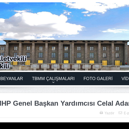
BEYANLAR
TBMM ÇALIŞMALARI
FOTO GALERİ
VİD
(MHP Genel Başkan Yardımcısı Celal Ada
Yazdır
E-p