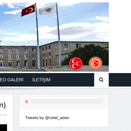
EO GALERİ
İLETİŞİM
X
n)
osta
Tweets by @celal_adan