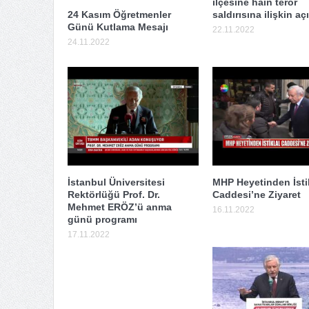
ilçesine hain terör
24 Kasım Öğretmenler
saldırısına ilişkin a
Günü Kutlama Mesajı
22.11.2022
24.11.2022
İstanbul Üniversitesi
MHP Heyetinden İsti
Rektörlüğü Prof. Dr.
Caddesi’ne Ziyaret
Mehmet ERÖZ’ü anma
16.11.2022
günü programı
17.11.2022