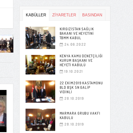
KABÜLLER
ZİYARETLER
BASINDAN
KIRGIZISTAN SAĞLIK
BAKANI VE HEYETINI
TBMM KABUL
24.06.2022
KENYA KAMU DENETÇILIĞI
KURUM BAŞKANI VE
HEYETI KABULÜ
19.10.2021
22 EKIM2019 KASTAMONU
BLD BŞK SN GALIP
VIDINLI
28.10.2019
MARMARA GRUBU VAKFI
KABULU
28.10.2019