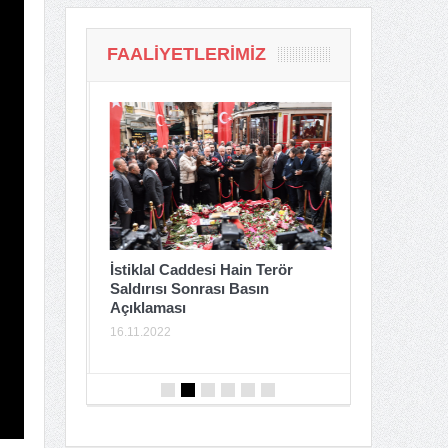
FAALIYETLERIMIZ
Tacikistan 
İstiklal Caddesi Hain Terör
Resepsiyon
Saldırısı Sonrası Basın
Mehmet
Açıklaması
24.06.2022
ogramı
16.11.2022