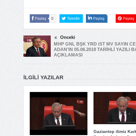
Paylaş
0
Tweetle
Paylaş
Paylaş
Önceki
MHP GNL BŞK YRD iST MV SAYIN C
ADAN’IN 05.06.2018 TARİHLİ YAZILI B
AÇIKLAMASI
İLGILI YAZILAR
Gaziantep ilimiz Kar