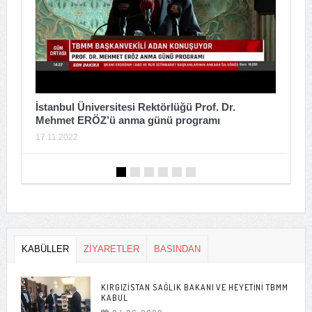
T
İstiklal Caddesi Hain Terör Saldırısı Sonrası
Basın Açıklaması
2
16.11.2022
KABÜLLER
ZİYARETLER
BASINDAN
KIRGIZISTAN SAĞLIK BAKANI VE HEYETINI TBMM
KABUL