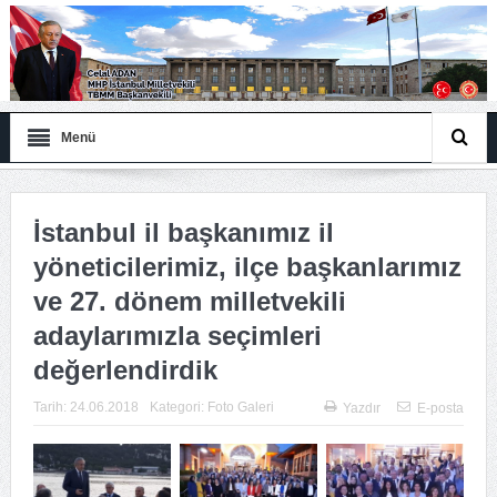
Menü
İstanbul il başkanımız il
yöneticilerimiz, ilçe başkanlarımız
ve 27. dönem milletvekili
adaylarımızla seçimleri
değerlendirdik
Tarih:
24.06.2018
Kategori:
Foto Galeri
Yazdır
E-posta