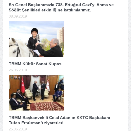
Sn Genel Başkanımızla 738. Ertuğrul Gazi’yi Anma ve
Söğüt Şenlikleri etkinliğine katılımlarımız.
08.09.2019
TBMM Kültür Sanat Kupası
26.06.2019
TBMM Başkanvekili Celal Adan’ın KKTC Başbakanı
Tufan Erhürman’ı ziyaretleri
25.06.2019