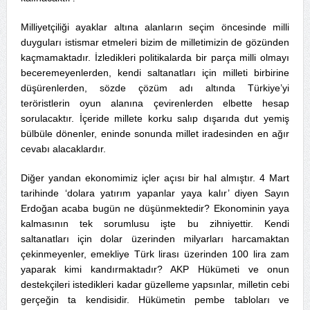
Milliyetçiliği ayaklar altına alanların seçim öncesinde milli
duyguları istismar etmeleri bizim de milletimizin de gözünden
kaçmamaktadır. İzledikleri politikalarda bir parça milli olmayı
beceremeyenlerden, kendi saltanatları için milleti birbirine
düşürenlerden, sözde çözüm adı altında Türkiye’yi
teröristlerin oyun alanına çevirenlerden elbette hesap
sorulacaktır. İçeride millete korku salıp dışarıda dut yemiş
bülbüle dönenler, eninde sonunda millet iradesinden en ağır
cevabı alacaklardır.
Diğer yandan ekonomimiz içler açısı bir hal almıştır. 4 Mart
tarihinde ‘dolara yatırım yapanlar yaya kalır’ diyen Sayın
Erdoğan acaba bugün ne düşünmektedir? Ekonominin yaya
kalmasının tek sorumlusu işte bu zihniyettir. Kendi
saltanatları için dolar üzerinden milyarları harcamaktan
çekinmeyenler, emekliye Türk lirası üzerinden 100 lira zam
yaparak kimi kandırmaktadır? AKP Hükümeti ve onun
destekçileri istedikleri kadar güzelleme yapsınlar, milletin cebi
gerçeğin ta kendisidir. Hükümetin pembe tabloları ve