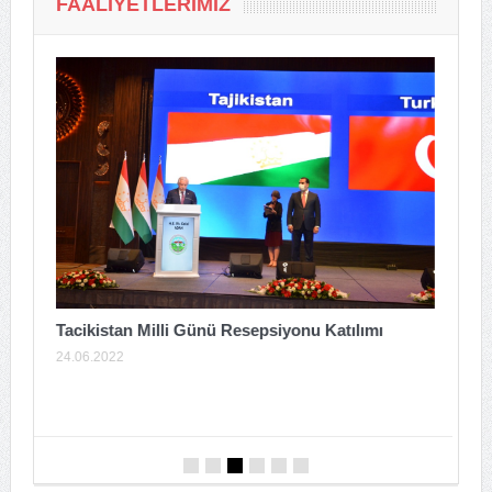
FAALIYETLERIMIZ
Tacikistan Milli Günü Resepsiyonu Katılımı
24.06.2022
A
T
0