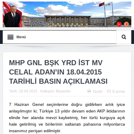
Menü
MHP GNL BŞK YRD İST MV
CELAL ADAN’IN 18.04.2015
TARİHLİ BASIN AÇIKLAMASI
Tarih:
18.04.2015
Kategori:
Beyanlar
Yazdır
E-posta
7 Haziran Genel seçimlerine doğru gidilirken artık iyice
anlaşılmıştır ki; Türkiye 13 yıldır devam eden AKP iktidarının
elinde her alanda mevzi kaybetmiş, her türlü kurguya açık
hale getirilmiş ve birilerinin saltanatı pahasına milyonlarca
insanımız perişan edilmiştir.