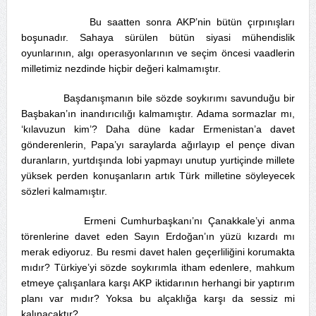
Bu saatten sonra AKP’nin bütün çırpınışları
boşunadır. Sahaya sürülen bütün siyasi mühendislik
oyunlarının, algı operasyonlarının ve seçim öncesi vaadlerin
milletimiz nezdinde hiçbir değeri kalmamıştır.
Başdanışmanın bile sözde soykırımı savunduğu bir
Başbakan’ın inandırıcılığı kalmamıştır. Adama sormazlar mı,
‘kılavuzun kim’? Daha düne kadar Ermenistan’a davet
gönderenlerin, Papa’yı saraylarda ağırlayıp el pençe divan
duranların, yurtdışında lobi yapmayı unutup yurtiçinde millete
yüksek perden konuşanların artık Türk milletine söyleyecek
sözleri kalmamıştır.
Ermeni Cumhurbaşkanı’nı Çanakkale’yi anma
törenlerine davet eden Sayın Erdoğan’ın yüzü kızardı mı
merak ediyoruz. Bu resmi davet halen geçerliliğini korumakta
mıdır? Türkiye’yi sözde soykırımla itham edenlere, mahkum
etmeye çalışanlara karşı AKP iktidarının herhangi bir yaptırım
planı var mıdır? Yoksa bu alçaklığa karşı da sessiz mi
kalınacaktır?