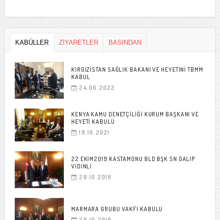
KABÜLLER
ZİYARETLER
BASINDAN
KIRGIZISTAN SAĞLIK BAKANI VE HEYETINI TBMM
KABUL
24.06.2022
KENYA KAMU DENETÇILIĞI KURUM BAŞKANI VE
HEYETI KABULÜ
19.10.2021
22 EKIM2019 KASTAMONU BLD BŞK SN GALIP
VIDINLI
28.10.2019
MARMARA GRUBU VAKFI KABULU
28.10.2019