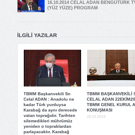
16.10.2014 CELAL ADAN BENGÜTÜRK T
(YÜZ YÜZE) PROGRAM
İLGILI YAZILAR
TBMM Başkanvekili Sn
TBMM BAŞKANVEKİLİ 
Celal ADAN : Anadolu ne
CELAL ADAN 22EKİM2
kadar Türk yurduysa
TBMM GENEL KURUL A
Karabağ da aynı derecede
KONUŞMASI
vatan toprağıdır. Tarihten
28.10.2019
silemedikleri mührümüz
yeniden o topraklardan
parlayacaktır. Karabağ