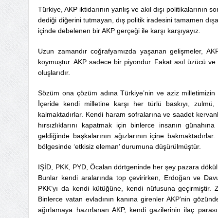
Türkiye, AKP iktidarının yanlış ve akıl dışı politikalarının
dediği diğerini tutmayan, dış politik iradesini tamamen dış
içinde debelenen bir AKP gerçeği ile karşı karşıyayız.
Uzun zamandır coğrafyamızda yaşanan gelişmeler, AKP’n
koymuştur. AKP sadece bir piyondur. Fakat asıl üzücü ve d
oluşlarıdır.
Sözüm ona çözüm adına Türkiye’nin ve aziz milletimizin büt
İçeride kendi milletine karşı her türlü baskıyı, zulm
kalmaktadırlar. Kendi haram sofralarına ve saadet kerva
hırsızlıklarını kapatmak için binlerce insanın günahına 
geldiğinde başkalarının ağızlarının içine bakmaktadırla
bölgesinde ‘etkisiz eleman’ durumuna düşürülmüştür.
IŞİD, PKK, PYD, Öcalan dörtgeninde her şey pazara dökülm
Bunlar kendi aralarında top çevirirken, Erdoğan ve Davu
PKK’yı da kendi kütüğüne, kendi nüfusuna geçirmiştir. Z
Binlerce vatan evladının kanına girenler AKP’nin gözünd
ağırlamaya hazırlanan AKP, kendi gazilerinin ilaç parası 