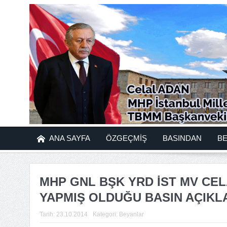
ANA SAYFA
ÖZGEÇMİŞ
BASINDAN
B
MHP GNL BŞK YRD İST MV CELA
YAPMIŞ OLDUĞU BASIN AÇIKL
Tarih:
23.10.2014
Kategori:
Beyanlar