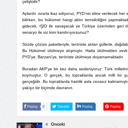
çelişkidir?
Aylardır ısrarla ikaz ediyoruz; PYD’nin eline verilecek her
bilirken, bu hükümet hangi aklın temsilciliğini yapmakt
gidecek, IŞİD ile savaşacak ve Türkiye üzerinden geri 
senaryo ile siz kimi kandırıyorsunuz?
Sözde çözüm paketleriyle, teröriste atılan güllerle, dağd
Bu Hükümet ütülmeye alışmıştır. Hatta ütülmekten zevk al
PYD’ye, Barzani’ye, teröriste ütülmeye doyamamaktadır.
Buradan AKP’ye bir kez daha sesleniyoruz: Türk milletini
koymuştur. O gerçek, bu topraklarda ancak milli bir şuur
gerçeğidir. Bu topraklarda hainlik asla cezasız kalmamıştı
yakışır bir biçimde davranın.
Paylaş
0
Tweetle
Paylaş
Paylaş
Önceki