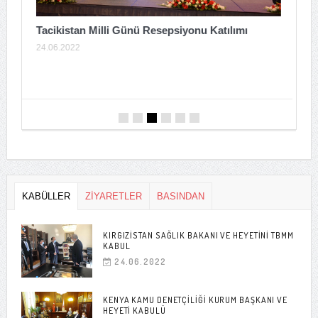
Tacikistan Milli Günü Resepsiyonu Katılımı
24.06.2022
A
T
0
KABÜLLER
ZİYARETLER
BASINDAN
KIRGIZISTAN SAĞLIK BAKANI VE HEYETINI TBMM
KABUL
24.06.2022
KENYA KAMU DENETÇILIĞI KURUM BAŞKANI VE
HEYETI KABULÜ