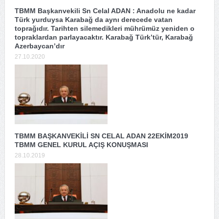
TBMM Başkanvekili Sn Celal ADAN : Anadolu ne kadar
Türk yurduysa Karabağ da aynı derecede vatan
toprağıdır. Tarihten silemedikleri mührümüz yeniden o
topraklardan parlayacaktır. Karabağ Türk’tür, Karabağ
Azerbaycan’dır
27.10.2020
TBMM BAŞKANVEKİLİ SN CELAL ADAN 22EKİM2019
TBMM GENEL KURUL AÇIŞ KONUŞMASI
28.10.2019