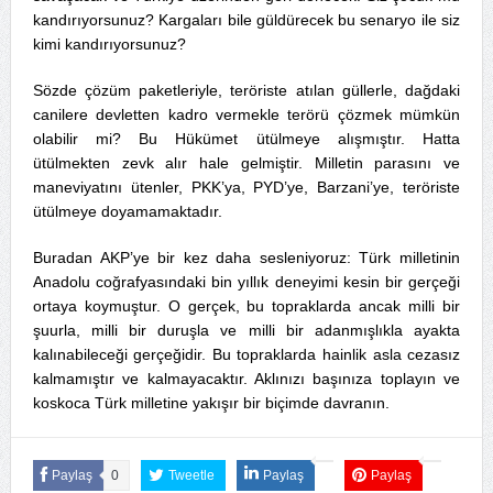
kandırıyorsunuz? Kargaları bile güldürecek bu senaryo ile siz
kimi kandırıyorsunuz?
Sözde çözüm paketleriyle, teröriste atılan güllerle, dağdaki
canilere devletten kadro vermekle terörü çözmek mümkün
olabilir mi? Bu Hükümet ütülmeye alışmıştır. Hatta
ütülmekten zevk alır hale gelmiştir. Milletin parasını ve
maneviyatını ütenler, PKK’ya, PYD’ye, Barzani’ye, teröriste
ütülmeye doyamamaktadır.
Buradan AKP’ye bir kez daha sesleniyoruz: Türk milletinin
Anadolu coğrafyasındaki bin yıllık deneyimi kesin bir gerçeği
ortaya koymuştur. O gerçek, bu topraklarda ancak milli bir
şuurla, milli bir duruşla ve milli bir adanmışlıkla ayakta
kalınabileceği gerçeğidir. Bu topraklarda hainlik asla cezasız
kalmamıştır ve kalmayacaktır. Aklınızı başınıza toplayın ve
koskoca Türk milletine yakışır bir biçimde davranın.
Paylaş
0
Tweetle
Paylaş
Paylaş