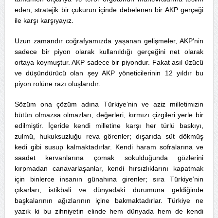
eden, stratejik bir çukurun içinde debelenen bir AKP gerçeği
ile karşı karşıyayız.
Uzun zamandır coğrafyamızda yaşanan gelişmeler, AKP’nin
sadece bir piyon olarak kullanıldığı gerçeğini net olarak
ortaya koymuştur. AKP sadece bir piyondur. Fakat asıl üzücü
ve düşündürücü olan şey AKP yöneticilerinin 12 yıldır bu
piyon rolüne razı oluşlarıdır.
Sözüm ona çözüm adına Türkiye’nin ve aziz milletimizin
bütün olmazsa olmazları, değerleri, kırmızı çizgileri yerle bir
edilmiştir. İçeride kendi milletine karşı her türlü baskıyı,
zulmü, hukuksuzluğu reva görenler; dışarıda süt dökmüş
kedi gibi susup kalmaktadırlar. Kendi haram sofralarına ve
saadet kervanlarına çomak sokulduğunda gözlerini
kırpmadan canavarlaşanlar, kendi hırsızlıklarını kapatmak
için binlerce insanın günahına girenler; sıra Türkiye’nin
çıkarları, istikbali ve dünyadaki durumuna geldiğinde
başkalarının ağızlarının içine bakmaktadırlar. Türkiye ne
yazık ki bu zihniyetin elinde hem dünyada hem de kendi