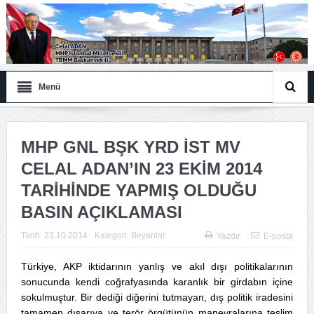
Menü
MHP GNL BŞK YRD İST MV
CELAL ADAN’IN 23 EKİM 2014
TARİHİNDE YAPMIŞ OLDUĞU
BASIN AÇIKLAMASI
Tarih:
23.10.2014
Kategori:
Beyanlar
Yazdır
E-posta
Türkiye, AKP iktidarının yanlış ve akıl dışı politikalarının
sonucunda kendi coğrafyasında karanlık bir girdabın içine
sokulmuştur. Bir dediği diğerini tutmayan, dış politik iradesini
tamamen dışarıya ve terör örgütünün manevralarına teslim