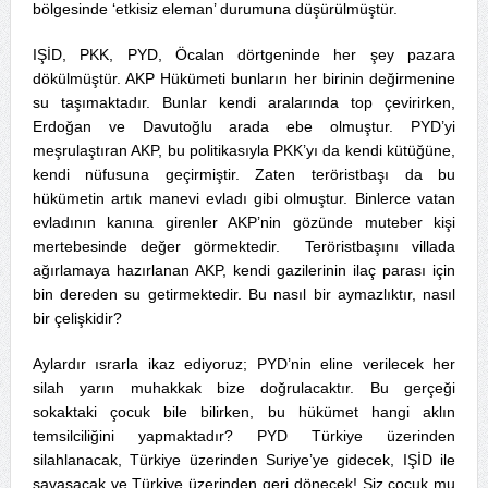
bölgesinde ‘etkisiz eleman’ durumuna düşürülmüştür.
IŞİD, PKK, PYD, Öcalan dörtgeninde her şey pazara
dökülmüştür. AKP Hükümeti bunların her birinin değirmenine
su taşımaktadır. Bunlar kendi aralarında top çevirirken,
Erdoğan ve Davutoğlu arada ebe olmuştur. PYD’yi
meşrulaştıran AKP, bu politikasıyla PKK’yı da kendi kütüğüne,
kendi nüfusuna geçirmiştir. Zaten teröristbaşı da bu
hükümetin artık manevi evladı gibi olmuştur. Binlerce vatan
evladının kanına girenler AKP’nin gözünde muteber kişi
mertebesinde değer görmektedir. Teröristbaşını villada
ağırlamaya hazırlanan AKP, kendi gazilerinin ilaç parası için
bin dereden su getirmektedir. Bu nasıl bir aymazlıktır, nasıl
bir çelişkidir?
Aylardır ısrarla ikaz ediyoruz; PYD’nin eline verilecek her
silah yarın muhakkak bize doğrulacaktır. Bu gerçeği
sokaktaki çocuk bile bilirken, bu hükümet hangi aklın
temsilciliğini yapmaktadır? PYD Türkiye üzerinden
silahlanacak, Türkiye üzerinden Suriye’ye gidecek, IŞİD ile
savaşacak ve Türkiye üzerinden geri dönecek! Siz çocuk mu