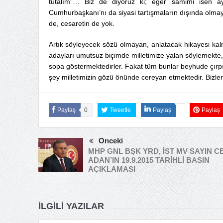
tutalım”… Biz de diyoruz ki; eğer samimi isen a
Cumhurbaşkanı’nı da siyasi tartışmaların dışında olmaya
de, cesaretin de yok.
Artık söyleyecek sözü olmayan, anlatacak hikayesi kalma
adayları umutsuz biçimde milletimize yalan söylemekte
sopa göstermektedirler. Fakat tüm bunlar beyhude çırp
şey milletimizin gözü önünde cereyan etmektedir. Bizle
Paylaş
0
Tweetle
Paylaş
Paylaş
Önceki
MHP GNL BŞK YRD, İST MV SAYIN C
ADAN’IN 19.9.2015 TARİHLİ BASIN
AÇIKLAMASI
İLGILI YAZILAR