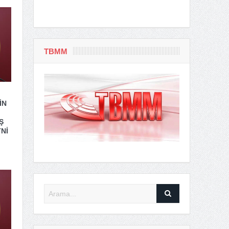
TBMM
İN
Ş
Nİ