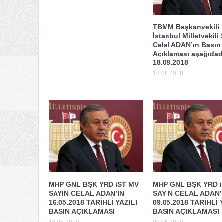
TBMM Başkanvekili
İstanbul Milletvekili
Celal ADAN’ın Basın
Açıklaması aşağıdadı
18.08.2018
18.08.2018
MHP GNL BŞK YRD iST MV
MHP GNL BŞK YRD 
SAYIN CELAL ADAN’IN
SAYIN CELAL ADAN’
16.05.2018 TARİHLİ YAZILI
09.05.2018 TARİHLİ 
BASIN AÇIKLAMASI
BASIN AÇIKLAMASI