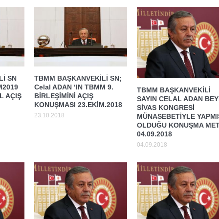
İ SN
TBMM BAŞKANVEKİLİ SN;
M2019
Celal ADAN ‘IN TBMM 9.
TBMM BAŞKANVEKİLİ
 AÇIŞ
BİRLEŞİMİNİ AÇIŞ
SAYIN CELAL ADAN BEY
KONUŞMASI 23.EKİM.2018
SİVAS KONGRESİ
23.10.2018
MÜNASEBETİYLE YAPMI
OLDUĞU KONUŞMA MET
04.09.2018
04.09.2018