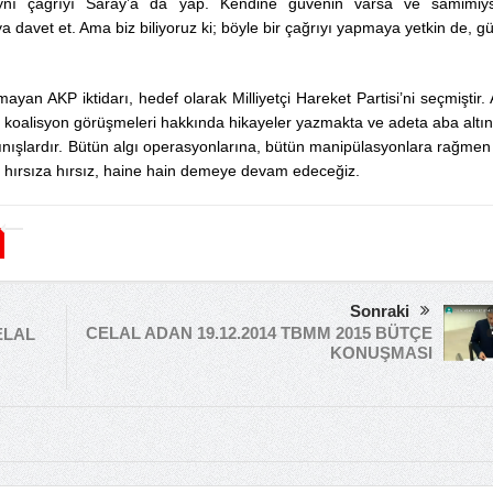
ynı çağrıyı Saray’a da yap. Kendine güvenin varsa ve samimiy
 davet et. Ama biz biliyoruz ki; böyle bir çağrıyı yapmaya yetkin de, g
yan AKP iktidarı, hedef olarak Milliyetçi Hareket Partisi’ni seçmiştir.
, koalisyon görüşmeleri hakkında hikayeler yazmakta ve adeta aba altı
ınışlardır. Bütün algı operasyonlarına, bütün manipülasyonlara rağmen
r hırsıza hırsız, haine hain demeye devam edeceğiz.
Sonraki
CELAL ADAN 19.12.2014 TBMM 2015 BÜTÇE
ELAL
KONUŞMASI