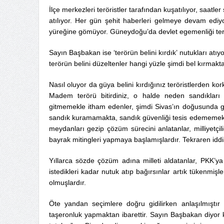
İlçe merkezleri teröristler tarafından kuşatılıyor, saat
atılıyor. Her gün şehit haberleri gelmeye devam ediyor.
yüreğine gömüyor. Güneydoğu’da devlet egemenliği terör
Sayın Başbakan ise ‘terörün belini kırdık’ nutukları at
terörün belini düzeltenler hangi yüzle şimdi bel kırmak
Nasıl oluyor da güya belini kırdığınız teröristlerden ko
Madem terörü bitirdiniz, o halde neden sandıkları 
gitmemekle itham edenler, şimdi Sivas’ın doğusunda g
sandık kuramamakta, sandık güvenliği tesis edememekte;
meydanları gezip çözüm sürecini anlatanlar, milliyetçi
bayrak mitingleri yapmaya başlamışlardır. Tekraren iddia
Yıllarca sözde çözüm adına milleti aldatanlar, PKK’ya
istedikleri kadar nutuk atıp bağırsınlar artık tükenmişle
olmuşlardır.
Öte yandan seçimlere doğru gidilirken anlaşılmıştır
taşeronluk yapmaktan ibarettir. Sayın Başbakan diyor 