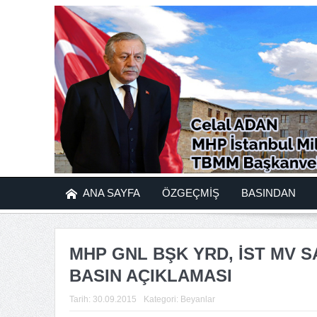
ANA SAYFA
ÖZGEÇMİŞ
BASINDAN
MHP GNL BŞK YRD, İST MV SA
BASIN AÇIKLAMASI
Tarih:
30.09.2015
Kategori:
Beyanlar