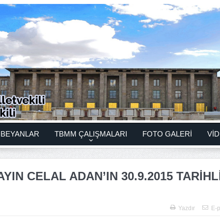
BEYANLAR
TBMM ÇALIŞMALARI
FOTO GALERİ
VİD
YIN CELAL ADAN’IN 30.9.2015 TARİHL
Yazdır
E-p