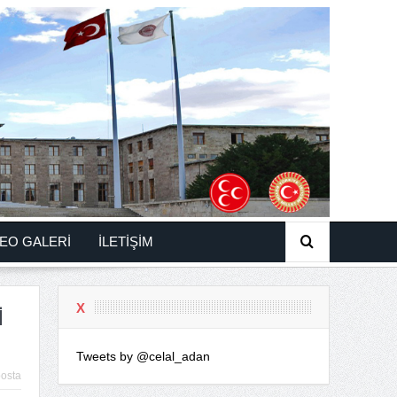
EO GALERİ
İLETİŞİM
X
İ
Tweets by @celal_adan
osta