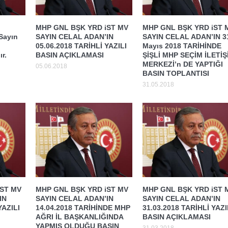
MHP GNL BŞK YRD iST MV
MHP GNL BŞK YRD iST 
 Sayın
SAYIN CELAL ADAN’IN
SAYIN CELAL ADAN’IN 3
05.06.2018 TARİHLİ YAZILI
Mayıs 2018 TARİHİNDE
r.
BASIN AÇIKLAMASI
ŞİŞLİ MHP SEÇİM İLETİŞ
MERKEZİ’n DE YAPTIĞI
05.06.2018
BASIN TOPLANTISI
31.05.2018
iST MV
MHP GNL BŞK YRD iST MV
MHP GNL BŞK YRD iST 
IN
SAYIN CELAL ADAN’IN
SAYIN CELAL ADAN’IN
YAZILI
14.04.2018 TARİHİNDE MHP
31.03.2018 TARİHLİ YAZI
AĞRI İL BAŞKANLIĞINDA
BASIN AÇIKLAMASI
YAPMIŞ OLDUĞU BASIN