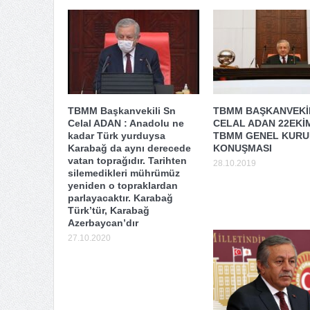
TBMM Başkanvekili Sn
TBMM BAŞKANVEKİL
Celal ADAN : Anadolu ne
CELAL ADAN 22EKİ
kadar Türk yurduysa
TBMM GENEL KURUL
Karabağ da aynı derecede
KONUŞMASI
vatan toprağıdır. Tarihten
28.10.2019
silemedikleri mührümüz
yeniden o topraklardan
parlayacaktır. Karabağ
Türk’tür, Karabağ
Azerbaycan’dır
27.10.2020