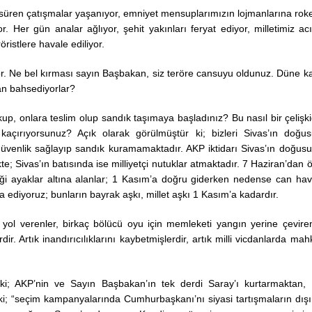
ler süren çatışmalar yaşanıyor, emniyet mensuplarımızın lojmanlarına roke
 Her gün analar ağlıyor, şehit yakınları feryat ediyor, milletimiz acı
istlere havale ediliyor.
ıyor. Ne bel kırması sayın Başbakan, siz teröre cansuyu oldunuz. Düne k
tan bahsediyorlar?
rkup, onlara teslim olup sandık taşımaya başladınız? Bu nasıl bir çelişki
kaçırıyorsunuz? Açık olarak görülmüştür ki; bizleri Sivas’ın doğu
üvenlik sağlayıp sandık kuramamaktadır. AKP iktidarı Sivas’ın doğus
 Sivas’ın batısında ise milliyetçi nutuklar atmaktadır. 7 Haziran’dan 
liği ayaklar altına alanlar; 1 Kasım’a doğru giderken nedense can havl
 ediyoruz; bunların bayrak aşkı, millet aşkı 1 Kasım’a kadardır.
İstanbul Üniversitesi
Rektörlüğü Prof. Dr. 
 yol verenler, birkaç bölücü oyu için memleketi yangın yerine çeviren
ERÖZ’ü anma günü pr
rdir. Artık inandırıcılıklarını kaybetmişlerdir, artık milli vicdanlarda ma
17.11.2022
 ki; AKP’nin ve Sayın Başbakan’ın tek derdi Saray’ı kurtarmaktan,
ki; “seçim kampanyalarında Cumhurbaşkanı’nı siyasi tartışmaların dış