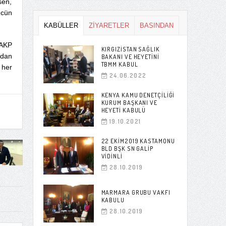
sen,
ücün
KABÜLLER
ZİYARETLER
BASINDAN
 AKP
KIRGIZISTAN SAĞLIK
ndan
BAKANI VE HEYETINI
TBMM KABUL
 her
24.06.2022
KENYA KAMU DENETÇILIĞI
KURUM BAŞKANI VE
HEYETI KABULÜ
19.10.2021
22 EKIM2019 KASTAMONU
BLD BŞK SN GALIP
VIDINLI
28.10.2019
MARMARA GRUBU VAKFI
KABULU
28.10.2019