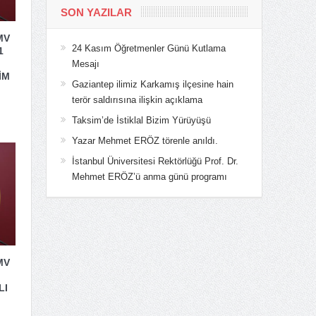
SON YAZILAR
MV
24 Kasım Öğretmenler Günü Kutlama
1
Mesajı
İM
Gaziantep ilimiz Karkamış ilçesine hain
terör saldırısına ilişkin açıklama
Taksim’de İstiklal Bizim Yürüyüşü
Yazar Mehmet ERÖZ törenle anıldı.
İstanbul Üniversitesi Rektörlüğü Prof. Dr.
Mehmet ERÖZ’ü anma günü programı
MV
LI