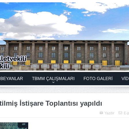
BEYANLAR
TBMM ÇALIŞMALARI
FOTO GALERİ
VİD
lmiş İstişare Toplantısı yapıldı
Yazdır
E-p