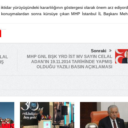
iktidar yürüyüşündeki kararlılığının göstergesi olarak önem arz ediyord
ılan konuşmalardan sonra kürsüye çıkan MHP İstanbul İL Başkanı Me
Sonraki
MHP GNL BŞK YRD İST MV SAYIN CELAL
ELAL
ADAN’IN 19.11.2014 TARİHİNDE YAPMIŞ
IŞ
OLDUĞU YAZILI BASIN AÇIKLAMASI