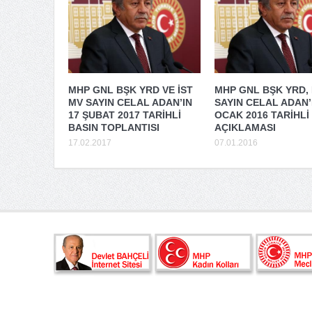
MHP GNL BŞK YRD VE İST
MHP GNL BŞK YRD, 
MV SAYIN CELAL ADAN’IN
SAYIN CELAL ADAN’
17 ŞUBAT 2017 TARİHLİ
OCAK 2016 TARİHLİ
BASIN TOPLANTISI
AÇIKLAMASI
17.02.2017
07.01.2016