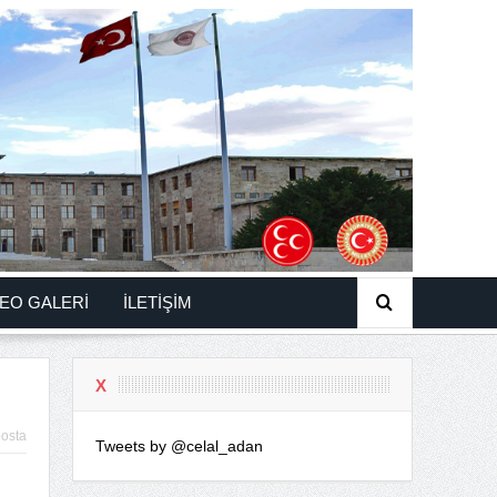
EO GALERİ
İLETİŞİM
X
osta
Tweets by @celal_adan