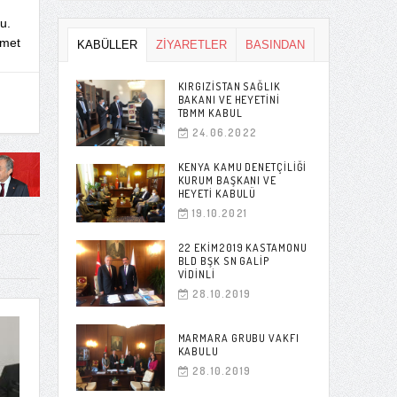
u.
hmet
KABÜLLER
ZİYARETLER
BASINDAN
KIRGIZISTAN SAĞLIK
BAKANI VE HEYETINI
TBMM KABUL
24.06.2022
KENYA KAMU DENETÇILIĞI
KURUM BAŞKANI VE
HEYETI KABULÜ
19.10.2021
22 EKIM2019 KASTAMONU
BLD BŞK SN GALIP
VIDINLI
28.10.2019
MARMARA GRUBU VAKFI
KABULU
28.10.2019