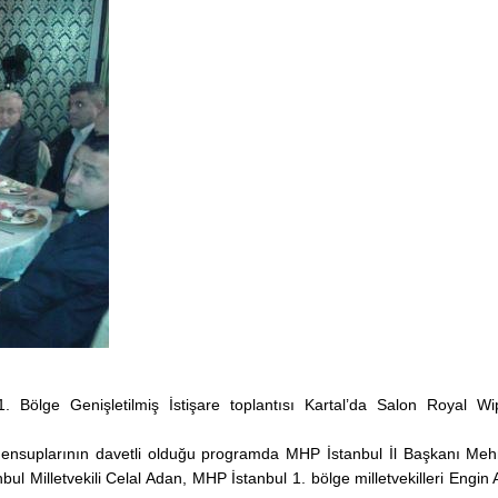
İstanbul Üniversitesi
Rektörlüğü Prof. Dr. 
ERÖZ’ü anma günü pr
17.11.2022
 Bölge Genişletilmiş İstişare toplantısı Kartal’da Salon Royal Wi
 mensuplarının davetli olduğu programda MHP İstanbul İl Başkanı Me
 Milletvekili Celal Adan, MHP İstanbul 1. bölge milletvekilleri Engin 