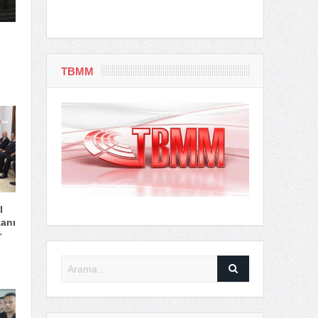
TBMM
l
anı
r