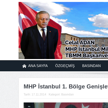
ANA SAYFA
ÖZGEÇMİŞ
BASINDAN
MHP İstanbul 1. Bölge Genişleti
Tarih:
17.11.2014
Kategori:
Basından