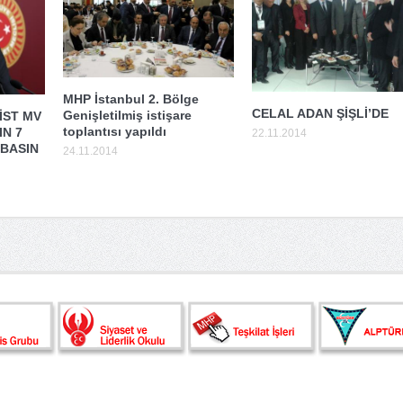
MHP İstanbul 2. Bölge
CELAL ADAN ŞİŞLİ’DE
Genişletilmiş istişare
İST MV
toplantısı yapıldı
IN 7
22.11.2014
 BASIN
24.11.2014