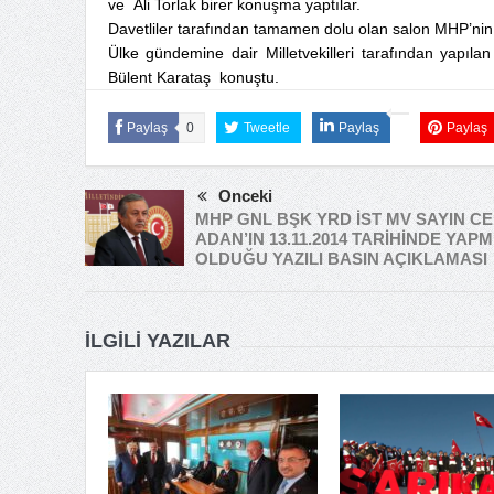
ve Ali Torlak birer konuşma yaptılar.
Davetliler tarafından tamamen dolu olan salon MHP’nin 
Ülke gündemine dair Milletvekilleri tarafından yap
Bülent Karataş konuştu.
Paylaş
0
Tweetle
Paylaş
Paylaş
Önceki
MHP GNL BŞK YRD İST MV SAYIN C
ADAN’IN 13.11.2014 TARİHİNDE YAPM
OLDUĞU YAZILI BASIN AÇIKLAMASI
İLGILI YAZILAR