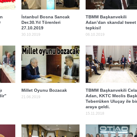
an
İstanbul Bosna Sancak
TBMM Başkanvekili
0
Der.30.Yıl Törenleri
Adan’dan skandal tweet
27.10.2019
tepkisi!
30.10.2019
06.10.2019
ı
Millet Oyunu Bozacak
TBMM Başkanvekili Cela
ir”
Adan, KKTC Meclis Başk
21.06.2019
Teberrüken Uluçay ile bi
araya geldi.
15.11.2018