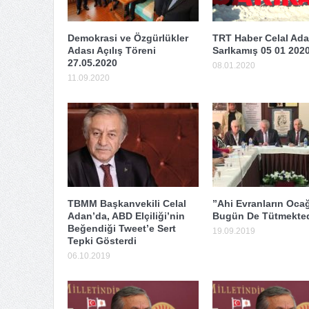
Demokrasi ve Özgürlükler
TRT Haber Celal Ad
Adası Açılış Töreni
SarIkamış 05 01 202
27.05.2020
08.01.2020
11.09.2020
TBMM Başkanvekili Celal
”Ahi Evranların Ocağ
Adan’da, ABD Elçiliği’nin
Bugün De Tütmekted
Beğendiği Tweet’e Sert
19.09.2019
Tepki Gösterdi
06.10.2019