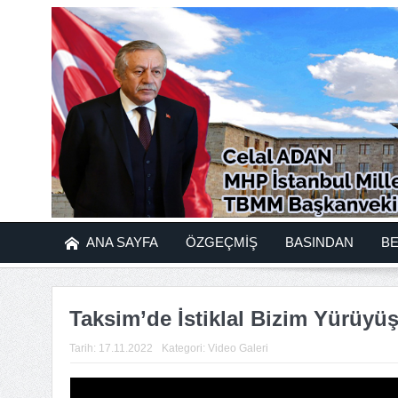
ANA SAYFA
ÖZGEÇMİŞ
BASINDAN
B
Taksim’de İstiklal Bizim Yürüyü
Tarih:
17.11.2022
Kategori:
Video Galeri