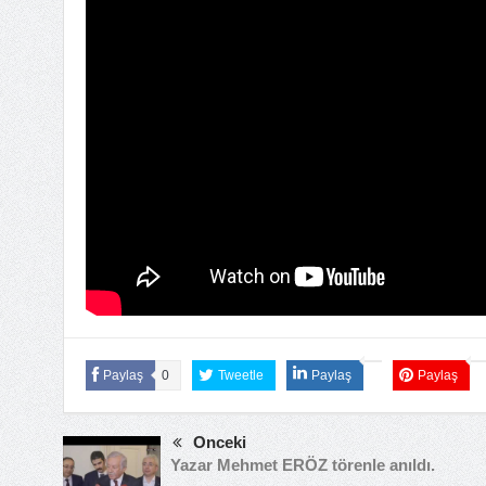
Paylaş
0
Tweetle
Paylaş
Paylaş
Önceki
Yazar Mehmet ERÖZ törenle anıldı.