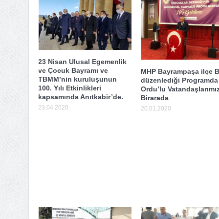
23 Nisan Ulusal Egemenlik
ve Çocuk Bayramı ve
MHP Bayrampaşa ilçe 
TBMM’nin kuruluşunun
düzenlediği Programda
100. Yılı Etkinlikleri
Ordu’lu Vatandaşlarımı
kapsamında Anıtkabir’de.
Birarada
23.04.2020
20.01.2020