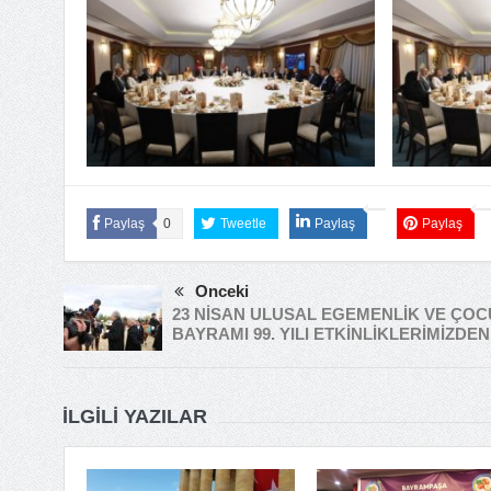
Paylaş
0
Tweetle
Paylaş
Paylaş
Önceki
23 NİSAN ULUSAL EGEMENLİK VE ÇO
BAYRAMI 99. YILI ETKİNLİKLERİMİZDEN
İLGILI YAZILAR