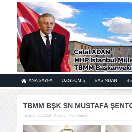
ANA SAYFA
ÖZGEÇMİŞ
BASINDAN
B
TBMM BŞK SN MUSTAFA ŞENTOP
Tarih:
14.05.2019
Kategori:
Foto Galeri